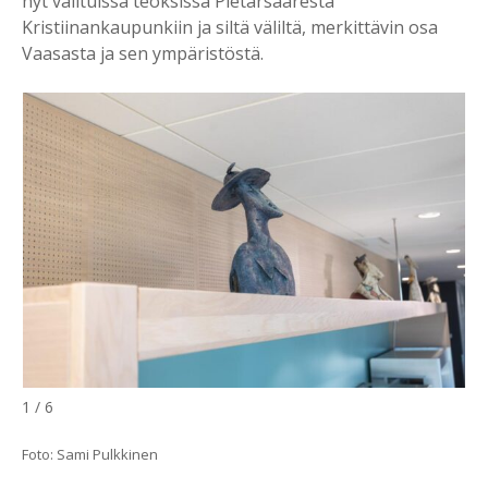
nyt valituissa teoksissa Pietarsaaresta
Kristiinankaupunkiin ja siltä väliltä, merkittävin osa
Vaasasta ja sen ympäristöstä.
1 / 6
Foto: Sami Pulkkinen