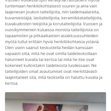
tuntemaan henkilökohtaisesti suuren ja aina vain
laajenevan joukon taiteilijoita, niin taidemaalareita,
kuvanveistäjiä, lasitaiteilijoita, keramiikkataiteilijoita,
kuvakudosten tekijöitä ja korutaiteilijoita. Vuosien ja
vuosikymmenien kuluessa monista taiteilijoista on
tapaamisten ja pitkäaikaisten asiakkuussuhteiden
myötä tullut erittäin hyviä henkilökohtaisia ystäviä.
Olen usein saanut keskustella heidän kanssaan
vapaasti siitä, mitä he ovat omilla taideteoksillaan
halunneet kuvata tai kertoa tai mitä he itse ovat
kokeneet kulloistakin taideteosta luodessaan. Ne
taiteilijoiden omat avautumiset ovat merkittävästi
laajentaneet sitä, mitä teoksella on haluttu kuvata ja
kertoa.