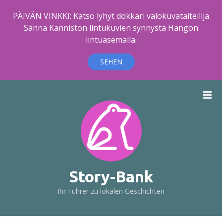
PÄIVÄN VINKKI: Katso lyhyt dokkari valokuvataiteilija
Sanna Kanniston lintukuvien synnystä Hangon
lintuasemalla.
SEHEN
Z
u
m
I
n
h
a
l
Story-Bank
t
Ihr Führer zu lokalen Geschichten
s
p
r