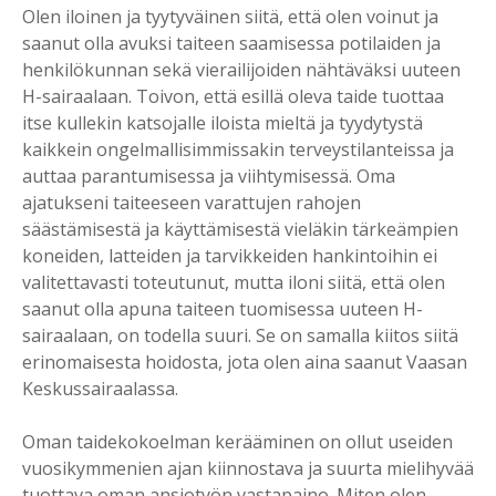
Olen iloinen ja tyytyväinen siitä, että olen voinut ja
saanut olla avuksi taiteen saamisessa potilaiden ja
henkilökunnan sekä vierailijoiden nähtäväksi uuteen
H-sairaalaan. Toivon, että esillä oleva taide tuottaa
itse kullekin katsojalle iloista mieltä ja tyydytystä
kaikkein ongelmallisimmissakin terveystilanteissa ja
auttaa parantumisessa ja viihtymisessä. Oma
ajatukseni taiteeseen varattujen rahojen
säästämisestä ja käyttämisestä vieläkin tärkeämpien
koneiden, latteiden ja tarvikkeiden hankintoihin ei
valitettavasti toteutunut, mutta iloni siitä, että olen
saanut olla apuna taiteen tuomisessa uuteen H-
sairaalaan, on todella suuri. Se on samalla kiitos siitä
erinomaisesta hoidosta, jota olen aina saanut Vaasan
Keskussairaalassa.
Oman taidekokoelman kerääminen on ollut useiden
vuosikymmenien ajan kiinnostava ja suurta mielihyvää
tuottava oman ansiotyön vastapaino. Miten olen