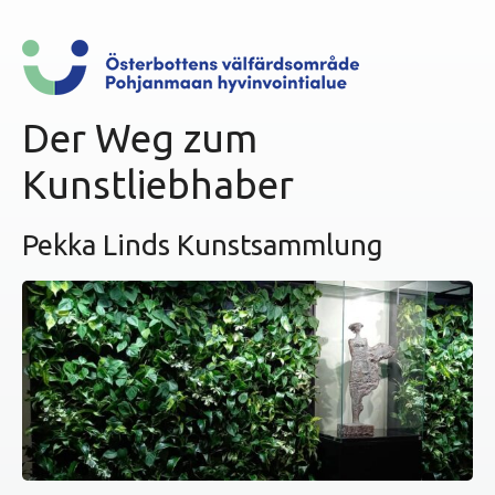
i
n
g
e
n
Der Weg zum
Kunstliebhaber
Pekka Linds Kunstsammlung