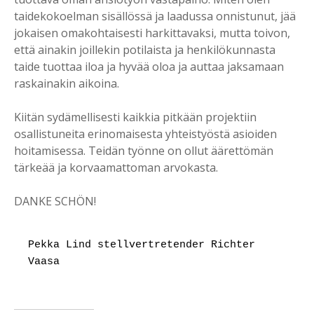
taidekokoelman sisällössä ja laadussa onnistunut, jää
jokaisen omakohtaisesti harkittavaksi, mutta toivon,
että ainakin joillekin potilaista ja henkilökunnasta
taide tuottaa iloa ja hyvää oloa ja auttaa jaksamaan
raskainakin aikoina.
Kiitän sydämellisesti kaikkia pitkään projektiin
osallistuneita erinomaisesta yhteistyöstä asioiden
hoitamisessa. Teidän työnne on ollut äärettömän
tärkeää ja korvaamattoman arvokasta.
DANKE SCHÖN!
Pekka Lind stellvertretender Richter 
Vaasa