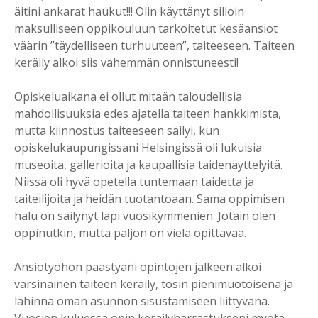
äitini ankarat haukut!!! Olin käyttänyt silloin
maksulliseen oppikouluun tarkoitetut kesäansiot
väärin ”täydelliseen turhuuteen”, taiteeseen. Taiteen
keräily alkoi siis vähemmän onnistuneesti!
Opiskeluaikana ei ollut mitään taloudellisia
mahdollisuuksia edes ajatella taiteen hankkimista,
mutta kiinnostus taiteeseen säilyi, kun
opiskelukaupungissani Helsingissä oli lukuisia
museoita, gallerioita ja kaupallisia taidenäyttelyitä.
Niissä oli hyvä opetella tuntemaan taidetta ja
taiteilijoita ja heidän tuotantoaan. Sama oppimisen
halu on säilynyt läpi vuosikymmenien. Jotain olen
oppinutkin, mutta paljon on vielä opittavaa.
Ansiotyöhön päästyäni opintojen jälkeen alkoi
varsinainen taiteen keräily, tosin pienimuotoisena ja
lähinnä oman asunnon sisustamiseen liittyvänä.
Vuosien kuluessa opin keräilyharrastukseni myötä