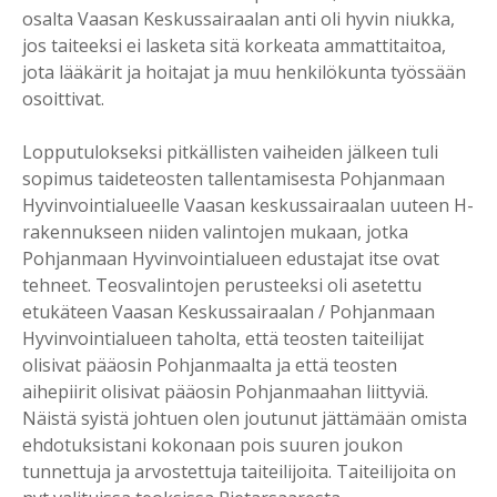
osalta Vaasan Keskussairaalan anti oli hyvin niukka,
jos taiteeksi ei lasketa sitä korkeata ammattitaitoa,
jota lääkärit ja hoitajat ja muu henkilökunta työssään
osoittivat.
Lopputulokseksi pitkällisten vaiheiden jälkeen tuli
sopimus taideteosten tallentamisesta Pohjanmaan
Hyvinvointialueelle Vaasan keskussairaalan uuteen H-
rakennukseen niiden valintojen mukaan, jotka
Pohjanmaan Hyvinvointialueen edustajat itse ovat
tehneet. Teosvalintojen perusteeksi oli asetettu
etukäteen Vaasan Keskussairaalan / Pohjanmaan
Hyvinvointialueen taholta, että teosten taiteilijat
olisivat pääosin Pohjanmaalta ja että teosten
aihepiirit olisivat pääosin Pohjanmaahan liittyviä.
Näistä syistä johtuen olen joutunut jättämään omista
ehdotuksistani kokonaan pois suuren joukon
tunnettuja ja arvostettuja taiteilijoita. Taiteilijoita on