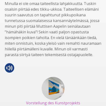
Minulla ei ole omaa taiteellista lahjakkuutta. Tuskin
osaisin piirtää edes tikku-ukkoa. Taiteellisen elämäni
suurin saavutus on tapahtunut pikkupoikana
tunnetussa suomalaisessa kansannäytelmässä, jossa
minun piti piirtää Muttisen Aapelin seinälautaan
”hämähäkin kuva”! Sekin vaati paljon opastusta
isompien poikien taholta. En vielä tänäänkään tiedä,
miten onnistuin, koska yleisö vain remahti nauramaan
hiilellä piirtämälleni kuvalle. Minun oli varmasti
parasta siirtyä taiteen tekemisestä ostajapuolelle.
Vorstellung des Kunstprojekts