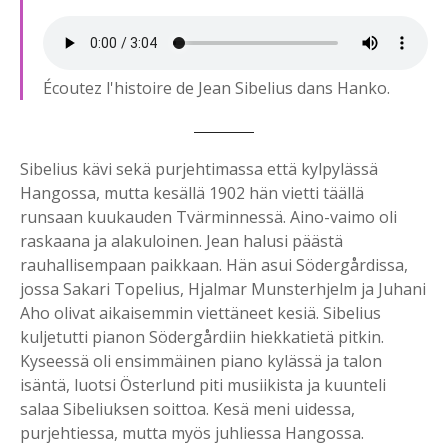
Écoutez l'histoire de Jean Sibelius dans Hanko.
Sibelius kävi sekä purjehtimassa että kylpylässä
Hangossa, mutta kesällä 1902 hän vietti täällä
runsaan kuukauden Tvärminnessä. Aino-vaimo oli
raskaana ja alakuloinen. Jean halusi päästä
rauhallisempaan paikkaan. Hän asui Södergårdissa,
jossa Sakari Topelius, Hjalmar Munsterhjelm ja Juhani
Aho olivat aikaisemmin viettäneet kesiä. Sibelius
kuljetutti pianon Södergårdiin hiekkatietä pitkin.
Kyseessä oli ensimmäinen piano kylässä ja talon
isäntä, luotsi Österlund piti musiikista ja kuunteli
salaa Sibeliuksen soittoa. Kesä meni uidessa,
purjehtiessa, mutta myös juhliessa Hangossa.