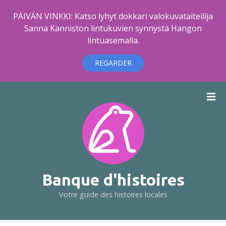
PÄIVÄN VINKKI: Katso lyhyt dokkari valokuvataiteilija
Sanna Kanniston lintukuvien synnystä Hangon
lintuasemalla.
REGARDER
A
l
l
e
r
a
u
c
Banque d'histoires
o
Votre guide des histoires locales
n
t
e