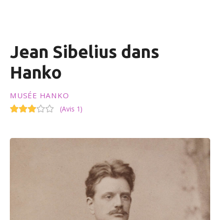
n
u
Jean Sibelius dans
Hanko
MUSÉE HANKO
(
Avis 1
)