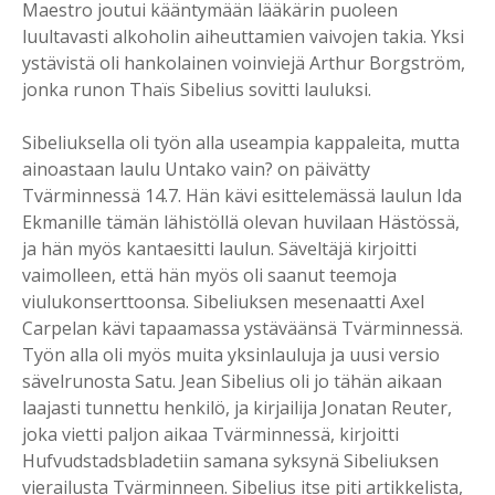
Maestro joutui kääntymään lääkärin puoleen
luultavasti alkoholin aiheuttamien vaivojen takia. Yksi
ystävistä oli hankolainen voinviejä Arthur Borgström,
jonka runon Thaïs Sibelius sovitti lauluksi.
Sibeliuksella oli työn alla useampia kappaleita, mutta
ainoastaan laulu Untako vain? on päivätty
Tvärminnessä 14.7. Hän kävi esittelemässä laulun Ida
Ekmanille tämän lähistöllä olevan huvilaan Hästössä,
ja hän myös kantaesitti laulun. Säveltäjä kirjoitti
vaimolleen, että hän myös oli saanut teemoja
viulukonserttoonsa. Sibeliuksen mesenaatti Axel
Carpelan kävi tapaamassa ystäväänsä Tvärminnessä.
Työn alla oli myös muita yksinlauluja ja uusi versio
sävelrunosta Satu. Jean Sibelius oli jo tähän aikaan
laajasti tunnettu henkilö, ja kirjailija Jonatan Reuter,
joka vietti paljon aikaa Tvärminnessä, kirjoitti
Hufvudstadsbladetiin samana syksynä Sibeliuksen
vierailusta Tvärminneen. Sibelius itse piti artikkelista,