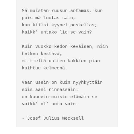
Mä muistan ruusun antamas, kun 
pois mä luotas sain, 

kun kiilsi kyynel poskellas; 
kaikk’ untako lie se vain? 

Kuin vuokko kedon keväisen, niin 
hetken kestävä, 

mi tieltä uutten kukkien pian 
kuihtuu kelmeenä. 

Vaan usein on kuin nyyhkyttäin 
sois ääni rinnassain: 

on kaunein muisto elämäin se 
vaikk’ ol’ unta vain. 

- Josef Julius Wecksell