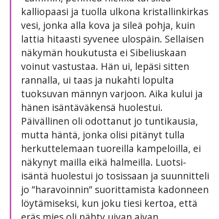
kalliopaasi ja tuolla ulkona kristallinkirkas
vesi, jonka alla kova ja sileä pohja, kuin
lattia hitaasti syvenee ulospäin. Sellaisen
näkymän houkutusta ei Sibeliuskaan
voinut vastustaa. Hän ui, lepäsi sitten
rannalla, ui taas ja nukahti lopulta
tuoksuvan männyn varjoon. Aika kului ja
hänen isäntäväkensä huolestui.
Päivällinen oli odottanut jo tuntikausia,
mutta häntä, jonka olisi pitänyt tulla
herkuttelemaan tuoreilla kampeloilla, ei
näkynyt mailla eikä halmeilla. Luotsi-
isäntä huolestui jo tosissaan ja suunnitteli
jo ”haravoinnin” suorittamista kadonneen
löytämiseksi, kun joku tiesi kertoa, että
eräs mies oli nähty uivan aivan