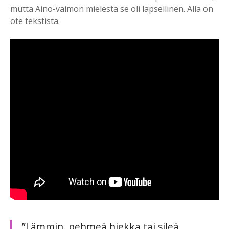
mutta Aino-vaimon mielestä se oli lapsellinen. Alla on
ote tekstistä.
”Lämmin, pehmeä hiekka tai sileä