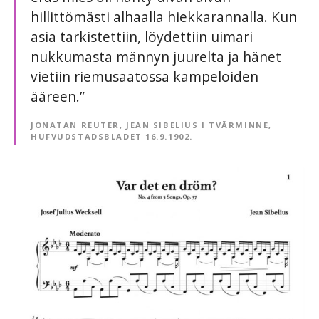
hillittömästi alhaalla hiekkarannalla. Kun
asia tarkistettiin, löydettiin uimari
nukkumasta männyn juurelta ja hänet
vietiin riemusaatossa kampeloiden
ääreen.”
JONATAN REUTER, JEAN SIBELIUS I TVÄRMINNE,
HUFVUDSTADSBLADET 16.9.1902.