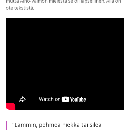
mutta Aino-vaimon mielestä se oli lapsellinen. Alla on
ote tekstistä.
”Lämmin, pehmeä hiekka tai sileä