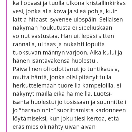
kalliopaasi ja tuolla ulkona kristallinkirkas
vesi, jonka alla kova ja sileä pohja, kuin
lattia hitaasti syvenee ulospäin. Sellaisen
näkymän houkutusta ei Sibeliuskaan
voinut vastustaa. Hän ui, lepäsi sitten
rannalla, ui taas ja nukahti lopulta
tuoksuvan männyn varjoon. Aika kului ja
hänen isäntäväkensä huolestui.
Päivällinen oli odottanut jo tuntikausia,
mutta häntä, jonka olisi pitänyt tulla
herkuttelemaan tuoreilla kampeloilla, ei
näkynyt mailla eikä halmeilla. Luotsi-
isäntä huolestui jo tosissaan ja suunnitteli
jo ”haravoinnin” suorittamista kadonneen
löytämiseksi, kun joku tiesi kertoa, että
eräs mies oli nähty uivan aivan