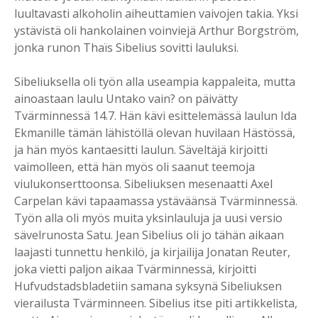
luultavasti alkoholin aiheuttamien vaivojen takia. Yksi
ystävistä oli hankolainen voinviejä Arthur Borgström,
jonka runon Thaïs Sibelius sovitti lauluksi.
Sibeliuksella oli työn alla useampia kappaleita, mutta
ainoastaan laulu Untako vain? on päivätty
Tvärminnessä 14.7. Hän kävi esittelemässä laulun Ida
Ekmanille tämän lähistöllä olevan huvilaan Hästössä,
ja hän myös kantaesitti laulun. Säveltäjä kirjoitti
vaimolleen, että hän myös oli saanut teemoja
viulukonserttoonsa. Sibeliuksen mesenaatti Axel
Carpelan kävi tapaamassa ystäväänsä Tvärminnessä.
Työn alla oli myös muita yksinlauluja ja uusi versio
sävelrunosta Satu. Jean Sibelius oli jo tähän aikaan
laajasti tunnettu henkilö, ja kirjailija Jonatan Reuter,
joka vietti paljon aikaa Tvärminnessä, kirjoitti
Hufvudstadsbladetiin samana syksynä Sibeliuksen
vierailusta Tvärminneen. Sibelius itse piti artikkelista,