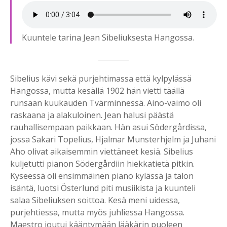
Kuuntele tarina Jean Sibeliuksesta Hangossa.
Sibelius kävi sekä purjehtimassa että kylpylässä
Hangossa, mutta kesällä 1902 hän vietti täällä
runsaan kuukauden Tvärminnessä. Aino-vaimo oli
raskaana ja alakuloinen. Jean halusi päästä
rauhallisempaan paikkaan. Hän asui Södergårdissa,
jossa Sakari Topelius, Hjalmar Munsterhjelm ja Juhani
Aho olivat aikaisemmin viettäneet kesiä. Sibelius
kuljetutti pianon Södergårdiin hiekkatietä pitkin.
Kyseessä oli ensimmäinen piano kylässä ja talon
isäntä, luotsi Österlund piti musiikista ja kuunteli
salaa Sibeliuksen soittoa. Kesä meni uidessa,
purjehtiessa, mutta myös juhliessa Hangossa.
Maestro joutui kääntymään lääkärin puoleen