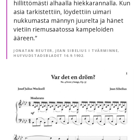
hillittömästi alhaalla hiekkarannalla. Kun
asia tarkistettiin, löydettiin uimari
nukkumasta männyn juurelta ja hänet
vietiin riemusaatossa kampeloiden
ääreen.”
JONATAN REUTER, JEAN SIBELIUS I TVÄRMINNE,
HUFVUDSTADSBLADET 16.9.1902.