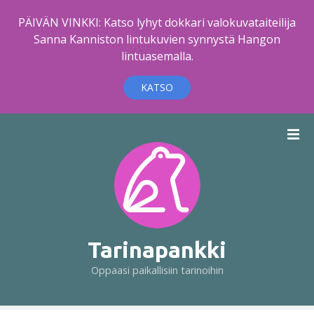
PÄIVÄN VINKKI: Katso lyhyt dokkari valokuvataiteilija
Sanna Kanniston lintukuvien synnystä Hangon
lintuasemalla.
KATSO
S
i
i
r
r
y
s
i
Tarinapankki
s
Oppaasi paikallisiin tarinoihin
ä
l
t