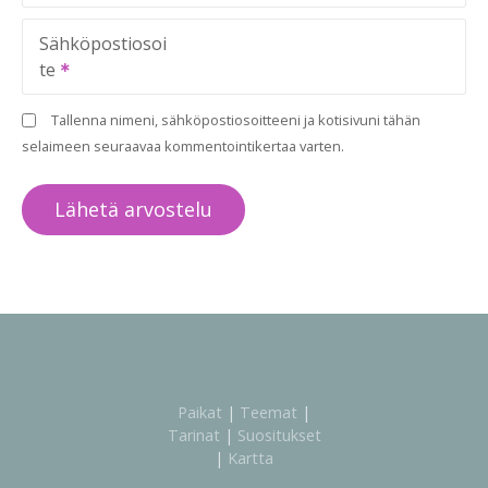
Sähköpostiosoi
te
Tallenna nimeni, sähköpostiosoitteeni ja kotisivuni tähän
selaimeen seuraavaa kommentointikertaa varten.
Paikat
|
Teemat
|
Tarinat
|
Suositukset
|
Kartta