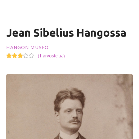
ö
ö
n
Jean Sibelius Hangossa
HANGON MUSEO
(
1 arvostelua
)