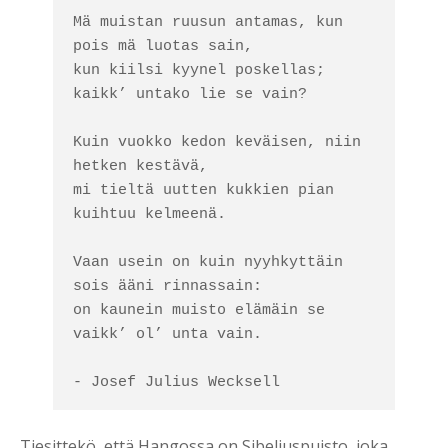
Mä muistan ruusun antamas, kun 
pois mä luotas sain, 

kun kiilsi kyynel poskellas; 
kaikk’ untako lie se vain? 

Kuin vuokko kedon keväisen, niin 
hetken kestävä, 

mi tieltä uutten kukkien pian 
kuihtuu kelmeenä. 

Vaan usein on kuin nyyhkyttäin 
sois ääni rinnassain: 

on kaunein muisto elämäin se 
vaikk’ ol’ unta vain. 

- Josef Julius Wecksell
Tiesittekö, että Hangossa on Sibeliuspuisto, joka