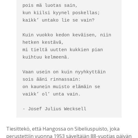
pois mä luotas sain, 

kun kiilsi kyynel poskellas; 
kaikk’ untako lie se vain? 

Kuin vuokko kedon keväisen, niin 
hetken kestävä, 

mi tieltä uutten kukkien pian 
kuihtuu kelmeenä. 

Vaan usein on kuin nyyhkyttäin 
sois ääni rinnassain: 

on kaunein muisto elämäin se 
vaikk’ ol’ unta vain. 

- Josef Julius Wecksell
Tiesittekö, että Hangossa on Sibeliuspuisto, joka
perustettiin vuonna 1953 säveltäjän 88-vuotias päivän