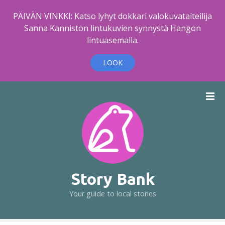
PÄIVÄN VINKKI: Katso lyhyt dokkari valokuvataiteilija
Sanna Kanniston lintukuvien synnystä Hangon
lintuasemalla.
LOOK
S
k
i
p
t
o
c
o
Story Bank
n
Your guide to local stories
t
e
n