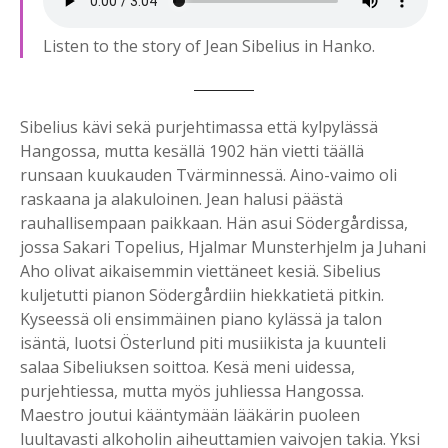
Listen to the story of Jean Sibelius in Hanko.
Sibelius kävi sekä purjehtimassa että kylpylässä
Hangossa, mutta kesällä 1902 hän vietti täällä
runsaan kuukauden Tvärminnessä. Aino-vaimo oli
raskaana ja alakuloinen. Jean halusi päästä
rauhallisempaan paikkaan. Hän asui Södergårdissa,
jossa Sakari Topelius, Hjalmar Munsterhjelm ja Juhani
Aho olivat aikaisemmin viettäneet kesiä. Sibelius
kuljetutti pianon Södergårdiin hiekkatietä pitkin.
Kyseessä oli ensimmäinen piano kylässä ja talon
isäntä, luotsi Österlund piti musiikista ja kuunteli
salaa Sibeliuksen soittoa. Kesä meni uidessa,
purjehtiessa, mutta myös juhliessa Hangossa.
Maestro joutui kääntymään lääkärin puoleen
luultavasti alkoholin aiheuttamien vaivojen takia. Yksi