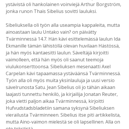
ystävistä oli hankolainen voinviejä Arthur Borgström,
jonka runon Thaïs Sibelius sovitti lauluksi.
Sibeliuksella oli työn alla useampia kappaleita, mutta
ainoastaan laulu Untako vain? on päivätty
Tvärminnessä 14.7. Hän kävi esittelemässä laulun Ida
Ekmanille tämän lähistöllä olevan huvilaan Hästössä,
ja hän myös kantaesitti laulun. Säveltäjä kirjoitti
vaimolleen, että hän myös oli saanut teemoja
viulukonserttoonsa. Sibeliuksen mesenaatti Axel
Carpelan kävi tapaamassa ystäväänsä Tvärminnessä.
Työn alla oli myös muita yksinlauluja ja uusi versio
sävelrunosta Satu. Jean Sibelius oli jo tähän aikaan
laajasti tunnettu henkilö, ja kirjailija Jonatan Reuter,
joka vietti paljon aikaa Tvärminnessä, kirjoitti
Hufvudstadsbladetiin samana syksynä Sibeliuksen
vierailusta Tvärminneen. Sibelius itse piti artikkelista,
mutta Aino-vaimon mielestä se oli lapsellinen. Alla on
ote tekstistä.