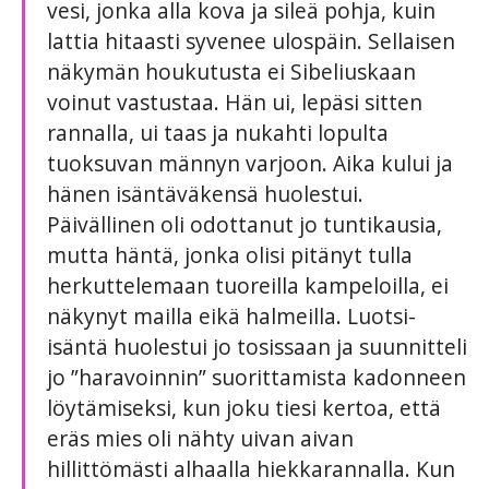
vesi, jonka alla kova ja sileä pohja, kuin
lattia hitaasti syvenee ulospäin. Sellaisen
näkymän houkutusta ei Sibeliuskaan
voinut vastustaa. Hän ui, lepäsi sitten
rannalla, ui taas ja nukahti lopulta
tuoksuvan männyn varjoon. Aika kului ja
hänen isäntäväkensä huolestui.
Päivällinen oli odottanut jo tuntikausia,
mutta häntä, jonka olisi pitänyt tulla
herkuttelemaan tuoreilla kampeloilla, ei
näkynyt mailla eikä halmeilla. Luotsi-
isäntä huolestui jo tosissaan ja suunnitteli
jo ”haravoinnin” suorittamista kadonneen
löytämiseksi, kun joku tiesi kertoa, että
eräs mies oli nähty uivan aivan
hillittömästi alhaalla hiekkarannalla. Kun