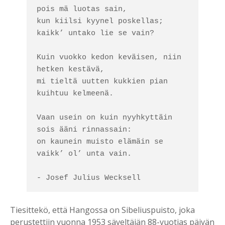
pois mä luotas sain, 

kun kiilsi kyynel poskellas; 
kaikk’ untako lie se vain? 

Kuin vuokko kedon keväisen, niin 
hetken kestävä, 

mi tieltä uutten kukkien pian 
kuihtuu kelmeenä. 

Vaan usein on kuin nyyhkyttäin 
sois ääni rinnassain: 

on kaunein muisto elämäin se 
vaikk’ ol’ unta vain. 

- Josef Julius Wecksell
Tiesittekö, että Hangossa on Sibeliuspuisto, joka
perustettiin vuonna 1953 säveltäjän 88-vuotias päivän