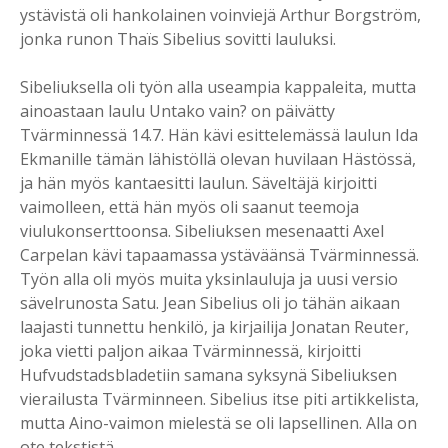
ystävistä oli hankolainen voinviejä Arthur Borgström,
jonka runon Thaïs Sibelius sovitti lauluksi.
Sibeliuksella oli työn alla useampia kappaleita, mutta
ainoastaan laulu Untako vain? on päivätty
Tvärminnessä 14.7. Hän kävi esittelemässä laulun Ida
Ekmanille tämän lähistöllä olevan huvilaan Hästössä,
ja hän myös kantaesitti laulun. Säveltäjä kirjoitti
vaimolleen, että hän myös oli saanut teemoja
viulukonserttoonsa. Sibeliuksen mesenaatti Axel
Carpelan kävi tapaamassa ystäväänsä Tvärminnessä.
Työn alla oli myös muita yksinlauluja ja uusi versio
sävelrunosta Satu. Jean Sibelius oli jo tähän aikaan
laajasti tunnettu henkilö, ja kirjailija Jonatan Reuter,
joka vietti paljon aikaa Tvärminnessä, kirjoitti
Hufvudstadsbladetiin samana syksynä Sibeliuksen
vierailusta Tvärminneen. Sibelius itse piti artikkelista,
mutta Aino-vaimon mielestä se oli lapsellinen. Alla on
ote tekstistä.