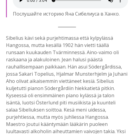
Послушайте историю Яна Сибелиуса в Ханко.
Sibelius kävi sekä purjehtimassa että kylpylässä
Hangossa, mutta kesällä 1902 hän vietti täällä
runsaan kuukauden Tvärminnessä. Aino-vaimo oli
raskaana ja alakuloinen. Jean halusi päästä
rauhallisempaan paikkaan. Hän asui Södergårdissa,
jossa Sakari Topelius, Hjalmar Munsterhjelm ja Juhani
Aho olivat aikaisemmin viettäneet kesiä. Sibelius
kuljetutti pianon Södergårdiin hiekkatietä pitkin.
Kyseessä oli ensimmäinen piano kylässä ja talon
isäntä, luotsi Österlund piti musiikista ja kuunteli
salaa Sibeliuksen soittoa. Kesä meni uidessa,
purjehtiessa, mutta myös juhliessa Hangossa.
Maestro joutui kääntymään lääkärin puoleen
luultavasti alkoholin aiheuttamien vaivojen takia. Yksi