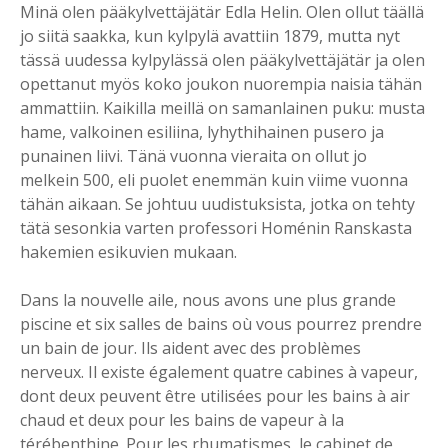
Minä olen pääkylvettäjätär Edla Helin. Olen ollut täällä
jo siitä saakka, kun kylpylä avattiin 1879, mutta nyt
tässä uudessa kylpylässä olen pääkylvettäjätär ja olen
opettanut myös koko joukon nuorempia naisia tähän
ammattiin. Kaikilla meillä on samanlainen puku: musta
hame, valkoinen esiliina, lyhythihainen pusero ja
punainen liivi. Tänä vuonna vieraita on ollut jo
melkein 500, eli puolet enemmän kuin viime vuonna
tähän aikaan. Se johtuu uudistuksista, jotka on tehty
tätä sesonkia varten professori Homénin Ranskasta
hakemien esikuvien mukaan.
Dans la nouvelle aile, nous avons une plus grande
piscine et six salles de bains où vous pourrez prendre
un bain de jour. Ils aident avec des problèmes
nerveux. Il existe également quatre cabines à vapeur,
dont deux peuvent être utilisées pour les bains à air
chaud et deux pour les bains de vapeur à la
térébenthine. Pour les rhumatismes, le cabinet de