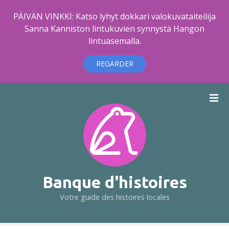
PÄIVÄN VINKKI: Katso lyhyt dokkari valokuvataiteilija
Sanna Kanniston lintukuvien synnystä Hangon
lintuasemalla.
REGARDER
A
l
l
e
r
a
u
c
Banque d'histoires
o
Votre guide des histoires locales
n
t
e