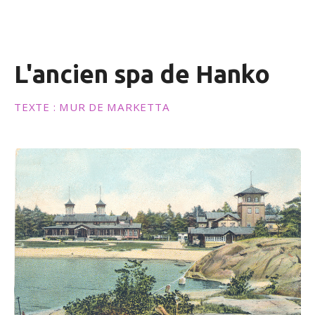
n
u
L'ancien spa de Hanko
TEXTE : MUR DE MARKETTA