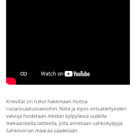
Kreivitär on tullut hakemaan hoitoa
ruoansulatusvaivoihin. Niitä ja myös virtsatiehyeiden
vaivoja hoidetaan meidän kylpylässä uudella
mekaanisella laitteella, jolla annetaan sähkökylpyjä.
Sähkövirran määrää säädetään