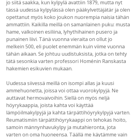
jo siitä saakka, kun kylpylä avattiin 1879, mutta nyt
tässä uudessa kylpylässä olen pääkylvettäjätär ja olen
opettanut myös koko joukon nuorempia naisia tähän
ammattiin. Kaikilla meillä on samanlainen puku: musta
hame, valkoinen esiliina, lyhythihainen pusero ja
punainen liivi. Tänä vuonna vieraita on ollut jo
melkein 500, eli puolet enemmän kuin viime vuonna
tähän aikaan. Se johtuu uudistuksista, jotka on tehty
tätä sesonkia varten professori Homénin Ranskasta
hakemien esikuvien mukaan.
Uudessa siivessä meillä on isompi allas ja kuusi
ammehuonetta, joissa voi ottaa vuorokylpyjä. Ne
auttavat hermovaivoihin. Siellä on myös neljä
höyrykaappia, joista kahta voi käyttää
lämpöilmakylpyjä ja kahta tärpättihöyrykylpyjä varten.
Reumatismiin tärpättihöyrykaappi on tehokas hoito,
samoin männynhavukylpy ja mutahieronta, jota
varten on oma huoneensa. Täällä me käytämme vain