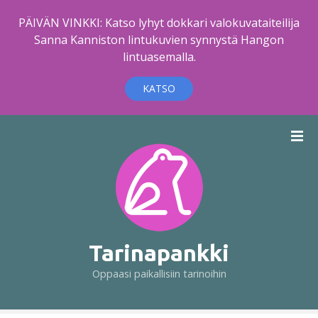
PÄIVÄN VINKKI: Katso lyhyt dokkari valokuvataiteilija
Sanna Kanniston lintukuvien synnystä Hangon
lintuasemalla.
KATSO
S
i
i
r
r
y
s
i
Tarinapankki
s
Oppaasi paikallisiin tarinoihin
ä
l
t