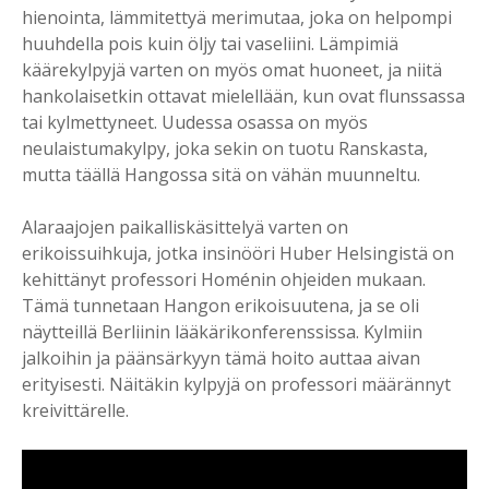
hienointa, lämmitettyä merimutaa, joka on helpompi
huuhdella pois kuin öljy tai vaseliini. Lämpimiä
käärekylpyjä varten on myös omat huoneet, ja niitä
hankolaisetkin ottavat mielellään, kun ovat flunssassa
tai kylmettyneet. Uudessa osassa on myös
neulaistumakylpy, joka sekin on tuotu Ranskasta,
mutta täällä Hangossa sitä on vähän muunneltu.
Alaraajojen paikalliskäsittelyä varten on
erikoissuihkuja, jotka insinööri Huber Helsingistä on
kehittänyt professori Homénin ohjeiden mukaan.
Tämä tunnetaan Hangon erikoisuutena, ja se oli
näytteillä Berliinin lääkärikonferenssissa. Kylmiin
jalkoihin ja päänsärkyyn tämä hoito auttaa aivan
erityisesti. Näitäkin kylpyjä on professori määrännyt
kreivittärelle.