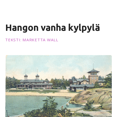
ö
ö
n
Hangon vanha kylpylä
TEKSTI: MARKETTA WALL