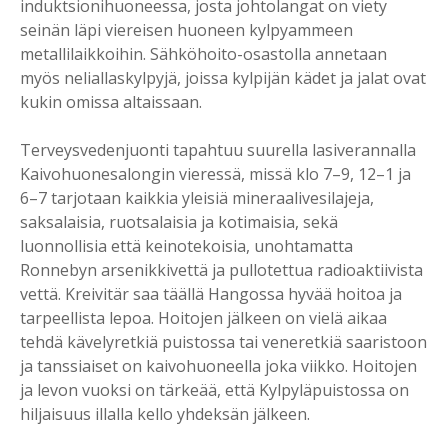
induktsionihuoneessa, josta johtolangat on viety
seinän läpi viereisen huoneen kylpyammeen
metallilaikkoihin. Sähköhoito-osastolla annetaan
myös neliallaskylpyjä, joissa kylpijän kädet ja jalat ovat
kukin omissa altaissaan.
Terveysvedenjuonti tapahtuu suurella lasiverannalla
Kaivohuonesalongin vieressä, missä klo 7–9, 12–1 ja
6–7 tarjotaan kaikkia yleisiä mineraalivesilajeja,
saksalaisia, ruotsalaisia ja kotimaisia, sekä
luonnollisia että keinotekoisia, unohtamatta
Ronnebyn arsenikkivettä ja pullotettua radioaktiivista
vettä. Kreivitär saa täällä Hangossa hyvää hoitoa ja
tarpeellista lepoa. Hoitojen jälkeen on vielä aikaa
tehdä kävelyretkiä puistossa tai veneretkiä saaristoon
ja tanssiaiset on kaivohuoneella joka viikko. Hoitojen
ja levon vuoksi on tärkeää, että Kylpyläpuistossa on
hiljaisuus illalla kello yhdeksän jälkeen.