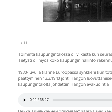
1 / 11
Toiminta kaupungintalossa oli vilkasta kun seuraa, 
Tietysti oli myös koko kaupungin hallinto rakennu
1930-luvulla tilanne Euroopassa synkkeni kun tota
päättyminen 13.3.1940 johti Hangon luovuttamisee
kaupungintalolta johdettiin Hangon evakuointia.
Пекка Тииликайнен описывает эвакуацию Ханко