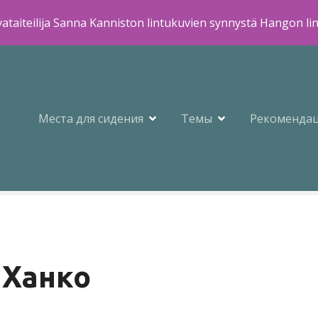
ataiteilija Sanna Kanniston lintukuvien synnystä Hangon li
Места для сидения
Темы
Рекоменда
 Ханко