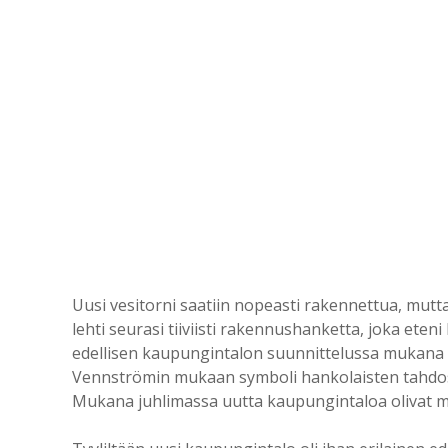
Uusi vesitorni saatiin nopeasti rakennettua, mut
lehti seurasi tiiviisti rakennushanketta, joka eteni 
edellisen kaupungintalon suunnittelussa mukana ol
Vennströmin mukaan symboli hankolaisten tahdost
Mukana juhlimassa uutta kaupungintaloa olivat m