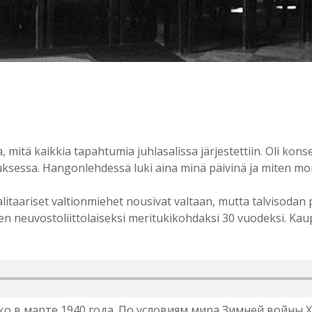
mitä kaikkia tapahtumia juhlasalissa järjestettiin. Oli konser
ksessa. Hangonlehdessä luki aina minä päivinä ja miten mont
litaariset valtionmiehet nousivat valtaan, mutta talvisodan
n neuvostoliittolaiseksi meritukikohdaksi 30 vuodeksi. Kau
 в марте 1940 года. По условиям мира Зимней войны Х