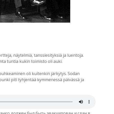
tteja, näytelmiä, tanssiesityksiä ja luentoja.
a tuntia kukin toimisto oli auki.
 puhkeaminen oli kuitenkin järkytys. Sodan
punki piti tyhjentää kymmenessä päivässä ja
анко должен был быть эвакуирован и сдан в