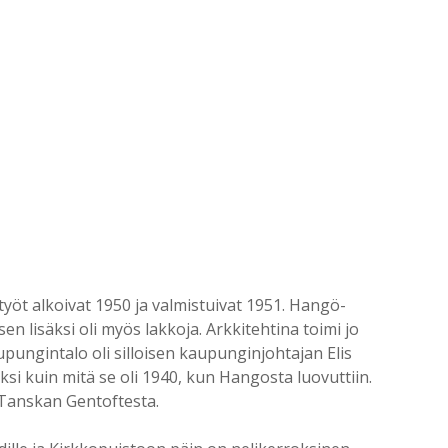
öt alkoivat 1950 ja valmistuivat 1951. Hangö-
sen lisäksi oli myös lakkoja. Arkkitehtina toimi jo
pungintalo oli silloisen kaupunginjohtajan Elis
kuin mitä se oli 1940, kun Hangosta luovuttiin.
 Tanskan Gentoftesta.