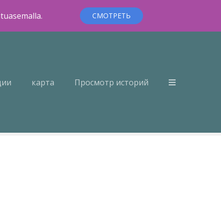
ntuasemalla.
СМОТРЕТЬ
ции
карта
Просмотр историй