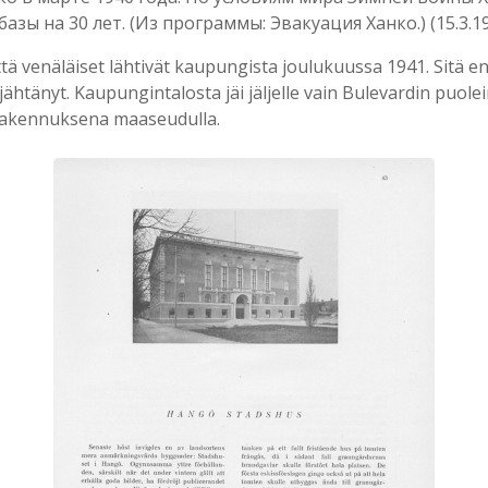
зы на 30 лет. (Из программы: Эвакуация Ханко.) (15.3.19
 että venäläiset lähtivät kaupungista joulukuussa 1941. Sitä 
äjähtänyt. Kaupungintalosta jäi jäljelle vain Bulevardin puolei
 rakennuksena maaseudulla.