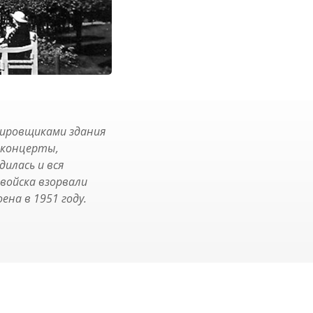
тировщиками здания
 концерты,
дилась и вся
 войска взорвали
на в 1951 году.