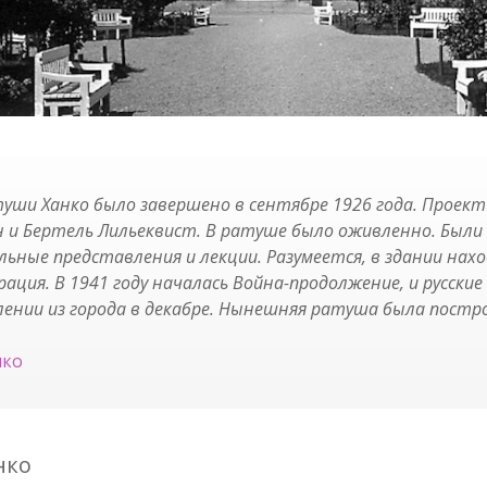
ши Ханко было завершено в сентябре 1926 года. Проек
н и Бертель Лильеквист. В ратуше было оживленно. Были
ьные представления и лекции. Разумеется, в здании нахо
ация. В 1941 году началась Война-продолжение, и русские
нии из города в декабре. Нынешняя ратуша была построе
нко
нко