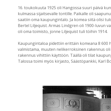
16. toukokuuta 1925 oli Hangossa suuri päivä ku
kulmassa sijaitsevalle tontille. Paikalle oli saapu
saatiin oma kaupungintalo. Ja komea siitä olisi tu
Bertel Liljequist. Armas Lindgren oli 1900-luvun 
oli oma toimisto, jonne Liljequist tuli töihin 1914.
Kaupungintaloa pidettiin erittäin komeana 8 600 h
valmistama, muuten nelikerroksinen rakennus oli 
rakennus vihittiin käyttöön. Täällä oli tilat kaupun
Talossa toimi myös kirjasto, Säästöpankki, Karl Bo