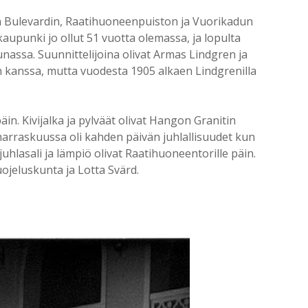
 Bulevardin, Raatihuoneenpuiston ja Vuorikadun
kaupunki jo ollut 51 vuotta olemassa, ja lopulta
unassa. Suunnittelijoina olivat Armas Lindgren ja
en kanssa, mutta vuodesta 1905 alkaen Lindgrenilla
n. Kivijalka ja pylväät olivat Hangon Granitin
arraskuussa oli kahden päivän juhlallisuudet kun
juhlasali ja lämpiö olivat Raatihuoneentorille päin.
uojeluskunta ja Lotta Svärd.