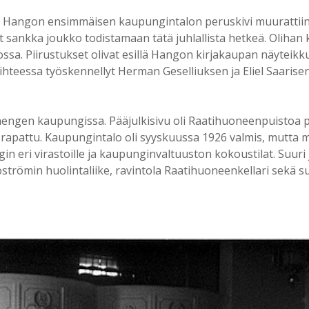
n Hangon ensimmäisen kaupungintalon peruskivi muurattiin
nut sankka joukko todistamaan tätä juhlallista hetkeä. Olihan 
lossa. Piirustukset olivat esillä Hangon kirjakaupan näyteikk
vaihteessa työskennellyt Herman Geselliuksen ja Eliel Saaris
engen kaupungissa. Pääjulkisivu oli Raatihuoneenpuistoa päi
rapattu. Kaupungintalo oli syyskuussa 1926 valmis, mutta m
gin eri virastoille ja kaupunginvaltuuston kokoustilat. Suuri 
strömin huolintaliike, ravintola Raatihuoneenkellari sekä s