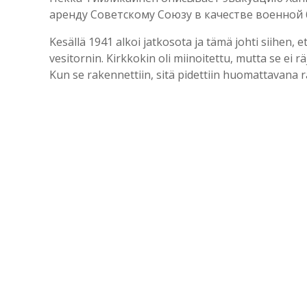
аренду Советскому Союзу в качестве военной ба
Kesällä 1941 alkoi jatkosota ja tämä johti siihen,
vesitornin. Kirkkokin oli miinoitettu, mutta se ei r
Kun se rakennettiin, sitä pidettiin huomattavana