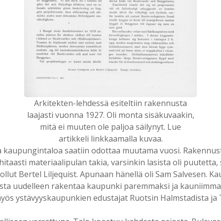
Arkitekten-lehdessä esiteltiin rakennusta
laajasti vuonna 1927. Oli monta sisäkuvaakin,
mitä ei muuten ole paljoa säilynyt. Lue
artikkeli linkkaamalla kuvaa.
ta kaupungintaloa saatiin odottaa muutama vuosi. Rakennusty
hitaasti materiaalipulan takia, varsinkin lasista oli puutetta, 
lut Bertel Liljequist. Apunaan hänellä oli Sam Salvesen. Kau
a uudelleen rakentaa kaupunki paremmaksi ja kauniimmaksi 
yös ystävyyskaupunkien edustajat Ruotsin Halmstadista ja