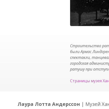
Строительство рату
были Армас Линдгре
спектакли, танцевал
городская администр
ратушу при отступле
Страницы музея Ха
Лаура Лотта Андерссон
| Музей Ха