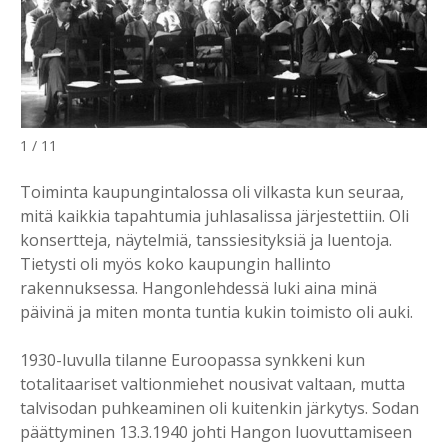
1 / 11
Toiminta kaupungintalossa oli vilkasta kun seuraa,
mitä kaikkia tapahtumia juhlasalissa järjestettiin. Oli
konsertteja, näytelmiä, tanssiesityksiä ja luentoja.
Tietysti oli myös koko kaupungin hallinto
rakennuksessa. Hangonlehdessä luki aina minä
päivinä ja miten monta tuntia kukin toimisto oli auki.
1930-luvulla tilanne Euroopassa synkkeni kun
totalitaariset valtionmiehet nousivat valtaan, mutta
talvisodan puhkeaminen oli kuitenkin järkytys. Sodan
päättyminen 13.3.1940 johti Hangon luovuttamiseen