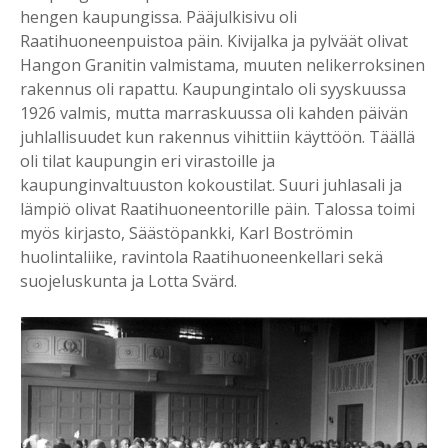
hengen kaupungissa. Pääjulkisivu oli
Raatihuoneenpuistoa päin. Kivijalka ja pylväät olivat
Hangon Granitin valmistama, muuten nelikerroksinen
rakennus oli rapattu. Kaupungintalo oli syyskuussa
1926 valmis, mutta marraskuussa oli kahden päivän
juhlallisuudet kun rakennus vihittiin käyttöön. Täällä
oli tilat kaupungin eri virastoille ja
kaupunginvaltuuston kokoustilat. Suuri juhlasali ja
lämpiö olivat Raatihuoneentorille päin. Talossa toimi
myös kirjasto, Säästöpankki, Karl Boströmin
huolintaliike, ravintola Raatihuoneenkellari sekä
suojeluskunta ja Lotta Svärd.