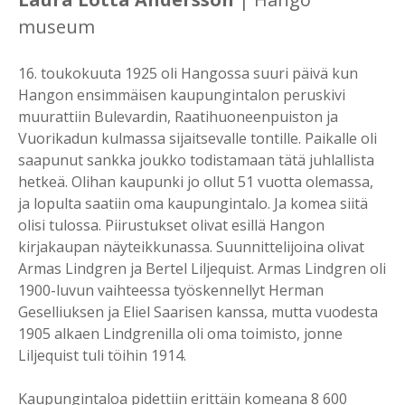
museum
16. toukokuuta 1925 oli Hangossa suuri päivä kun
Hangon ensimmäisen kaupungintalon peruskivi
muurattiin Bulevardin, Raatihuoneenpuiston ja
Vuorikadun kulmassa sijaitsevalle tontille. Paikalle oli
saapunut sankka joukko todistamaan tätä juhlallista
hetkeä. Olihan kaupunki jo ollut 51 vuotta olemassa,
ja lopulta saatiin oma kaupungintalo. Ja komea siitä
olisi tulossa. Piirustukset olivat esillä Hangon
kirjakaupan näyteikkunassa. Suunnittelijoina olivat
Armas Lindgren ja Bertel Liljequist. Armas Lindgren oli
1900-luvun vaihteessa työskennellyt Herman
Geselliuksen ja Eliel Saarisen kanssa, mutta vuodesta
1905 alkaen Lindgrenilla oli oma toimisto, jonne
Liljequist tuli töihin 1914.
Kaupungintaloa pidettiin erittäin komeana 8 600