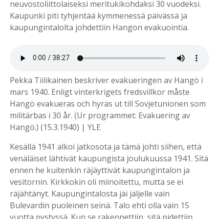
neuvostoliittolaiseksi meritukikohdaksi 30 vuodeksi.
Kaupunki piti tyhjentää kymmenessä päivässä ja
kaupungintalolta johdettiin Hangon evakuointia.
Pekka Tiilikainen beskriver evakueringen av Hangö i
mars 1940. Enligt vinterkrigets fredsvillkor måste
Hangö evakueras och hyras ut till Sovjetunionen som
militärbas i 30 år. (Ur programmet: Evakuering av
Hangö.) (15.3.1940) | YLE
Kesällä 1941 alkoi jatkosota ja tämä johti siihen, että
venäläiset lähtivät kaupungista joulukuussa 1941. Sitä
ennen he kuitenkin räjäyttivät kaupungintalon ja
vesitornin. Kirkkokin oli miinoitettu, mutta se ei
räjähtänyt. Kaupungintalosta jäi jäljelle vain
Bulevardin puoleinen seinä. Talo ehti olla vain 15
vuotta pystyssä. Kun se rakennettiin, sitä pidettiin