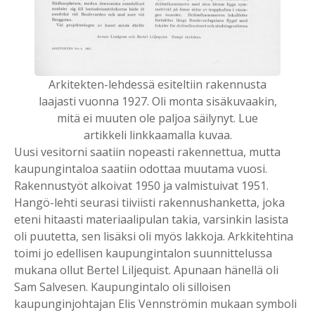
Arkitekten-lehdessä esiteltiin rakennusta
laajasti vuonna 1927. Oli monta sisäkuvaakin,
mitä ei muuten ole paljoa säilynyt. Lue
artikkeli linkkaamalla kuvaa.
Uusi vesitorni saatiin nopeasti rakennettua, mutta
kaupungintaloa saatiin odottaa muutama vuosi.
Rakennustyöt alkoivat 1950 ja valmistuivat 1951.
Hangö-lehti seurasi tiiviisti rakennushanketta, joka
eteni hitaasti materiaalipulan takia, varsinkin lasista
oli puutetta, sen lisäksi oli myös lakkoja. Arkkitehtina
toimi jo edellisen kaupungintalon suunnittelussa
mukana ollut Bertel Liljequist. Apunaan hänellä oli
Sam Salvesen. Kaupungintalo oli silloisen
kaupunginjohtajan Elis Vennströmin mukaan symboli