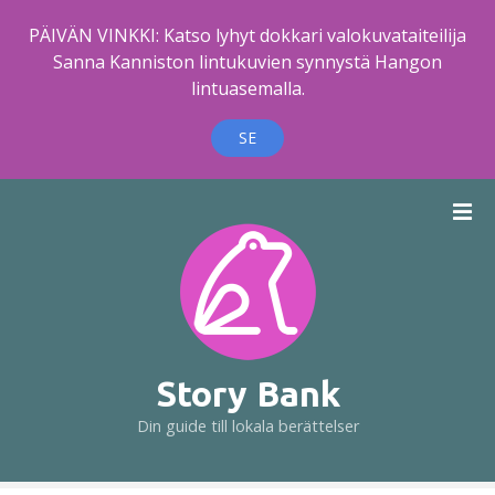
PÄIVÄN VINKKI: Katso lyhyt dokkari valokuvataiteilija
Sanna Kanniston lintukuvien synnystä Hangon
lintuasemalla.
SE
H
o
p
p
a
t
i
l
Story Bank
l
Din guide till lokala berättelser
i
n
n