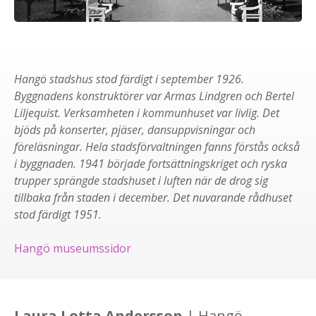
Hangö stadshus stod färdigt i september 1926.
Byggnadens konstruktörer var Armas Lindgren och Bertel
Liljequist. Verksamheten i kommunhuset var livlig. Det
bjöds på konserter, pjäser, dansuppvisningar och
föreläsningar. Hela stadsförvaltningen fanns förstås också
i byggnaden. 1941 började fortsättningskriget och ryska
trupper sprängde stadshuset i luften när de drog sig
tillbaka från staden i december. Det nuvarande rådhuset
stod färdigt 1951.
Hangö museumssidor
Laura Lotta Andersson
| Hangö