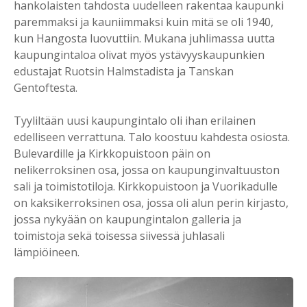
hankolaisten tahdosta uudelleen rakentaa kaupunki
paremmaksi ja kauniimmaksi kuin mitä se oli 1940,
kun Hangosta luovuttiin. Mukana juhlimassa uutta
kaupungintaloa olivat myös ystävyyskaupunkien
edustajat Ruotsin Halmstadista ja Tanskan
Gentoftesta.
Tyyliltään uusi kaupungintalo oli ihan erilainen
edelliseen verrattuna. Talo koostuu kahdesta osiosta.
Bulevardille ja Kirkkopuistoon päin on
nelikerroksinen osa, jossa on kaupunginvaltuuston
sali ja toimistotiloja. Kirkkopuistoon ja Vuorikadulle
on kaksikerroksinen osa, jossa oli alun perin kirjasto,
jossa nykyään on kaupungintalon galleria ja
toimistoja sekä toisessa siivessä juhlasali
lämpiöineen.