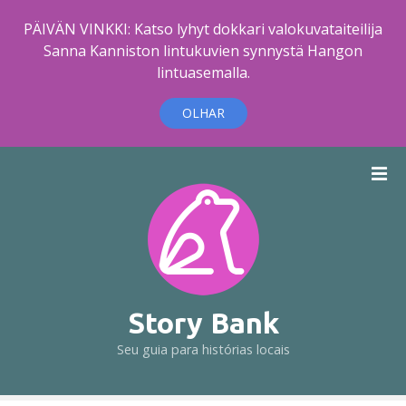
PÄIVÄN VINKKI: Katso lyhyt dokkari valokuvataiteilija
Sanna Kanniston lintukuvien synnystä Hangon
lintuasemalla.
OLHAR
I
r
p
a
r
a
o
c
Story Bank
o
Seu guia para histórias locais
n
t
e