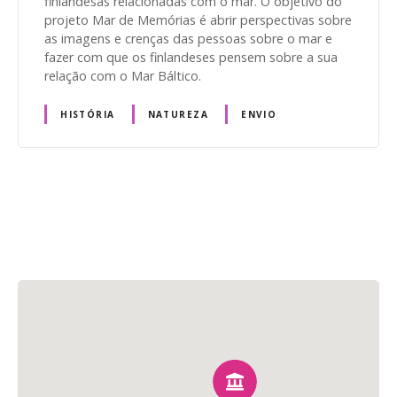
finlandesas relacionadas com o mar. O objetivo do
projeto Mar de Memórias é abrir perspectivas sobre
as imagens e crenças das pessoas sobre o mar e
fazer com que os finlandeses pensem sobre a sua
relação com o Mar Báltico.
HISTÓRIA
NATUREZA
ENVIO
N
a
v
e
g