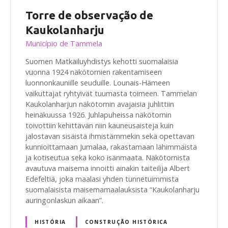
Torre de observação de
Kaukolanharju
Município de Tammela
Suomen Matkailuyhdistys kehotti suomalaisia
vuonna 1924 näkötornien rakentamiseen
luonnonkauniille seuduille. Lounais-Hämeen
vaikuttajat ryhtyivät tuumasta toimeen. Tammelan
Kaukolanharjun näkötornin avajaisia juhlittiin
heinäkuussa 1926. Juhlapuheissa näkötornin
toivottiin kehittävän niin kauneusaisteja kuin
jalostavan sisäistä ihmistämmekin sekä opettavan
kunnioittamaan Jumalaa, rakastamaan lähimmäistä
ja kotiseutua sekä koko isänmaata. Näkötornista
avautuva maisema innoitti ainakin taiteilija Albert
Edefeltiä, joka maalasi yhden tunnetuimmista
suomalaisista maisemamaalauksista “Kaukolanharju
auringonlaskun aikaan”.
HISTÓRIA
CONSTRUÇÃO HISTÓRICA