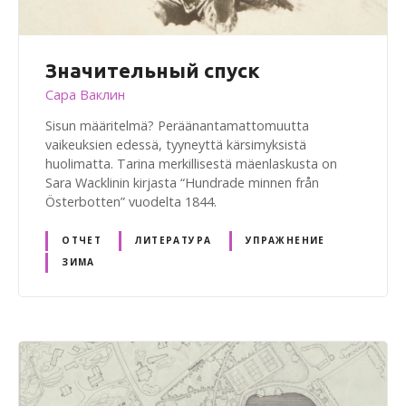
Значительный спуск
Сара Ваклин
Sisun määritelmä? Peräänantamattomuutta
vaikeuksien edessä, tyyneyttä kärsimyksistä
huolimatta. Tarina merkillisestä mäenlaskusta on
Sara Wacklinin kirjasta “Hundrade minnen från
Österbotten” vuodelta 1844.
ОТЧЕТ
ЛИТЕРАТУРА
УПРАЖНЕНИЕ
ЗИМА