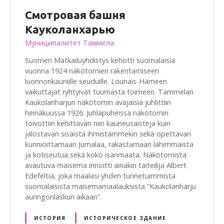
Смотровая башня
Кауколанхарью
Муниципалитет Таммела
Suomen Matkailuyhdistys kehotti suomalaisia
vuonna 1924 näkötornien rakentamiseen
luonnonkauniille seuduille. Lounais-Hämeen
vaikuttajat ryhtyivät tuumasta toimeen. Tammelan
Kaukolanharjun näkötornin avajaisia juhlittiin
heinäkuussa 1926. Juhlapuheissa näkötornin
toivottiin kehittävän niin kauneusaisteja kuin
jalostavan sisäistä ihmistämmekin sekä opettavan
kunnioittamaan Jumalaa, rakastamaan lähimmäistä
ja kotiseutua sekä koko isänmaata. Näkötornista
avautuva maisema innoitti ainakin taiteilija Albert
Edefeltiä, joka maalasi yhden tunnetuimmista
suomalaisista maisemamaalauksista “Kaukolanharju
auringonlaskun aikaan”.
ИСТОРИЯ
ИСТОРИЧЕСКОЕ ЗДАНИЕ