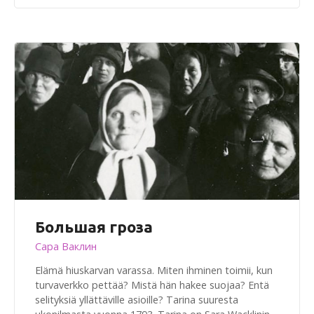
Большая гроза
Сара Ваклин
Elämä hiuskarvan varassa. Miten ihminen toimii, kun
turvaverkko pettää? Mistä hän hakee suojaa? Entä
selityksiä yllättäville asioille? Tarina suuresta