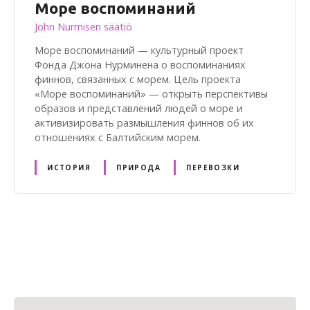
Море воспоминаний
John Nurmisen säätiö
Море воспоминаний — культурный проект
Фонда Джона Нурминена о воспоминаниях
финнов, связанных с морем. Цель проекта
«Море воспоминаний» — открыть перспективы
образов и представлений людей о море и
активизировать размышления финнов об их
отношениях с Балтийским морем.
ИСТОРИЯ
ПРИРОДА
ПЕРЕВОЗКИ
V
i