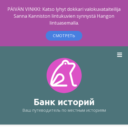
PÄIVÄN VINKKI: Katso lyhyt dokkari valokuvataiteilija
Sanna Kanniston lintukuvien synnystä Hangon
lintuasemalla.
СМОТРЕТЬ
п
е
р
е
й
т
и
к
Банк историй
с
Ваш путеводитель по местным историям
о
д
е