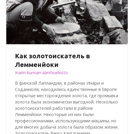
Как золотоискатель в
Лемменйоки
Inarin kunnan äänitearkisto
В финской Лапландии, в районах Инари и
Соданкюля, находились единственные в Европе
открытые месторождения золота, где промывка
золота была экономически выгодной. Несколько
золотоискателей работали в районе
Лемменйоки. Некоторые из них были
профессионалами, использующими машины, но
для многих добыча золота была образом жизни.
Золотоискатель Яакко Кангасниеми