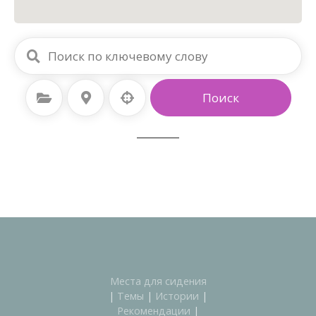
o
i
n
t
выбрать категорию
Выберите местоположение
Поиск
i
Места для сидения
|
Темы
|
Истории
|
Рекомендации
|