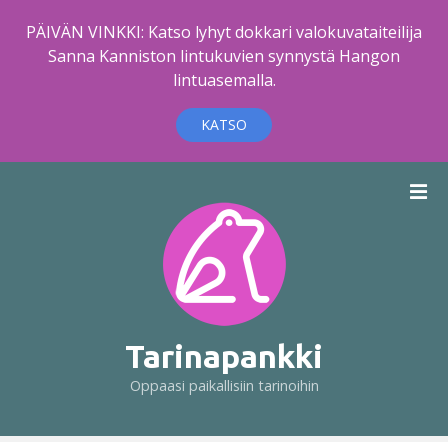
PÄIVÄN VINKKI: Katso lyhyt dokkari valokuvataiteilija
Sanna Kanniston lintukuvien synnystä Hangon
lintuasemalla.
KATSO
S
i
i
r
r
y
s
i
Tarinapankki
s
Oppaasi paikallisiin tarinoihin
ä
l
t