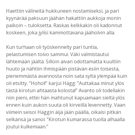
Haettiin välineitä hukkuneen nostamiseksi, ja pari
kyynärää paksuun jäähän hakattiin aukkoja monin
paikoin – tuloksetta. Raskas kelkkakin oli kadonnut
koskeen, joka jylisi kammottavana jääholvin alla.
Kun turhaan oli työskennelty pari tuntia,
pelastumisen toivo sammui. Väki valmistautui
lähtemään jäältä. Silloin aivan odottamatta kuultiin
huuto ja nähtiin ihmispään pistävän esiin toisesta,
pienemmästä avannosta noin sata syltä ylempää kuin
oli etsitty. ”Hohoi!” karjui Hägg: ”Auttakaa minut ylös
tästä kirotun ahtaasta kolosta!” Avanto oli todellakin
niin pieni, ettei hän mahtunut kapuamaan sieltä ylös
ennen kuin aukon suuta oli kirveillä levennetty. Vaan
viimein seisoi Häggin äijä jään päällä, oikaisi pitkän
selkänsä ja sanoi: ”Kirotun kumarassa tuolla alhaalla
joutui kulkemaan.”