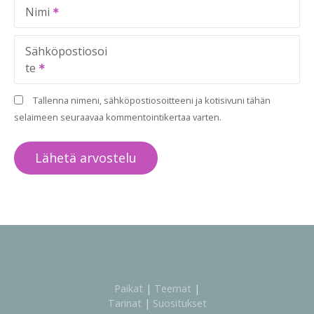
Nimi
Sähköpostiosoi
te
Tallenna nimeni, sähköpostiosoitteeni ja kotisivuni tähän
selaimeen seuraavaa kommentointikertaa varten.
Paikat
|
Teemat
|
Tarinat
|
Suositukset