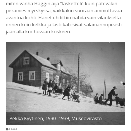
miten vanha Häggin äijä ”lasketteli” kuin päteväkin
perämies myrskyssä, vaikkakin suoraan ammottavaa
avantoa kohti. Hänet ehdittiin nähdä vain vilaukselta
ennen kuin kelkka ja lasti katosivat salamannopeasti
jään alla kuohuvaan koskeen.
Pekka Kyytinen, 1930–1939, Museovirasto.
S