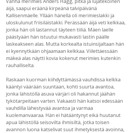
Vanha merimies Anders Hägg, pitkä ja lujatekoinen
äijä, saapui eräänä kirpeänä talvipäivänä
Kallisenmäelle. Yllään hänellä oli merimieslakki ja
uloskulunut friisiläistakki. Perässään äijä veti kelkkaa,
jonka hän oli lastannut täyteen tiiliä. Mäen laelle
päästyään hän istuutui mukavasti lastin päälle
laskeakseen alas. Mutta korkealta istuinsijaltaan hän
ei kyennytkään ohjaamaan kelkkaa. Viilettäessään
mäkeä alas näytti kovia kokenut merimies kutenkin
rauhalliselta.
Raskaan kuorman kiihdyttämässä vauhdissa kelkka
kääntyi väärään suuntaan, kohti suurta avantoa,
jonka lähistöllä asuva värjäri oli hakannut jäähän
tykötarpeitaan varten. Vakaasti hän katsoi edessään
vauhdilla lähestyvää avantoa ja varmaa
kuolemanvaaraa. Hän ei hätääntynyt eikä huutanut
apua lähistöllä seisovilta ihmisiltä, jotka toisen
avannon luona katselivat suut ihmetyksestä avoinna,