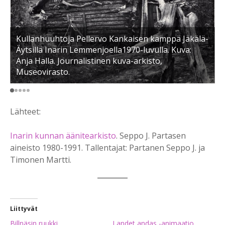
K
Kullanhuuhtoja Pellervo Kankaisen kämppä Jäkälä-
I
Äytsillä Inarin Lemmenjoella1970-luvulla. Kuva:
H
Anja Halla. Journalistinen kuva-arkisto,
p
Museovirasto.
H
Lähteet:
Inarin kunnan äänitearkisto
. Seppo J. Partasen
aineisto 1980-1991. Tallentajat: Partanen Seppo J. ja
Timonen Martti.
Liittyvät
Billnäsin ruukki
Landet andas -animaatio