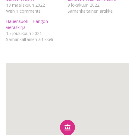
18 maaliskuun 2022
9 lokakuun 2022
With 1 comments
Samankaltainen artikkeli
Hauensuoli – Hangon
vieraskirja
15 joulukuun 2021
Samankaltainen artikkeli