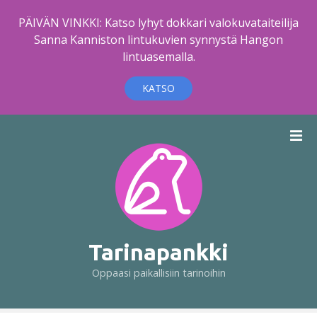
PÄIVÄN VINKKI: Katso lyhyt dokkari valokuvataiteilija
Sanna Kanniston lintukuvien synnystä Hangon
lintuasemalla.
KATSO
S
i
i
r
r
y
s
i
Tarinapankki
s
Oppaasi paikallisiin tarinoihin
ä
l
t