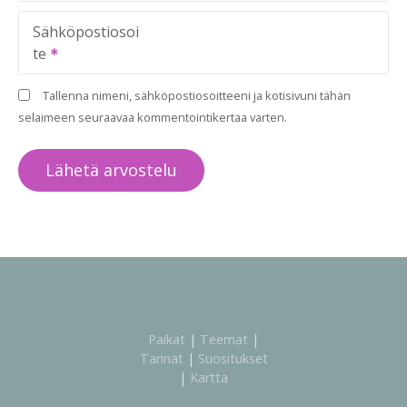
Sähköpostiosoi
te
Tallenna nimeni, sähköpostiosoitteeni ja kotisivuni tähän
selaimeen seuraavaa kommentointikertaa varten.
Paikat
|
Teemat
|
Tarinat
|
Suositukset
|
Kartta