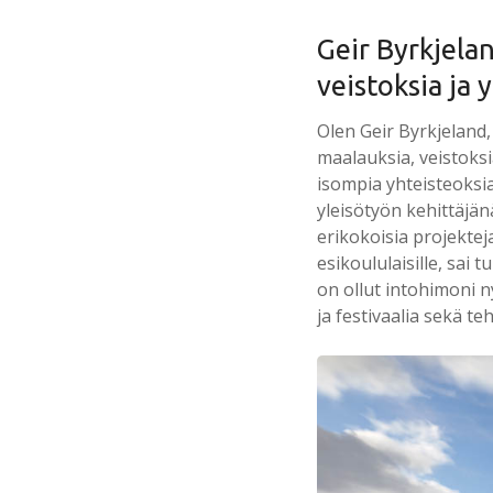
Geir Byrkjelan
veistoksia ja 
Olen Geir Byrkjeland, 
maalauksia, veistoksi
isompia yhteisteoksia
yleisötyön kehittäj
erikokoisia projektej
esikoululaisille, sai 
on ollut intohimoni n
ja festivaalia sekä te