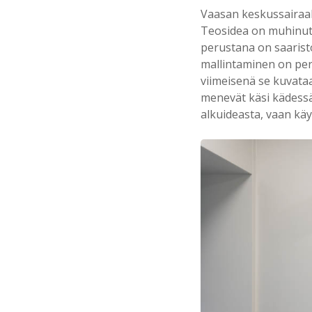
Vaasan keskussairaa
Teosidea on muhinut 
perustana on saaris
mallintaminen on peri
viimeisenä se kuvataa
menevät käsi kädessä:
alkuideasta, vaan kä