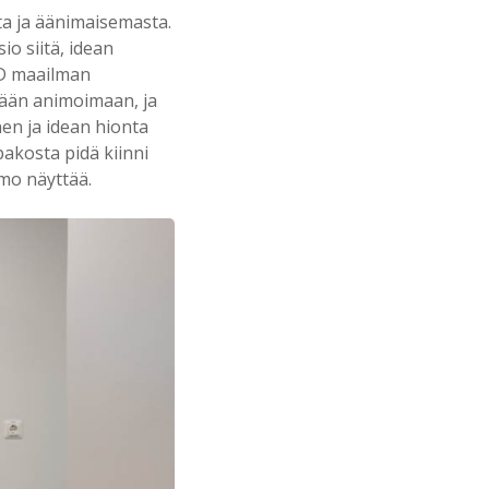
a ja äänimaisemasta.
o siitä, idean
3D maailman
tään animoimaan, ja
nen ja idean hionta
akosta pidä kiinni
mo näyttää.