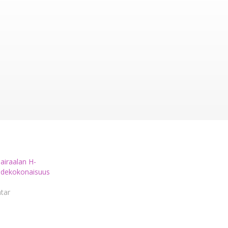
airaalan H-
idekokonaisuus
tar