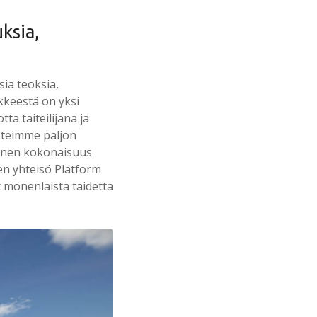
uksia,
sia teoksia,
ikkeestä on yksi
ta taiteilijana ja
 teimme paljon
llinen kokonaisuus
nen yhteisö Platform
t monenlaista taidetta