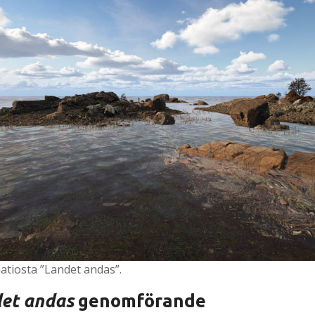
tiosta ”Landet andas”.
et andas
genomförande