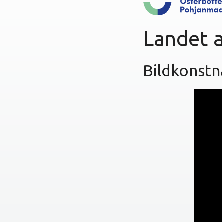
l
e
t
Landet 
Bildkonstn