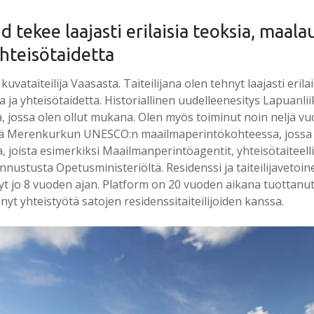
d tekee laajasti erilaisia teoksia, maala
yhteisötaidetta
kuvataiteilija Vaasasta. Taiteilijana olen tehnyt laajasti erilai
a ja yhteisötaidetta. Historiallinen uudelleenesitys Lapuanli
, jossa olen ollut mukana. Olen myös toiminut noin neljä vuot
änä Merenkurkun UNESCO:n maailmaperintökohteessa, jossa
a, joista esimerkiksi Maailmanperintöagentit, yhteisötaitee
tunnustusta Opetusministeriöltä. Residenssi ja taiteilijavetoi
yt jo 8 vuoden ajan. Platform on 20 vuoden aikana tuottanu
hnyt yhteistyötä satojen residenssitaiteilijoiden kanssa.