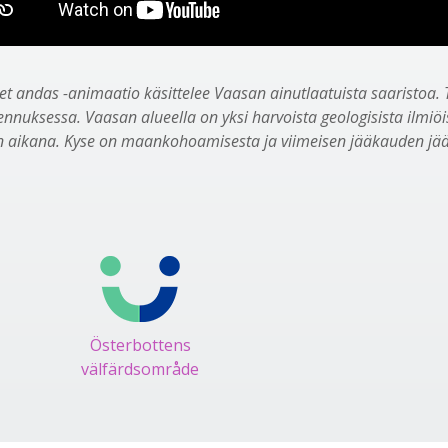
et andas -animaatio käsittelee Vaasan ainutlaatuista saaristoa. 
nnuksessa. Vaasan alueella on yksi harvoista geologisista ilmiöis
n aikana. Kyse on maankohoamisesta ja viimeisen jääkauden jää
Österbottens
välfärdsområde