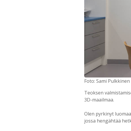
Foto: Sami Pulkkinen
Teoksen valmistamise
3D-maailmaa.
Olen pyrkinyt luomaan
jossa hengähtää het