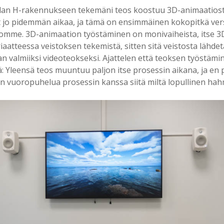
lan H-rakennukseen tekemäni teos koostuu 3D-animaatiost
jo pidemmän aikaa, ja tämä on ensimmäinen kokopitkä versi
tomme. 3D-animaation työstäminen on monivaiheista, itse 
aatteessa veistoksen tekemistä, sitten sitä veistosta lähde
n valmiiksi videoteokseksi. Ajattelen että teoksen työstämi
 Yleensä teos muuntuu paljon itse prosessin aikana, ja en p
yn vuoropuhelua prosessin kanssa siitä miltä lopullinen hah