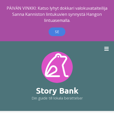
PÄIVÄN VINKKI: Katso lyhyt dokkari valokuvataiteilija
Sanna Kanniston lintukuvien synnystä Hangon
lintuasemalla.
SE
H
o
p
p
a
t
i
l
Story Bank
l
Din guide till lokala berättelser
i
n
n