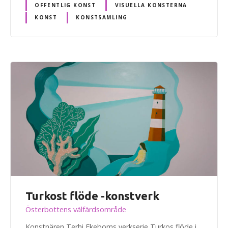
OFFENTLIG KONST
VISUELLA KONSTERNA
KONST
KONSTSAMLING
Turkost flöde -konstverk
Österbottens välfärdsområde
Konstnären Terhi Ekeboms verkserie Turkos flöde i