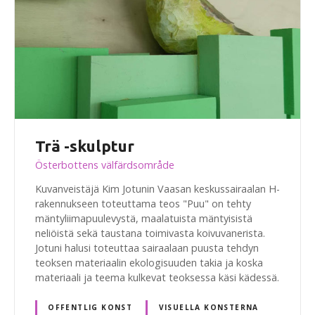
Trä -skulptur
Österbottens välfärdsområde
Kuvanveistäjä Kim Jotunin Vaasan keskussairaalan H-
rakennukseen toteuttama teos "Puu" on tehty
mäntyliimapuulevystä, maalatuista mäntyisistä
neliöistä sekä taustana toimivasta koivuvanerista.
Jotuni halusi toteuttaa sairaalaan puusta tehdyn
teoksen materiaalin ekologisuuden takia ja koska
materiaali ja teema kulkevat teoksessa käsi kädessä.
OFFENTLIG KONST
VISUELLA KONSTERNA