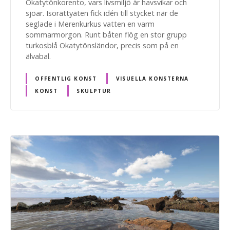
Okatytönkorento, vars livsmiljö är havsvikar och
sjöar. Isorättyäten fick idén till stycket när de
seglade i Merenkurkus vatten en varm
sommarmorgon. Runt båten flög en stor grupp
turkosblå Okatytönsländor, precis som på en
älvabal.
OFFENTLIG KONST
VISUELLA KONSTERNA
KONST
SKULPTUR