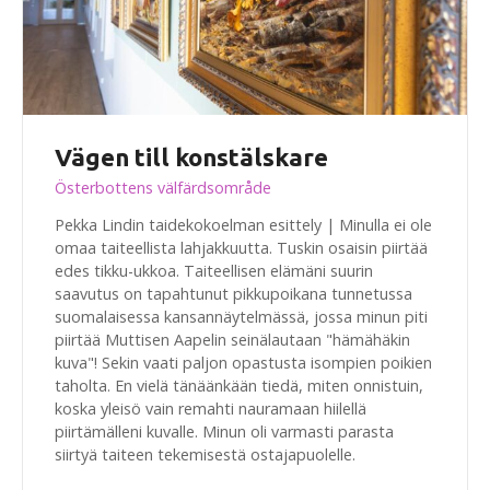
Vägen till konstälskare
Österbottens välfärdsområde
Pekka Lindin taidekokoelman esittely | Minulla ei ole
omaa taiteellista lahjakkuutta. Tuskin osaisin piirtää
edes tikku-ukkoa. Taiteellisen elämäni suurin
saavutus on tapahtunut pikkupoikana tunnetussa
suomalaisessa kansannäytelmässä, jossa minun piti
piirtää Muttisen Aapelin seinälautaan "hämähäkin
kuva"! Sekin vaati paljon opastusta isompien poikien
taholta. En vielä tänäänkään tiedä, miten onnistuin,
koska yleisö vain remahti nauramaan hiilellä
piirtämälleni kuvalle. Minun oli varmasti parasta
siirtyä taiteen tekemisestä ostajapuolelle.