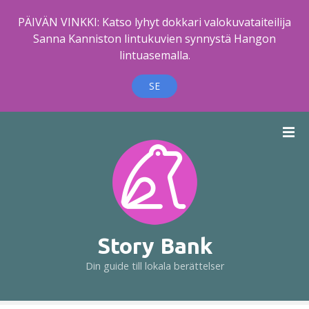
PÄIVÄN VINKKI: Katso lyhyt dokkari valokuvataiteilija
Sanna Kanniston lintukuvien synnystä Hangon
lintuasemalla.
SE
H
o
p
p
a
t
i
l
Story Bank
l
Din guide till lokala berättelser
i
n
n