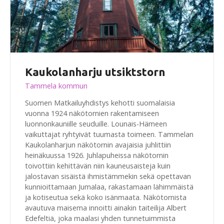
Kaukolanharju utsiktstorn
Tammela kommun
Suomen Matkailuyhdistys kehotti suomalaisia
vuonna 1924 näkötornien rakentamiseen
luonnonkauniille seuduille. Lounais-Hämeen
vaikuttajat ryhtyivät tuumasta toimeen. Tammelan
Kaukolanharjun näkötornin avajaisia juhlittiin
heinäkuussa 1926. Juhlapuheissa näkötornin
toivottiin kehittävän niin kauneusaisteja kuin
jalostavan sisäistä ihmistämmekin sekä opettavan
kunnioittamaan Jumalaa, rakastamaan lähimmäistä
ja kotiseutua sekä koko isänmaata. Näkötornista
avautuva maisema innoitti ainakin taiteilija Albert
Edefeltiä, joka maalasi yhden tunnetuimmista