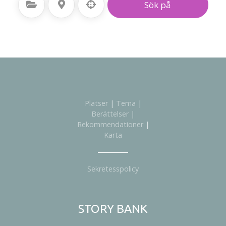
Välj kategori
Välj plats
Sök på
Platser
|
Tema
|
Berättelser
|
Rekommendationer
|
Karta
Sekretesspolicy
STORY BANK