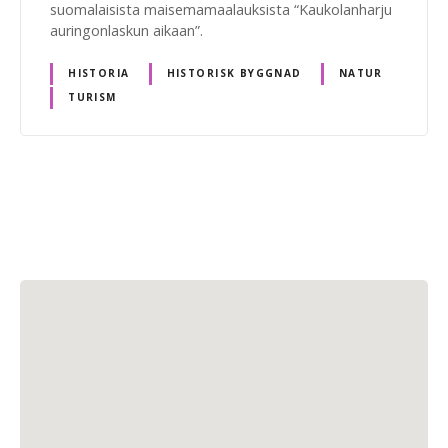
suomalaisista maisemamaalauksista “Kaukolanharju
auringonlaskun aikaan”.
HISTORIA
HISTORISK BYGGNAD
NATUR
TURISM
I
n
l
ä
g
g