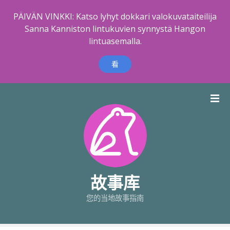
PÄIVÄN VINKKI: Katso lyhyt dokkari valokuvataiteilija
Sanna Kanniston lintukuvien synnystä Hangon
lintuasemalla.
看
跳
到
内
容
故事库
您的当地故事指南