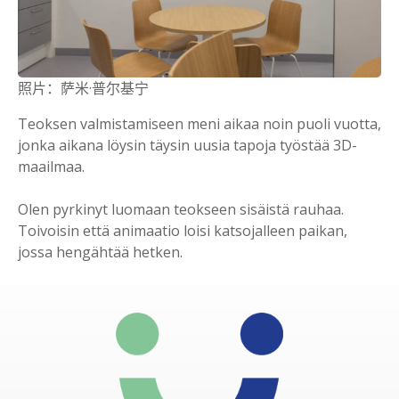
照片：萨米·普尔基宁
Teoksen valmistamiseen meni aikaa noin puoli vuotta,
jonka aikana löysin täysin uusia tapoja työstää 3D-
maailmaa.
Olen pyrkinyt luomaan teokseen sisäistä rauhaa.
Toivoisin että animaatio loisi katsojalleen paikan,
jossa hengähtää hetken.