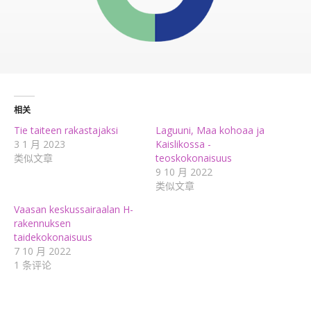
相关
Tie taiteen rakastajaksi
Laguuni, Maa kohoaa ja
3 1 月 2023
Kaislikossa -
类似文章
teoskokonaisuus
9 10 月 2022
类似文章
Vaasan keskussairaalan H-
rakennuksen
taidekokonaisuus
7 10 月 2022
1 条评论