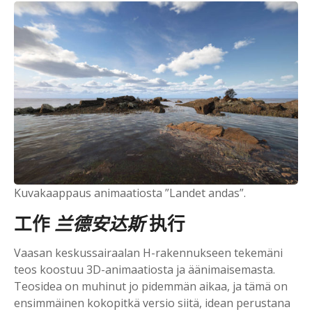
Kuvakaappaus animaatiosta ”Landet andas”.
工作
兰德安达斯
执行
Vaasan keskussairaalan H-rakennukseen tekemäni
teos koostuu 3D-animaatiosta ja äänimaisemasta.
Teosidea on muhinut jo pidemmän aikaa, ja tämä on
ensimmäinen kokopitkä versio siitä, idean perustana