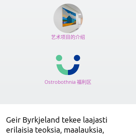
艺术项目的介绍
Ostrobothnia 福利区
Geir Byrkjeland tekee laajasti
erilaisia teoksia, maalauksia,