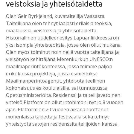
veistoksia ja yhteisötaidetta
Olen Geir Byrkjeland, kuvataiteilija Vaasasta.
Taiteilijana olen tehnyt laajasti erilaisia teoksia,
maalauksia, veistoksia ja yhteisötaidetta.
Historiallinen uudelleenesitys Lapuanliikkeestä on
yksi isompia yhteisteoksia, jossa olen ollut mukana.
Olen myös toiminut noin neljä vuotta taiteilijana ja
yleisötyön kehittäjänä Merenkurkun UNESCO:n
maailmaperintökohteessa, jossa teimme paljon
erikokoisia projekteja, joista esimerkiksi
Maailmanperintöagentit, yhteisötaiteellinen
kokonaisuus esikoululaisille, sai tunnustusta
Opetusministeriöltä. Residenssi ja taiteilijavetoinen
yhteisö Platform on ollut intohimoni nyt jo 8 vuoden
ajan. Platform on 20 vuoden aikana tuottanut
monenlaista taidetta ja festivaalia sekä tehnyt
yhteistyötä satojen residenssitaiteilijoiden kanssa.