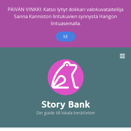
PÄIVÄN VINKKI: Katso lyhyt dokkari valokuvataiteilija
Sanna Kanniston lintukuvien synnystä Hangon
lintuasemalla.
SE
H
o
p
p
a
t
i
l
Story Bank
l
Din guide till lokala berättelser
i
n
n