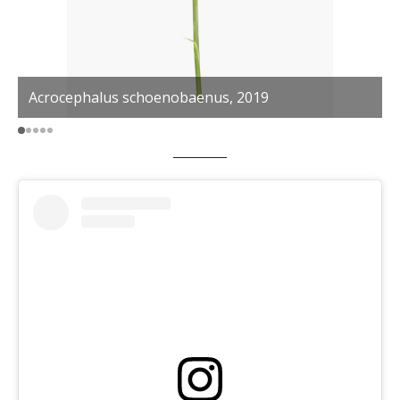
Acrocephalus schoenobaenus, 2019
C