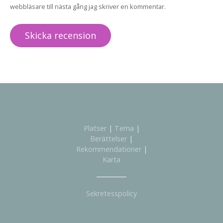
webbläsare till nästa gång jag skriver en kommentar.
Platser
|
Tema
|
Berättelser
|
Rekommendationer
|
Karta
Sekretesspolicy