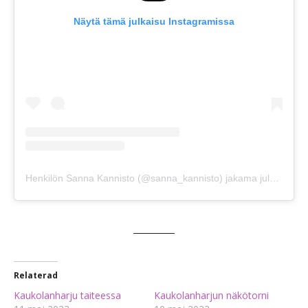
Näytä tämä julkaisu Instagramissa
Henkilön Sanna Kannisto (@sanna_kannisto) jakama julkaisu
Relaterad
Kaukolanharju taiteessa
Kaukolanharjun näkötorni