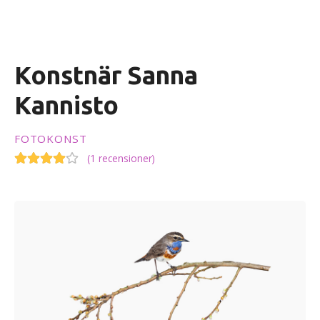
e
h
å
l
Konstnär Sanna
l
e
Kannisto
t
FOTOKONST
(
1 recensioner
)