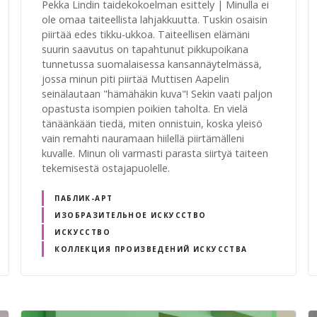
Pekka Lindin taidekokoelman esittely | Minulla ei
ole omaa taiteellista lahjakkuutta. Tuskin osaisin
piirtää edes tikku-ukkoa. Taiteellisen elämäni
suurin saavutus on tapahtunut pikkupoikana
tunnetussa suomalaisessa kansannäytelmässä,
jossa minun piti piirtää Muttisen Aapelin
seinälautaan "hämähäkin kuva"! Sekin vaati paljon
opastusta isompien poikien taholta. En vielä
tänäänkään tiedä, miten onnistuin, koska yleisö
vain remahti nauramaan hiilellä piirtämälleni
kuvalle. Minun oli varmasti parasta siirtyä taiteen
tekemisestä ostajapuolelle.
ПАБЛИК-АРТ
ИЗОБРАЗИТЕЛЬНОЕ ИСКУССТВО
ИСКУССТВО
КОЛЛЕКЦИЯ ПРОИЗВЕДЕНИЙ ИСКУССТВА