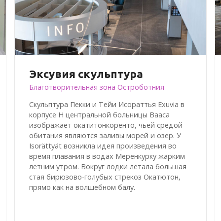
Эксувия скульптура
Благотворительная зона Остроботния
Скульптура Пекки и Тейи Исораттья Exuvia в
корпусе H центральной больницы Вааса
изображает окатитонкоренто, чьей средой
обитания являются заливы морей и озер. У
Isorättyät возникла идея произведения во
время плавания в водах Меренкурку жарким
летним утром. Вокруг лодки летала большая
стая бирюзово-голубых стрекоз Окатютон,
прямо как на волшебном балу.