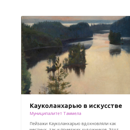
и
ю
Кауколанхарью в искусстве
Муниципалитет Таммела
Пейзажи Кауколанхарью вдохновляли как
местных, так и приезжих художников. Этот