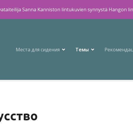
ataiteilija Sanna Kanniston lintukuvien synnystä Hangon li
Места для сидения
Темы
Рекоменда
усство