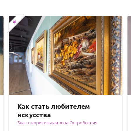
Как стать любителем
искусства
Благотворительная зона Остроботния