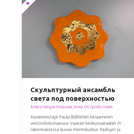
Скульптурный ансамбль
света под поверхностью
Благотворительная зона Остроботния
Kuvanveistäjä Paula Blåfieldin keraaminen
veistoskokonaisuus Vaasan keskussairaalan H-
rakennuksessa kuvaa merenkurkun fladojen ja