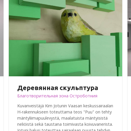
Деревянная скульптура
Благотворительная зона Остроботния
Kuvanveistäjä Kim Jotunin Vaasan keskussairaalan
H-rakennukseen toteuttama teos "Puu" on tehty
mäntyliimapuulevystä, maalatuista mäntyisistä
neliöistä sekä taustana toimivasta koivuvanerista.
Jotuni halusi toteuttaa sairaalaan puusta tehdyn