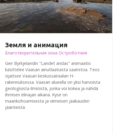
Земля и анимация
Благотворительная зона Остроботния
Geir Byrkjelandin "Landet andas" animaatio
käsittelee Vaasan ainutlaatuista saaristoa. Teos
sijaitsee Vaasan keskussairaalan H-
rakennuksessa. Vaasan alueella on yksi harvoista
geologisista ilmiöistä, jonka voi kokea ja nähdä
ihmisen elinajan aikana. Kyse on
maankohoamisesta ja viimeisen jääkauden
jäänteistä.