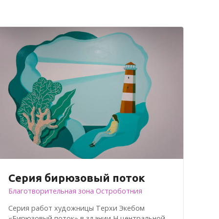
Серия бирюзовый поток
Благотворительная зона Остроботния
Серия работ художницы Терхи Экебом
«Бирюзовый поток» в здании H центральной