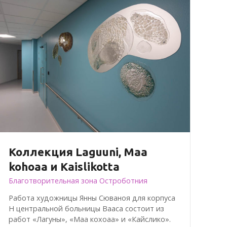
Коллекция Laguuni, Maa
kohoaa и Kaislikotta
Благотворительная зона Остроботния
Работа художницы Янны Сюваноя для корпуса
H центральной больницы Вааса состоит из
работ «Лагуны», «Маа кохоаа» и «Кайслико».