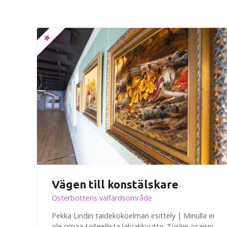
l
e
t
Vägen till konstälskare
Österbottens välfärdsområde
Pekka Lindin taidekokoelman esittely | Minulla ei
ole omaa taiteellista lahjakkuutta. Tuskin osaisin