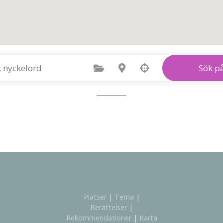
Välj kategori
Välj plats
Sök p
Platser
|
Tema
|
Berättelser
|
Rekommendationer
|
Karta