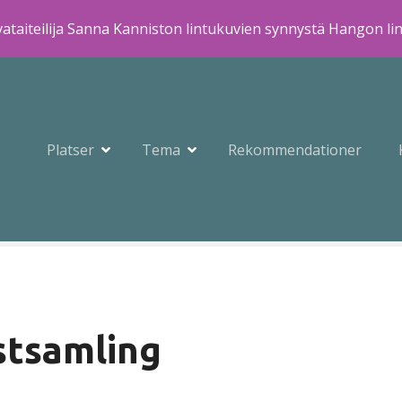
ataiteilija Sanna Kanniston lintukuvien synnystä Hangon li
Platser
Tema
Rekommendationer
stsamling