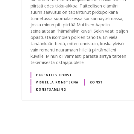
piirtää edes tikku-ukkoa. Taiteellisen elämäni
suurin saavutus on tapahtunut pikkupoikana
tunnetussa suomalaisessa kansannäytelmässä,
jossa minun piti piirtää Muttisen Aapelin
seinälautaan "hämähäkin kuva"! Sekin vaati paljon
opastusta isompien poikien taholta. En vielä
tänäänkään tiedä, miten onnistuin, koska yleisö
vain remahti nauramaan hiilellä piirtämälleni
kuvalle. Minun oli varmasti parasta siirtyä taiteen
tekemisestä ostajapuolelle.
OFFENTLIG KONST
VISUELLA KONSTERNA
KONST
KONSTSAMLING
I