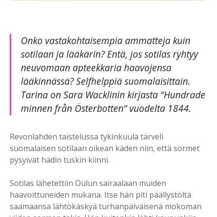
Onko vastakohtaisempia ammatteja kuin
sotilaan ja lääkärin? Entä, jos sotilas ryhtyy
neuvomaan apteekkaria haavojensa
lääkinnässä? Selfhelppiä suomalaisittain.
Tarina on Sara Wacklinin kirjasta “Hundrade
minnen från Österbotten” vuodelta 1844.
Revonlahden taistelussa tykinkuula tärveli
suomalaisen sotilaan oikean käden niin, että sormet
pysyivät hädin tuskin kiinni.
Sotilas lähetettiin Oulun sairaalaan muiden
haavoittuneiden mukana. Itse hän piti päällystöltä
saamaansa lähtökäskyä turhanpäiväisenä mokoman