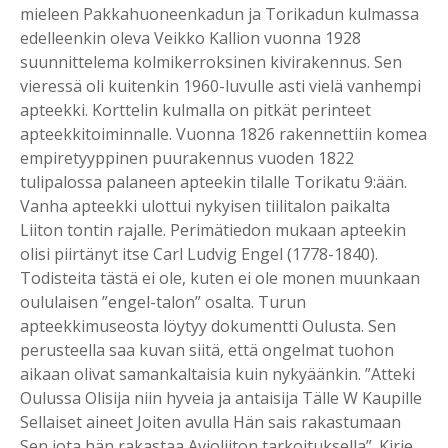
mieleen Pakkahuoneenkadun ja Torikadun kulmassa
edelleenkin oleva Veikko Kallion vuonna 1928
suunnittelema kolmikerroksinen kivirakennus. Sen
vieressä oli kuitenkin 1960-luvulle asti vielä vanhempi
apteekki. Korttelin kulmalla on pitkät perinteet
apteekkitoiminnalle. Vuonna 1826 rakennettiin komea
empiretyyppinen puurakennus vuoden 1822
tulipalossa palaneen apteekin tilalle Torikatu 9:ään.
Vanha apteekki ulottui nykyisen tiilitalon paikalta
Liiton tontin rajalle. Perimätiedon mukaan apteekin
olisi piirtänyt itse Carl Ludvig Engel (1778-1840).
Todisteita tästä ei ole, kuten ei ole monen muunkaan
oululaisen ”engel-talon” osalta. Turun
apteekkimuseosta löytyy dokumentti Oulusta. Sen
perusteella saa kuvan siitä, että ongelmat tuohon
aikaan olivat samankaltaisia kuin nykyäänkin. ”Atteki
Oulussa Olisija niin hyveia ja antaisija Tälle W Kaupille
Sellaiset aineet Joiten avulla Hän sais rakastumaan
Sen jota hän rakastaa Avioliiton tarkoituksella”. Kirje