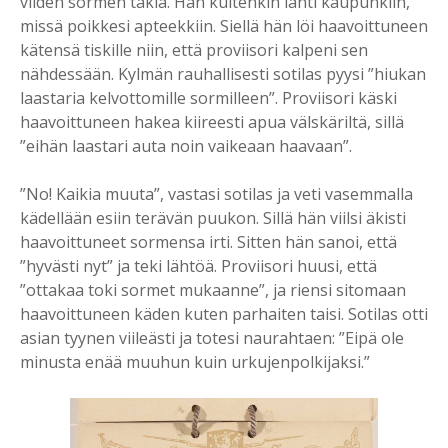
viiden sormen takia. Hän kuitenkin lähti kaupunkiin,
missä poikkesi apteekkiin. Siellä hän löi haavoittuneen
kätensä tiskille niin, että proviisori kalpeni sen
nähdessään. Kylmän rauhallisesti sotilas pyysi ”hiukan
laastaria kelvottomille sormilleen”. Proviisori käski
haavoittuneen hakea kiireesti apua välskäriltä, sillä
”eihän laastari auta noin vaikeaan haavaan”.
”No! Kaikia muuta”, vastasi sotilas ja veti vasemmalla
kädellään esiin terävän puukon. Sillä hän viilsi äkisti
haavoittuneet sormensa irti. Sitten hän sanoi, että
”hyvästi nyt” ja teki lähtöä. Proviisori huusi, että
”ottakaa toki sormet mukaanne”, ja riensi sitomaan
haavoittuneen käden kuten parhaiten taisi. Sotilas otti
asian tyynen viileästi ja totesi naurahtaen: ”Eipä ole
minusta enää muuhun kuin urkujenpolkijaksi.”