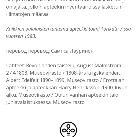
on ajalta, jolloin apteekin inventaarioissa laskettiin
iilimatojen määrää.
Kaikkien oululaisten tuntema apteekki toimi Torikatu 7:ssä
vuoteen 1983.
перевод перевод; Сампса Лауринен
Lähteet: Revonlahden taistelu, August Malmström
27.4.1808, Museovirasto / 1808-års krigskalender,
Albert Edelfelt 1890–1899, Museovirasto / Erottajan
apteekki ja apteekkari Harry Henriksson, 1900-luvun
alku, Museovirasto / Oulun vanhan apteekin talo
juhlavalaistuksessa. Museovirasto.