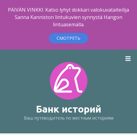
PÄIVÄN VINKKI: Katso lyhyt dokkari valokuvataiteilija
Sanna Kanniston lintukuvien synnystä Hangon
lintuasemalla.
СМОТРЕТЬ
п
е
р
е
й
т
и
к
Банк историй
с
Ваш путеводитель по местным историям
о
д
е