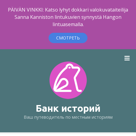
PÄIVÄN VINKKI: Katso lyhyt dokkari valokuvataiteilija
Sanna Kanniston lintukuvien synnystä Hangon
lintuasemalla.
СМОТРЕТЬ
п
е
р
е
й
т
и
к
Банк историй
с
Ваш путеводитель по местным историям
о
д
е