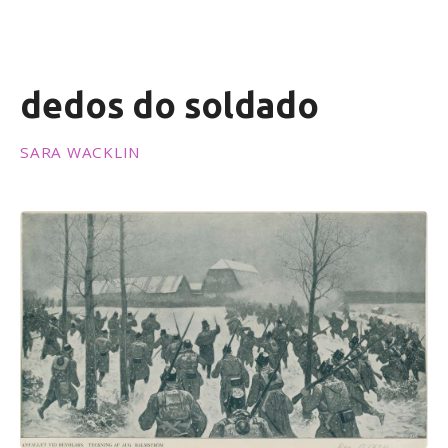
ú
d
o
dedos do soldado
SARA WACKLIN