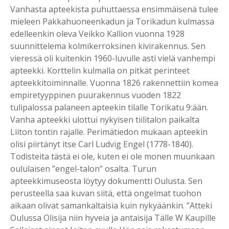
Vanhasta apteekista puhuttaessa ensimmäisenä tulee
mieleen Pakkahuoneenkadun ja Torikadun kulmassa
edelleenkin oleva Veikko Kallion vuonna 1928
suunnittelema kolmikerroksinen kivirakennus. Sen
vieressä oli kuitenkin 1960-luvulle asti vielä vanhempi
apteekki. Korttelin kulmalla on pitkät perinteet
apteekkitoiminnalle. Vuonna 1826 rakennettiin komea
empiretyyppinen puurakennus vuoden 1822
tulipalossa palaneen apteekin tilalle Torikatu 9:ään.
Vanha apteekki ulottui nykyisen tiilitalon paikalta
Liiton tontin rajalle. Perimätiedon mukaan apteekin
olisi piirtänyt itse Carl Ludvig Engel (1778-1840).
Todisteita tästä ei ole, kuten ei ole monen muunkaan
oululaisen ”engel-talon” osalta. Turun
apteekkimuseosta löytyy dokumentti Oulusta. Sen
perusteella saa kuvan siitä, että ongelmat tuohon
aikaan olivat samankaltaisia kuin nykyäänkin. ”Atteki
Oulussa Olisija niin hyveia ja antaisija Tälle W Kaupille