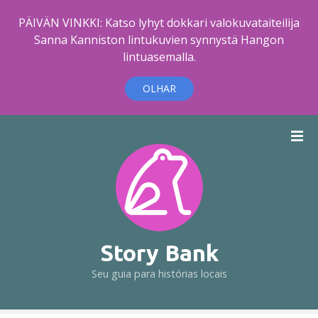
PÄIVÄN VINKKI: Katso lyhyt dokkari valokuvataiteilija
Sanna Kanniston lintukuvien synnystä Hangon
lintuasemalla.
OLHAR
I
r
p
a
r
a
o
c
Story Bank
o
Seu guia para histórias locais
n
t
e