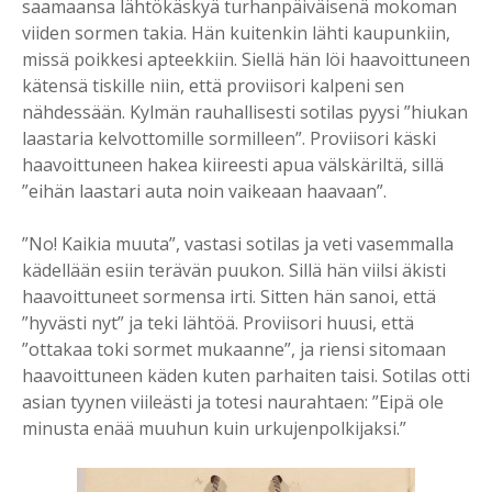
saamaansa lähtökäskyä turhanpäiväisenä mokoman
viiden sormen takia. Hän kuitenkin lähti kaupunkiin,
missä poikkesi apteekkiin. Siellä hän löi haavoittuneen
kätensä tiskille niin, että proviisori kalpeni sen
nähdessään. Kylmän rauhallisesti sotilas pyysi ”hiukan
laastaria kelvottomille sormilleen”. Proviisori käski
haavoittuneen hakea kiireesti apua välskäriltä, sillä
”eihän laastari auta noin vaikeaan haavaan”.
”No! Kaikia muuta”, vastasi sotilas ja veti vasemmalla
kädellään esiin terävän puukon. Sillä hän viilsi äkisti
haavoittuneet sormensa irti. Sitten hän sanoi, että
”hyvästi nyt” ja teki lähtöä. Proviisori huusi, että
”ottakaa toki sormet mukaanne”, ja riensi sitomaan
haavoittuneen käden kuten parhaiten taisi. Sotilas otti
asian tyynen viileästi ja totesi naurahtaen: ”Eipä ole
minusta enää muuhun kuin urkujenpolkijaksi.”