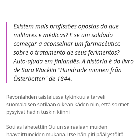
Existem mais profissões opostas do que
militares e médicas? E se um soldado
começar a aconselhar um farmacêutico
sobre o tratamento de seus ferimentos?
Auto-ajuda em finlandês. A história é do livro
de Sara Wacklin "Hundrade minnen från
Österbotten" de 1844.
Revonlahden taistelussa tykinkuula tärveli
suomalaisen sotilaan oikean käden niin, että sormet
pysyivät hädin tuskin kiinni.
Sotilas lähetettiin Oulun sairaalaan muiden
haavoittuneiden mukana. Itse hän piti päällystöltä