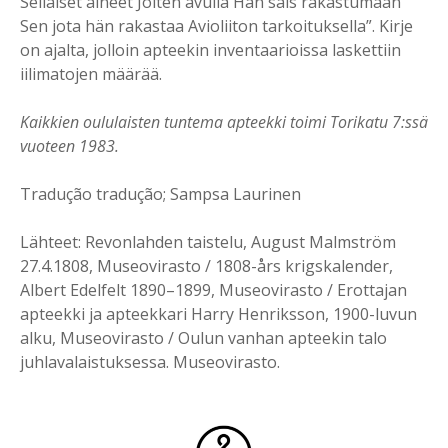
Sellaiset aineet Joiten avulla Hän sais rakastumaan
Sen jota hän rakastaa Avioliiton tarkoituksella”. Kirje
on ajalta, jolloin apteekin inventaarioissa laskettiin
iilimatojen määrää.
Kaikkien oululaisten tuntema apteekki toimi Torikatu 7:ssä
vuoteen 1983.
Tradução tradução; Sampsa Laurinen
Lähteet: Revonlahden taistelu, August Malmström
27.4.1808, Museovirasto / 1808-års krigskalender,
Albert Edelfelt 1890–1899, Museovirasto / Erottajan
apteekki ja apteekkari Harry Henriksson, 1900-luvun
alku, Museovirasto / Oulun vanhan apteekin talo
juhlavalaistuksessa. Museovirasto.