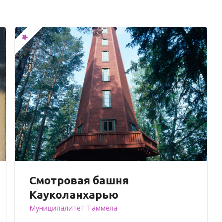
Смотровая башня
Кауколанхарью
Муниципалитет Таммела