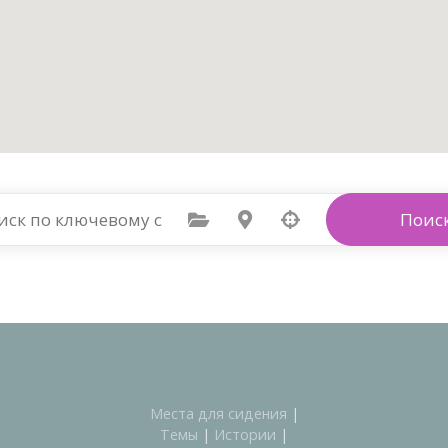
выбрать категорию
Выберите местоположение
Поис
Места для сидения
|
Темы
|
Истории
|