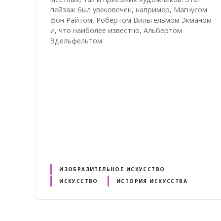
пейзаж был увековечен, например, Магнусом
фон Райтом, Робертом Вильгельмом Экманом
и, что наиболее известно, Альбертом
Эдельфельтом.
ИЗОБРАЗИТЕЛЬНОЕ ИСКУССТВО
ИСКУССТВО
ИСТОРИЯ ИСКУССТВА