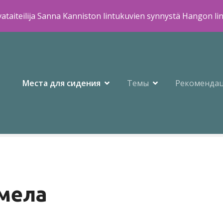
ataiteilija Sanna Kanniston lintukuvien synnystä Hangon li
Места для сидения
Темы
Рекоменда
мела