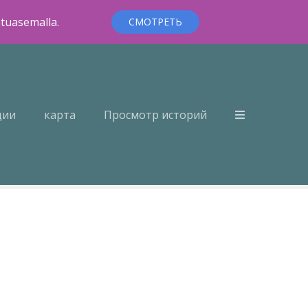
ntuasemalla.
СМОТРЕТЬ
ции
карта
Просмотр историй