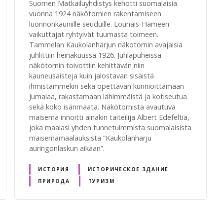
Suomen Matkailuyhdistys kehotti suomalaisia
vuonna 1924 näkötornien rakentamiseen
luonnonkauniille seuduille. Lounais-Hämeen
vaikuttajat ryhtyivät tuumasta toimeen.
Tammelan Kaukolanharjun näkötornin avajaisia
juhlittiin heinäkuussa 1926. Juhlapuheissa
näkötornin toivottiin kehittävän niin
kauneusaisteja kuin jalostavan sisäistä
ihmistämmekin sekä opettavan kunnioittamaan
Jumalaa, rakastamaan lähimmäistä ja kotiseutua
sekä koko isänmaata. Näkötornista avautuva
maisema innoitti ainakin taiteilija Albert Edefeltiä,
joka maalasi yhden tunnetuimmista suomalaisista
maisemamaalauksista “Kaukolanharju
auringonlaskun aikaan”.
ИСТОРИЯ
ИСТОРИЧЕСКОЕ ЗДАНИЕ
ПРИРОДА
ТУРИЗМ