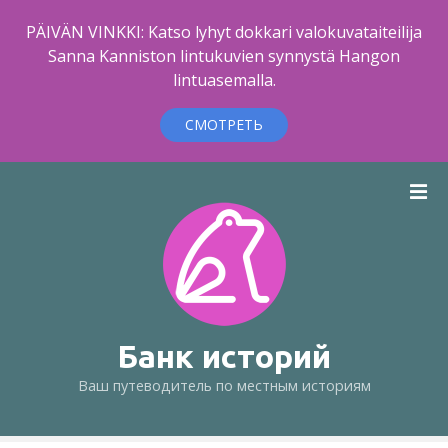
PÄIVÄN VINKKI: Katso lyhyt dokkari valokuvataiteilija
Sanna Kanniston lintukuvien synnystä Hangon
lintuasemalla.
СМОТРЕТЬ
п
е
р
е
й
т
и
к
Банк историй
с
Ваш путеводитель по местным историям
о
д
е