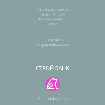
Места для сидения
|
Темы
|
Истории
|
Рекомендации
|
карта
Заявление о
конфиденциальност
и
СТРОЙ БАНК
© 2023 Ilkka Rautio