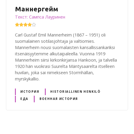
Маннергейм
Текст: Сампса Лауринен
Carl Gustaf Emil Mannerheim (1867 – 1951) oli
suomalainen sotilasjohtaja ja valtiomies.
Mannerheim nousi suomalaisten kansallissankariksi
itsenäisyytemme alkutaipaleella. Vuonna 1919
Mannerheim siirsi kirkonkirjansa Hankoon, ja talvella
1920 hän vuokrasi Suurelta Mäntysaarelta itselleen
huvilan, joka sai nimekseen Stormhällan,
myrskykallio.
ИСТОРИЯ
HISTORIALLINEN HENKILÖ
ЕДА
ВОЕННАЯ ИСТОРИЯ