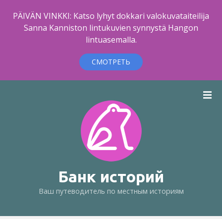
PÄIVÄN VINKKI: Katso lyhyt dokkari valokuvataiteilija
Sanna Kanniston lintukuvien synnystä Hangon
lintuasemalla.
СМОТРЕТЬ
п
е
р
е
й
т
и
к
Банк историй
с
Ваш путеводитель по местным историям
о
д
е