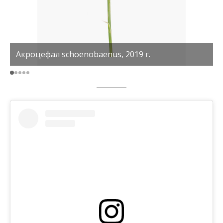
Акроцефал schoenobaenus, 2019 г.
Щ