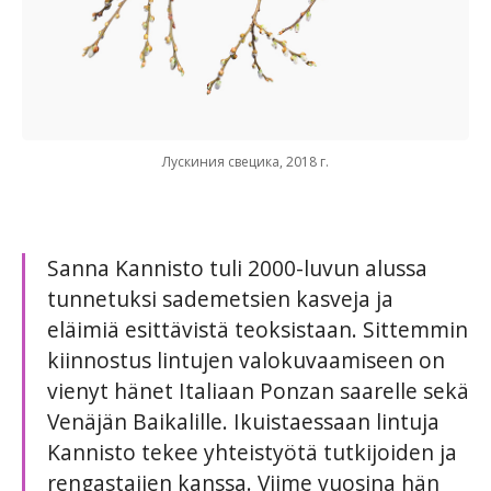
Лускиния свецика, 2018 г.
Sanna Kannisto tuli 2000-luvun alussa
tunnetuksi sademetsien kasveja ja
eläimiä esittävistä teoksistaan. Sittemmin
kiinnostus lintujen valokuvaamiseen on
vienyt hänet Italiaan Ponzan saarelle sekä
Venäjän Baikalille. Ikuistaessaan lintuja
Kannisto tekee yhteistyötä tutkijoiden ja
rengastajien kanssa. Viime vuosina hän