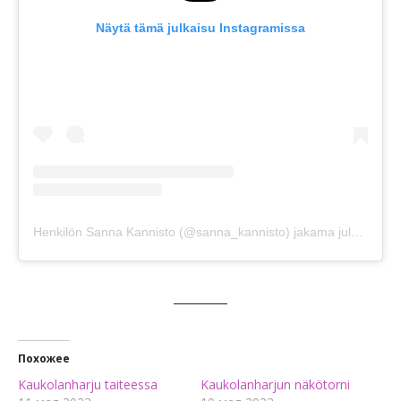
Näytä tämä julkaisu Instagramissa
Henkilön Sanna Kannisto (@sanna_kannisto) jakama julkaisu
Похожее
Kaukolanharju taiteessa
Kaukolanharjun näkötorni