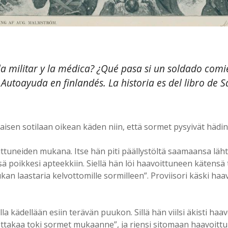
a militar y la médica? ¿Qué pasa si un soldado com
 Autoayuda en finlandés. La historia es del libro d
isen sotilaan oikean käden niin, että sormet pysyivät hädin 
oittuneiden mukana. Itse hän piti päällystöltä saamaansa l
 poikkesi apteekkiin. Siellä hän löi haavoittuneen kätensä tis
kan laastaria kelvottomille sormilleen”. Proviisori käski haav
la kädellään esiin terävän puukon. Sillä hän viilsi äkisti haa
ä ”ottakaa toki sormet mukaanne”, ja riensi sitomaan haavoittu