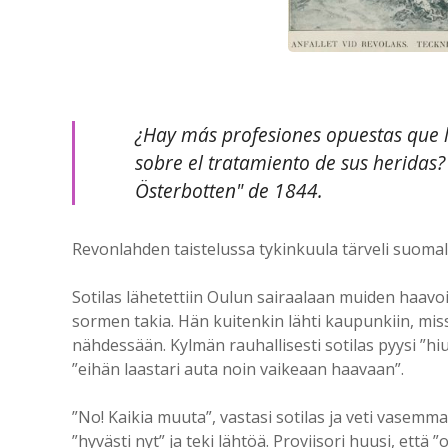
¿Hay más profesiones opuestas que l
sobre el tratamiento de sus heridas?
Österbotten" de 1844.
Revonlahden taistelussa tykinkuula tärveli suomala
Sotilas lähetettiin Oulun sairaalaan muiden haav
sormen takia. Hän kuitenkin lähti kaupunkiin, missä
nähdessään. Kylmän rauhallisesti sotilas pyysi ”hiu
”eihän laastari auta noin vaikeaan haavaan”.
”No! Kaikia muuta”, vastasi sotilas ja veti vasemmal
”hyvästi nyt” ja teki lähtöä. Proviisori huusi, ett