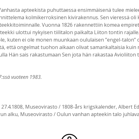
 Vanhasta apteekista puhuttaessa ensimmäisenä tulee mie
nittelema kolmikerroksinen kivirakennus. Sen vieressä oli k
 apteekkitoiminnalle. Vuonna 1826 rakennettiin komea empi
ekki ulottui nykyisen tiilitalon paikalta Liiton tontin rajall
i ole, kuten ei ole monen muunkaan oululaisen ”engel-talon”
ä, että ongelmat tuohon aikaan olivat samankaltaisia kuin ny
vulla Hän sais rakastumaan Sen jota hän rakastaa Avioliiton ta
 7:ssä vuoteen 1983.
27.4.1808, Museovirasto / 1808-års krigskalender, Albert Ed
vun alku, Museovirasto / Oulun vanhan apteekin talo juhlav