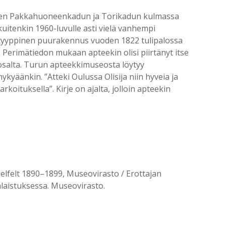
leen Pakkahuoneenkadun ja Torikadun kulmassa
uitenkin 1960-luvulle asti vielä vanhempi
retyyppinen puurakennus vuoden 1822 tulipalossa
e. Perimätiedon mukaan apteekin olisi piirtänyt itse
 osalta. Turun apteekkimuseosta löytyy
kyäänkin. ”Atteki Oulussa Olisija niin hyveia ja
rkoituksella”. Kirje on ajalta, jolloin apteekin
elfelt 1890–1899, Museovirasto / Erottajan
alaistuksessa. Museovirasto.