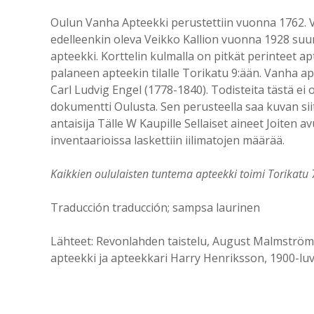
Oulun Vanha Apteekki perustettiin vuonna 1762.
edelleenkin oleva Veikko Kallion vuonna 1928 suun
apteekki. Korttelin kulmalla on pitkät perinteet
palaneen apteekin tilalle Torikatu 9:ään. Vanha apte
Carl Ludvig Engel (1778-1840). Todisteita tästä e
dokumentti Oulusta. Sen perusteella saa kuvan siit
antaisija Tälle W Kaupille Sellaiset aineet Joiten a
inventaarioissa laskettiin iilimatojen määrää.
Kaikkien oululaisten tuntema apteekki toimi Torikatu
Traducción traducción; sampsa laurinen
Lähteet: Revonlahden taistelu, August Malmström 
apteekki ja apteekkari Harry Henriksson, 1900-lu