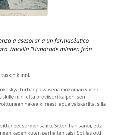
ienza a asesorar a un farmacéutico
e Sara Wacklin "Hundrade minnen från
tuskin kiinni.
ähtökäskyä turhanpäiväisenä mokoman viiden
kille niin, että proviisori kalpeni sen
oittuneen hakea kiireesti apua välskäriltä, sillä
voittuneet sormensa irti. Sitten hän sanoi, että
neen käden kuten parhaiten taisi. Sotilas otti