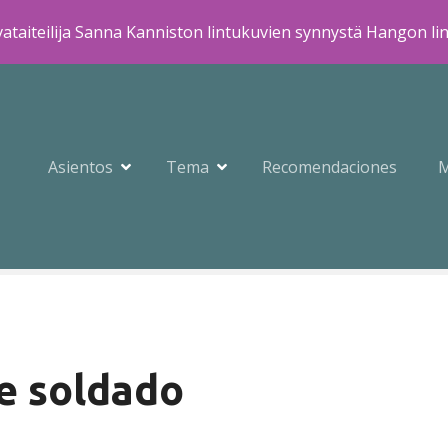
ataiteilija Sanna Kanniston lintukuvien synnystä Hangon li
Asientos
Tema
Recomendaciones
e soldado