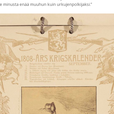
 ole minusta enää muuhun kuin urkujenpolkijaksi.”