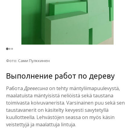
Фото: Сами Пулккинен
Выполнение работ по дереву
Работа
Древесина
on tehty mäntyliimapuulevystä,
maalatuista mäntyisistä neliöistä sekä taustana
toimivasta koivuvanerista. Varsinainen puu sekä sen
taustavanerit on käsitelty kevyesti savytetyllä
kuullotteella. Lehvästöjen seassa on myös käsin
veistettyjä ja maalattuja lintuja.