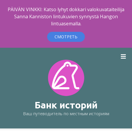
PÄIVÄN VINKKI: Katso lyhyt dokkari valokuvataiteilija
Sanna Kanniston lintukuvien synnystä Hangon
lintuasemalla.
СМОТРЕТЬ
п
е
р
е
й
т
и
к
Банк историй
с
Ваш путеводитель по местным историям
о
д
е