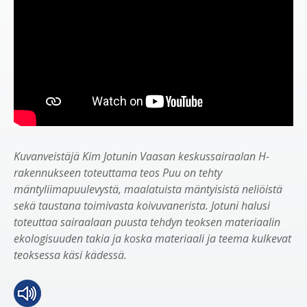
Kuvanveistäjä Kim Jotunin Vaasan keskussairaalan H-
rakennukseen toteuttama teos Puu on tehty
mäntyliimapuulevystä, maalatuista mäntyisistä neliöistä
sekä taustana toimivasta koivuvanerista. Jotuni halusi
toteuttaa sairaalaan puusta tehdyn teoksen materiaalin
ekologisuuden takia ja koska materiaali ja teema kulkevat
teoksessa käsi kädessä.