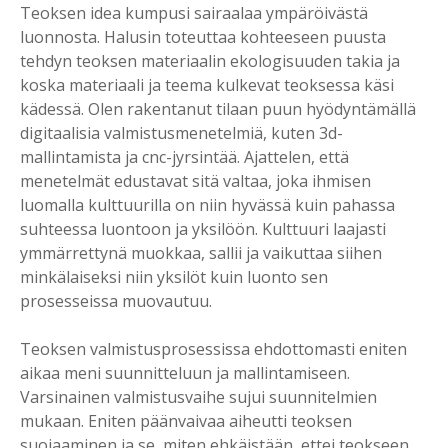
Teoksen idea kumpusi sairaalaa ympäröivästä
luonnosta. Halusin toteuttaa kohteeseen puusta
tehdyn teoksen materiaalin ekologisuuden takia ja
koska materiaali ja teema kulkevat teoksessa käsi
kädessä. Olen rakentanut tilaan puun hyödyntämällä
digitaalisia valmistusmenetelmiä, kuten 3d-
mallintamista ja cnc-jyrsintää. Ajattelen, että
menetelmät edustavat sitä valtaa, joka ihmisen
luomalla kulttuurilla on niin hyvässä kuin pahassa
suhteessa luontoon ja yksilöön. Kulttuuri laajasti
ymmärrettynä muokkaa, sallii ja vaikuttaa siihen
minkälaiseksi niin yksilöt kuin luonto sen
prosesseissa muovautuu.
Teoksen valmistusprosessissa ehdottomasti eniten
aikaa meni suunnitteluun ja mallintamiseen.
Varsinainen valmistusvaihe sujui suunnitelmien
mukaan. Eniten päänvaivaa aiheutti teoksen
suojaaminen ja se, miten ehkäistään, ettei teokseen