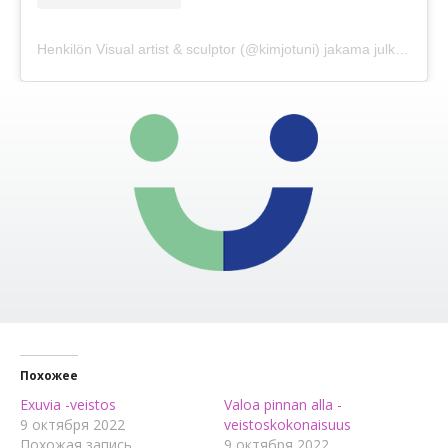
Henkilön Visual artist & sculptor (@kimjotuni) jakama julkaisu
Похожее
Exuvia -veistos
Valoa pinnan alla -
9 октября 2022
veistoskokonaisuus
Похожая запись
9 октября 2022