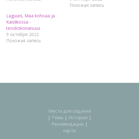
Похожая запись
Laguuni, Maa kohoaa ja
Kaislikossa -
teoskokonaisuus
9 октября 2022
Похожая запись
Места для сидения
|
Темы
|
Истории
|
Рекомендации
|
карта