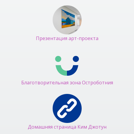
Презентация арт-проекта
Благотворительная зона Остроботния
Домашняя страница Ким Джотун