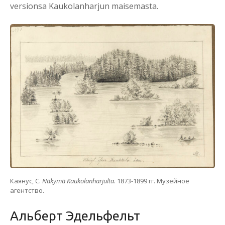
versionsa Kaukolanharjun maisemasta.
Каянус, С.
Näkymä Kaukolanharjulta
. 1873-1899 гг. Музейное
агентство.
Альберт Эдельфельт