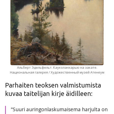
Альберт Эдельфельт. Кауколанхарью на закате.
Национальная галерея / Художественный музей Атенеум
Parhaiten teoksen valmistumista
kuvaa taitelijan kirje äidilleen:
”Suuri auringonlaskumaisema harjulta on