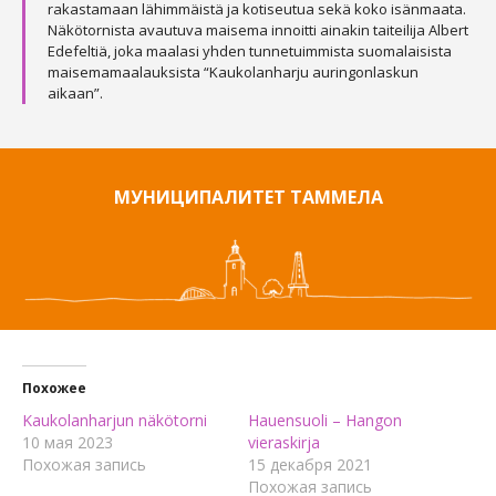
rakastamaan lähimmäistä ja kotiseutua sekä koko isänmaata.
Näkötornista avautuva maisema innoitti ainakin taiteilija Albert
Edefeltiä, joka maalasi yhden tunnetuimmista suomalaisista
maisemamaalauksista “Kaukolanharju auringonlaskun
aikaan”.
МУНИЦИПАЛИТЕТ ТАММЕЛА
Похожее
Kaukolanharjun näkötorni
Hauensuoli – Hangon
10 мая 2023
vieraskirja
Похожая запись
15 декабря 2021
Похожая запись