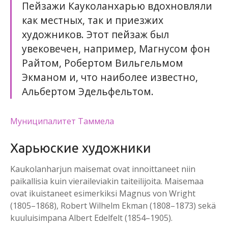
Пейзажи Кауколанхарью вдохновляли
как местных, так и приезжих
художников. Этот пейзаж был
увековечен, например, Магнусом фон
Райтом, Робертом Вильгельмом
Экманом и, что наиболее известно,
Альбертом Эдельфельтом.
Муниципалитет Таммела
Харьюские художники
Kaukolanharjun maisemat ovat innoittaneet niin
paikallisia kuin vieraileviakin taiteilijoita. Maisemaa
ovat ikuistaneet esimerkiksi Magnus von Wright
(1805–1868), Robert Wilhelm Ekman (1808–1873) sekä
kuuluisimpana Albert Edelfelt (1854–1905).