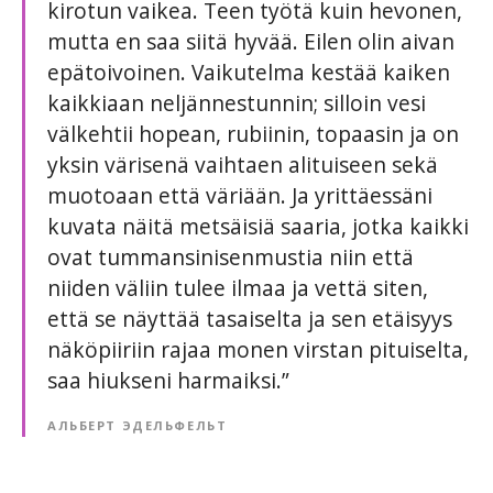
kirotun vaikea. Teen työtä kuin hevonen,
mutta en saa siitä hyvää. Eilen olin aivan
epätoivoinen. Vaikutelma kestää kaiken
kaikkiaan neljännestunnin; silloin vesi
välkehtii hopean, rubiinin, topaasin ja on
yksin värisenä vaihtaen alituiseen sekä
muotoaan että väriään. Ja yrittäessäni
kuvata näitä metsäisiä saaria, jotka kaikki
ovat tummansinisenmustia niin että
niiden väliin tulee ilmaa ja vettä siten,
että se näyttää tasaiselta ja sen etäisyys
näköpiiriin rajaa monen virstan pituiselta,
saa hiukseni harmaiksi.”
АЛЬБЕРТ ЭДЕЛЬФЕЛЬТ