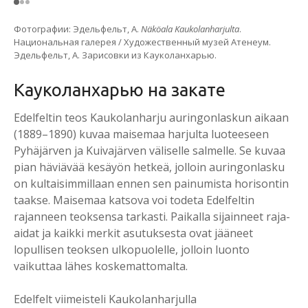
Фотографии: Эдельфельт, А.
Näköala Kaukolanharjulta
.
Национальная галерея / Художественный музей Атенеум.
Эдельфельт, А. Зарисовки из Кауколанхарью.
Кауколанхарью на закате
Edelfeltin teos Kaukolanharju auringonlaskun aikaan
(1889–1890) kuvaa maisemaa harjulta luoteeseen
Pyhäjärven ja Kuivajärven väliselle salmelle. Se kuvaa
pian häviävää kesäyön hetkeä, jolloin auringonlasku
on kultaisimmillaan ennen sen painumista horisontin
taakse. Maisemaa katsova voi todeta Edelfeltin
rajanneen teoksensa tarkasti. Paikalla sijainneet raja-
aidat ja kaikki merkit asutuksesta ovat jääneet
lopullisen teoksen ulkopuolelle, jolloin luonto
vaikuttaa lähes koskemattomalta.
Edelfelt viimeisteli Kaukolanharjulla