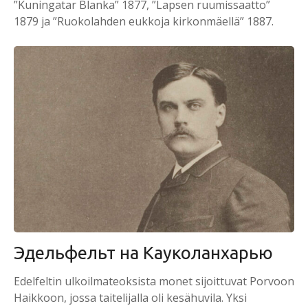
”Kuningatar Blanka” 1877, ”Lapsen ruumissaatto”
1879 ja ”Ruokolahden eukkoja kirkonmäellä” 1887.
Эдельфельт на Кауколанхарью
Edelfeltin ulkoilmateoksista monet sijoittuvat Porvoon
Haikkoon, jossa taitelijalla oli kesähuvila. Yksi