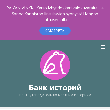
PÄIVÄN VINKKI: Katso lyhyt dokkari valokuvataiteilija
Sanna Kanniston lintukuvien synnystä Hangon
lintuasemalla.
СМОТРЕТЬ
п
е
р
е
й
т
и
к
Банк историй
с
Ваш путеводитель по местным историям
о
д
е