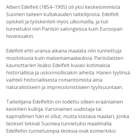
Albert Edelfelt (1854–1905) oli yksi keskeisimmistä
Suomen taiteen kultakauden taiteilijoista. Edelfelt
opiskeli ja työskenteli myös ulkomailla, ja tuli
tunnetuksi niin Pariisin salongeissa kuin Euroopan
hoveissakin.
Edelfelt ehti uransa aikana maalata niin tunnettuja
muotokuvia kuin maisemamaalauksia. Pariisilaisten
kaunottarien lisäksi Edelfelt kuvasi kotimaisia
historiallisia ja uskonnollisiakin aiheita. Hänen tyylinsä
vaihteli historiallisesta romantismista aina
naturalistiseen ja impressionistiseen tyylisuuntaan.
Taiteilijana Edelfeltin on todettu olleen eräänlainen
keskitien kulkija. Varsinainen uudistaja tai
kapinallinen hän ei ollut, mutta loistava maalari, jonka
teokset tekivät Suomea tunnetuksi maailmalla.
Edelfeltin tunnetuimpia teoksia ovat esimerkiksi