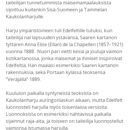
taiteilijan tunnetuimmista maisemamaalauksista
sijoittuu kuitenkin Sisä-Suomeen ja Tammelan
Kaukolanharjulle.
Harju ympäristöineen tuli Edelfeltille tutuksi, kun
taiteilija nai lapsuuden ystävänsä, Saaren kartanon
tyttären Anna Elise (Ellan) de la Chapellen (1857–1921)
vuonna 1888. Nuori pari vietti kesiä ja jouluja vaimon
kotikartanossa, jonka maisemat ja ihmiset inspiroivat
Edelfeltiä. Hän maalasi esimerkiksi Saaren kartanon
rakennuksia, sekä Portaan kylässä teoksensa
”Veräjällä” 1889.
Kuuluisin paikalla syntyneistä teoksista on
Kaukolanharju auringonlaskun aikaan, mutta Edelfelt
luonnosteli harjulla myös toisenlaisia versioita.
Luonnoksista on esimerkiksi nähtävissä paikalla
sijainnut raja-aita, ja toiseen on taiteilija luonnostellut
vaimonsa istumassa harjulla.