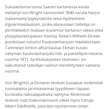
Sukulaistensa luona Saaren kartanossa kesää
viettänyt von Wright luonnosteli 1840-luvulla harjun
maisemasta lyijykynätöitä sekä myöhemmin
öljyvärimaalauksen, jonka alareunaan taiteilija on
perimätiedon mukaan kuvannut kartanon väkeä sekä
ylioppilaslakkipäisen itsensä. Robert Wilhelm Ekman
puolestaan tutustui Kaukolanharjuun maalatessaan
Tammelan kirkon alttaritaulua. Ekman kuvasi
näkymän Kaukolanharjulta hiili- ja pastellipiirroksena
vuonna 1871. Synkkäsävyiseen teokseen on
vaikuttanut taiteilijan vaimon menehtyneen samana
vuonna.
Von Wrightin ja Ekmanin teokset kuvaavat molemmat
suomalaista järvimaisemaa tyypilliseen tapaan
korkealta näköalapaikalta nähtynä. Molemmat
teokset ovat todennäköisesti olleet myös tuttuja
Albert Edelfeltille, joka teki myöhemmin oman