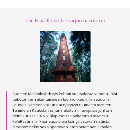
Lue lisää: Kaukolanharjun näkötorni
Suomen Matkailuyhdistys kehotti suomalaisia vuonna 1924
näkötornien rakentamiseen luonnonkauniille seuduille.
Lounais-Hämeen vaikuttajat ryhtyivät tuumasta toimeen.
Tammelan Kaukolanharjun näkötornin avajaisia juhlittiin
heinäkuussa 1926. Juhlapuheissa näkötornin toivottiin
kehittävän niin kauneusaisteja kuin jalostavan sisäistä
ihmistämmekin sekä opettavan kunnioittamaan Jumalaa,