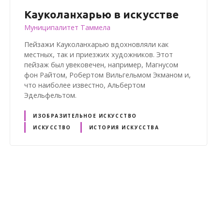
Кауколанхарью в искусстве
Муниципалитет Таммела
Пейзажи Кауколанхарью вдохновляли как
местных, так и приезжих художников. Этот
пейзаж был увековечен, например, Магнусом
фон Райтом, Робертом Вильгельмом Экманом и,
что наиболее известно, Альбертом
Эдельфельтом.
ИЗОБРАЗИТЕЛЬНОЕ ИСКУССТВО
ИСКУССТВО
ИСТОРИЯ ИСКУССТВА
V
i