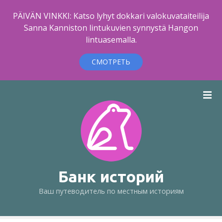
PÄIVÄN VINKKI: Katso lyhyt dokkari valokuvataiteilija
Sanna Kanniston lintukuvien synnystä Hangon
lintuasemalla.
СМОТРЕТЬ
п
е
р
е
й
т
и
к
Банк историй
с
Ваш путеводитель по местным историям
о
д
е