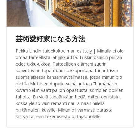
芸術愛好家になる方法
Pekka Lindin taidekokoelman esittely | Minulla ei ole
omaa taiteellista lahjakkuutta. Tuskin osaisin piirtää
edes tikku-ukkoa. Taiteellisen elämäni suurin
saavutus on tapahtunut pikkupoikana tunnetussa
suomalaisessa kansannäytelmässä, jossa minun piti
piirtää Muttisen Aapelin seinälautaan "hämähäkin
kuva"! Sekin vaati paljon opastusta isompien poikien
taholta. En vielä tänäänkään tiedä, miten onnistuin,
koska yleisö vain remahti nauramaan hiilellä
piirtämälleni kuvalle. Minun oli varmasti parasta
siirtyä taiteen tekemisestä ostajapuolelle.