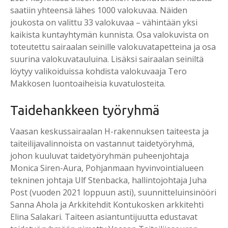
saatiin yhteensä lähes 1000 valokuvaa. Näiden
joukosta on valittu 33 valokuvaa – vähintään yksi
kaikista kuntayhtymän kunnista. Osa valokuvista on
toteutettu sairaalan seinille valokuvatapetteina ja osa
suurina valokuvatauluina. Lisäksi sairaalan seiniltä
löytyy valikoiduissa kohdista valokuvaaja Tero
Makkosen luontoaiheisia kuvatulosteita.
Taidehankkeen työryhmä
Vaasan keskussairaalan H-rakennuksen taiteesta ja
taiteilijavalinnoista on vastannut taidetyöryhmä,
johon kuuluvat taidetyöryhmän puheenjohtaja
Monica Siren-Aura, Pohjanmaan hyvinvointialueen
tekninen johtaja Ulf Stenbacka, hallintojohtaja Juha
Post (vuoden 2021 loppuun asti), suunnitteluinsinööri
Sanna Ahola ja Arkkitehdit Kontukosken arkkitehti
Elina Salakari. Taiteen asiantuntijuutta edustavat