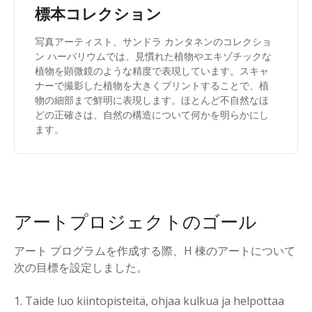
標本コレクション
写真アーティスト、サンドラ カンタネンのコレクショ
ン ハーバリウムでは、見慣れた植物やエキゾチックな
植物を顕微鏡のような精度で表現しています。スキャ
ナーで撮影した植物を大きくプリントすることで、植
物の細部まで鮮明に表現します。ほとんど不自然なほ
どの正確さは、自然の構造について何かを明らかにし
ます。
アートプロジェクトのゴール
アート プログラムを作成する際、H 棟のアートについて
次の目標を設定しました。
1. Taide luo kiintopisteitä, ohjaa kulkua ja helpottaa