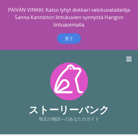
PÄIVÄN VINKKI: Katso lyhyt dokkari valokuvataiteilija
Sanna Kanniston lintukuvien synnystä Hangon
lintuasemalla.
見て
コ
ン
テ
ン
ツ
に
ス
キ
ストーリーバンク
ッ
地元の物語へのあなたのガイド
プ