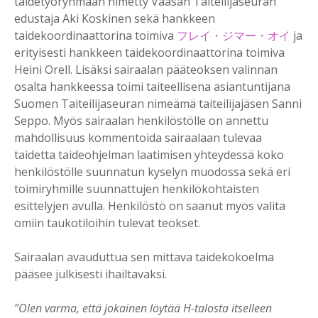
taidetyöryhmään nimetty Vaasan Taiteilijaseuran
edustaja Aki Koskinen sekä hankkeen
taidekoordinaattorina toimiva
フレイ・ジマー・オイ
ja
erityisesti hankkeen taidekoordinaattorina toimiva
Heini Orell. Lisäksi sairaalan pääteoksen valinnan
osalta hankkeessa toimi taiteellisena asiantuntijana
Suomen Taiteilijaseuran nimeämä taiteilijajäsen Sanni
Seppo. Myös sairaalan henkilöstölle on annettu
mahdollisuus kommentoida sairaalaan tulevaa
taidetta taideohjelman laatimisen yhteydessä koko
henkilöstölle suunnatun kyselyn muodossa sekä eri
toimiryhmille suunnattujen henkilökohtaisten
esittelyjen avulla. Henkilöstö on saanut myös valita
omiin taukotiloihin tulevat teokset.
Sairaalan avauduttua sen mittava taidekokoelma
pääsee julkisesti ihailtavaksi.
”Olen varma, että jokainen löytää H-talosta itselleen