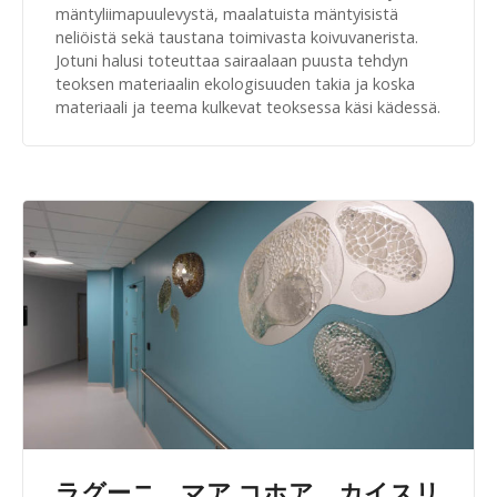
mäntyliimapuulevystä, maalatuista mäntyisistä
neliöistä sekä taustana toimivasta koivuvanerista.
Jotuni halusi toteuttaa sairaalaan puusta tehdyn
teoksen materiaalin ekologisuuden takia ja koska
materiaali ja teema kulkevat teoksessa käsi kädessä.
ラグーニ、マア コホア、カイスリ