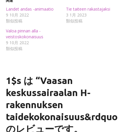
関連
Landet andas -animaatio
Tie taiteen rakastajaksi
9 10月 2022
3 1月 2023
類似投稿
類似投稿
Valoa pinnan alla -
veistoskokonaisuus
9 10月 2022
類似投稿
1$s は “
Vaasan
keskussairaalan H-
rakennuksen
taidekokonaisuus
&rdquo
のレビューです。