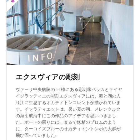
エクスヴィアの彫刻
ヴァーサ中央病院の H 棟にある彫刻家ペッカとテイヤ
イソラッティエの彫刻エクスヴィアには、海と湖の入
り江に生息するオカティトンコレントが描かれていま
す。イソラティエットは、暑い夏の朝、メレンクルク
の海を航海中にこの作品のアイデアを思いつきまし
た。ボートの周りには、まるで妖精のプロムのよう
に、ターコイズブルーのオカティトントンボの大群が
飛び回っていました。