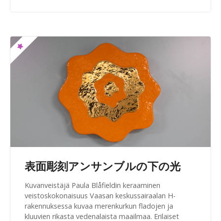
表面彫刻アンサンブルの下の光
Kuvanveistäjä Paula Blåfieldin keraaminen
veistoskokonaisuus Vaasan keskussairaalan H-
rakennuksessa kuvaa merenkurkun fladojen ja
kluuvien rikasta vedenalaista maailmaa. Erilaiset