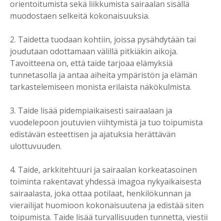
orientoitumista sekä liikkumista sairaalan sisällä
muodostaen selkeitä kokonaisuuksia.
2. Taidetta tuodaan kohtiin, joissa pysähdytään tai
joudutaan odottamaan välillä pitkiäkin aikoja.
Tavoitteena on, että taide tarjoaa elämyksiä
tunnetasolla ja antaa aiheita ympäristön ja elämän
tarkastelemiseen monista erilaista näkökulmista.
3. Taide lisää pidempiaikaisesti sairaalaan ja
vuodelepoon joutuvien viihtymistä ja tuo toipumista
edistävän esteettisen ja ajatuksia herättävän
ulottuvuuden.
4. Taide, arkkitehtuuri ja sairaalan korkeatasoinen
toiminta rakentavat yhdessä imagoa nykyaikaisesta
sairaalasta, joka ottaa potilaat, henkilökunnan ja
vierailijat huomioon kokonaisuutena ja edistää siten
toipumista. Taide lisää turvallisuuden tunnetta, viestii