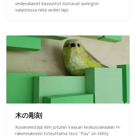
vedenalaiset kasvustot loistavat auringon
valaistessa niitä veden läpi.
木の彫刻
Kuvanveistäjä Kim Jotunin Vaasan keskussairaalan H-
rakennukseen toteuttama teos "Puu" on tehty