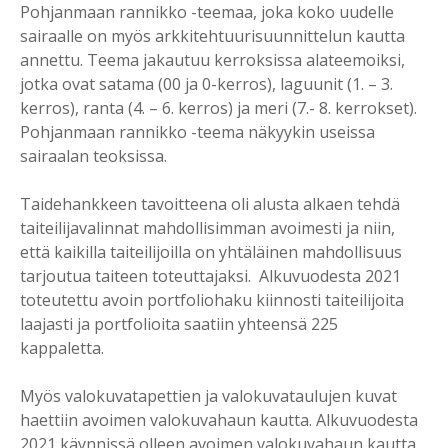
Pohjanmaan rannikko -teemaa, joka koko uudelle
sairaalle on myös arkkitehtuurisuunnittelun kautta
annettu. Teema jakautuu kerroksissa alateemoiksi,
jotka ovat satama (00 ja 0-kerros), laguunit (1. – 3.
kerros), ranta (4. – 6. kerros) ja meri (7.- 8. kerrokset).
Pohjanmaan rannikko -teema näkyykin useissa
sairaalan teoksissa.
Taidehankkeen tavoitteena oli alusta alkaen tehdä
taiteilijavalinnat mahdollisimman avoimesti ja niin,
että kaikilla taiteilijoilla on yhtäläinen mahdollisuus
tarjoutua taiteen toteuttajaksi. Alkuvuodesta 2021
toteutettu avoin portfoliohaku kiinnosti taiteilijoita
laajasti ja portfolioita saatiin yhteensä 225
kappaletta.
Myös valokuvatapettien ja valokuvataulujen kuvat
haettiin avoimen valokuvahaun kautta. Alkuvuodesta
2021 käynnissä olleen avoimen valokuvahaun kautta