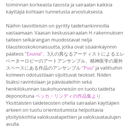
toiminnan korkeasta tasosta ja sairaalan kaikkia
käyttäjiä kohtaan tunnetusta arvostuksesta.
Näihin tavoitteisiin on pyritty taidehankinnoilla
vastaamaan. Vaasan keskussairaalan H-rakennuksen
taiteen selkärangan muodostavat neljä
tilausteoskokonaisuutta, jotka ovat sisäänkäynnin
pääteos
”Exuvia”
、3人の異なるアーティストによるエレ
ベーターロビーのアートアンサンブル、精神医学の屋外
スペースにある作品のアンサンブル
”Puu”
ja valittuihin
kolmeen odotustilaan sijoittuvat teokset. Niiden
lisäksi ravintolaan ja päiväsaleihin sekä
henkilökunnan taukohuoneisiin on tuotu taidetta
deponoituna
ペッカ・リンディの作品集より
.
Yksittäisten taideteosten ohella sairaalan käyttäjien
arkeen on tuotu orientoitumista helpottavia
yksityiskohtia valokuvatapettien ja valokuvataulujen
avulla.