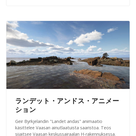
ランデット・アンドス・アニメー
ション
Geir Byrkjelandin "Landet andas" animaatio
käsittelee Vaasan ainutlaatuista saaristoa. Teos
sijaitsee Vaasan keskussairaalan H-rakennuksessa.