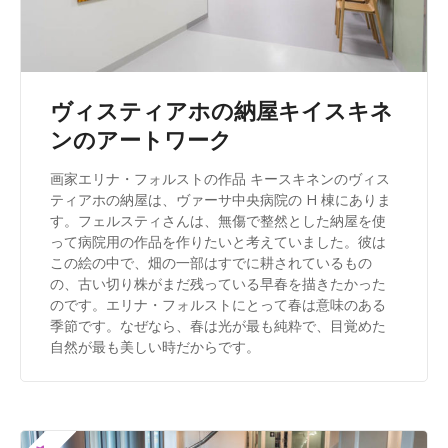
ヴィスティアホの納屋キイスキネ
ンのアートワーク
画家エリナ・フォルストの作品 キースキネンのヴィス
ティアホの納屋は、ヴァーサ中央病院の H 棟にありま
す。フェルスティさんは、無傷で整然とした納屋を使
って病院用の作品を作りたいと考えていました。彼は
この絵の中で、畑の一部はすでに耕されているもの
の、古い切り株がまだ残っている早春を描きたかった
のです。エリナ・フォルストにとって春は意味のある
季節です。なぜなら、春は光が最も純粋で、目覚めた
自然が最も美しい時だからです。