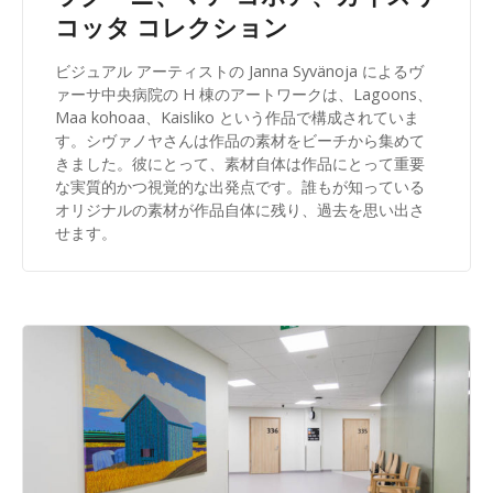
コッタ コレクション
ビジュアル アーティストの Janna Syvänoja によるヴ
ァーサ中央病院の H 棟のアートワークは、Lagoons、
Maa kohoaa、Kaisliko という作品で構成されていま
す。シヴァノヤさんは作品の素材をビーチから集めて
きました。彼にとって、素材自体は作品にとって重要
な実質的かつ視覚的な出発点です。誰もが知っている
オリジナルの素材が作品自体に残り、過去を思い出さ
せます。