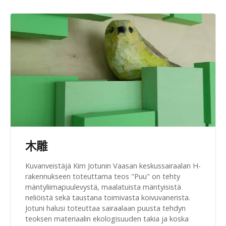
木雕
Kuvanveistäjä Kim Jotunin Vaasan keskussairaalan H-
rakennukseen toteuttama teos "Puu" on tehty
mäntyliimapuulevystä, maalatuista mäntyisistä
neliöistä sekä taustana toimivasta koivuvanerista.
Jotuni halusi toteuttaa sairaalaan puusta tehdyn
teoksen materiaalin ekologisuuden takia ja koska