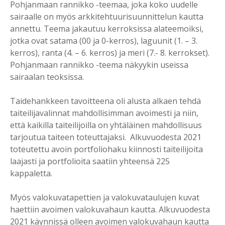
Pohjanmaan rannikko -teemaa, joka koko uudelle
sairaalle on myös arkkitehtuurisuunnittelun kautta
annettu. Teema jakautuu kerroksissa alateemoiksi,
jotka ovat satama (00 ja 0-kerros), laguunit (1. – 3.
kerros), ranta (4. – 6. kerros) ja meri (7.- 8. kerrokset).
Pohjanmaan rannikko -teema näkyykin useissa
sairaalan teoksissa.
Taidehankkeen tavoitteena oli alusta alkaen tehdä
taiteilijavalinnat mahdollisimman avoimesti ja niin,
että kaikilla taiteilijoilla on yhtäläinen mahdollisuus
tarjoutua taiteen toteuttajaksi. Alkuvuodesta 2021
toteutettu avoin portfoliohaku kiinnosti taiteilijoita
laajasti ja portfolioita saatiin yhteensä 225
kappaletta.
Myös valokuvatapettien ja valokuvataulujen kuvat
haettiin avoimen valokuvahaun kautta. Alkuvuodesta
2021 käynnissä olleen avoimen valokuvahaun kautta