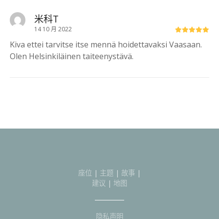
米科T
14 10 月 2022
Kiva ettei tarvitse itse mennä hoidettavaksi Vaasaan.
Olen Helsinkiläinen taiteenystävä.
座位
|
主题
|
故事
|
建议
|
地图
隐私声明