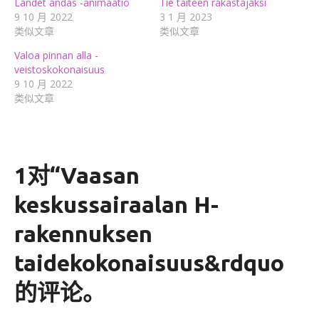
Landet andas -animaatio
Tie taiteen rakastajaksi
9 10 月 2022
3 1 月 2023
类似文章
类似文章
Valoa pinnan alla -
veistoskokonaisuus
9 10 月 2022
类似文章
1对“
Vaasan
keskussairaalan H-
rakennuksen
taidekokonaisuus
&rdquo
的评论。