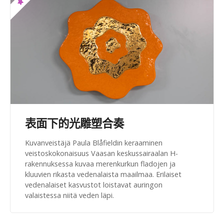
表面下的光雕塑合奏
Kuvanveistäjä Paula Blåfieldin keraaminen
veistoskokonaisuus Vaasan keskussairaalan H-
rakennuksessa kuvaa merenkurkun fladojen ja
kluuvien rikasta vedenalaista maailmaa. Erilaiset
vedenalaiset kasvustot loistavat auringon
valaistessa niitä veden läpi.