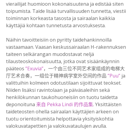
vierailijat huomioon kokonaisuutena ja edistää siten
toipumista. Taide lisää turvallisuuden tunnetta, viestii
toiminnan korkeasta tasosta ja sairaalan kaikkia
käyttäjiä kohtaan tunnetusta arvostuksesta.
Näihin tavoitteisiin on pyritty taidehankinnoilla
vastaamaan. Vaasan keskussairaalan H-rakennuksen
taiteen selkärangan muodostavat neljä
tilausteoskokonaisuutta, jotka ovat sisäänkäynnin
pääteos
”Exuvia”
，一个由三位不同艺术家组成的电梯大
厅艺术合奏，一组位于精神病学室外空间的作品
”Puu”
ja
valittuihin kolmeen odotustilaan sijoittuvat teokset.
Niiden lisäksi ravintolaan ja päiväsaleihin sekä
henkilökunnan taukohuoneisiin on tuotu taidetta
deponoituna
来自 Pekka Lindi 的作品集
. Yksittäisten
taideteosten ohella sairaalan käyttäjien arkeen on
tuotu orientoitumista helpottavia yksityiskohtia
valokuvatapettien ja valokuvataulujen avulla.