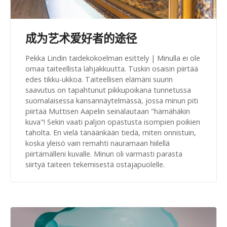
成为艺术爱好者的途径
Pekka Lindin taidekokoelman esittely | Minulla ei ole
omaa taiteellista lahjakkuutta. Tuskin osaisin piirtää
edes tikku-ukkoa. Taiteellisen elämäni suurin
saavutus on tapahtunut pikkupoikana tunnetussa
suomalaisessa kansannäytelmässä, jossa minun piti
piirtää Muttisen Aapelin seinälautaan "hämähäkin
kuva"! Sekin vaati paljon opastusta isompien poikien
taholta. En vielä tänäänkään tiedä, miten onnistuin,
koska yleisö vain remahti nauramaan hiilellä
piirtämälleni kuvalle. Minun oli varmasti parasta
siirtyä taiteen tekemisestä ostajapuolelle.