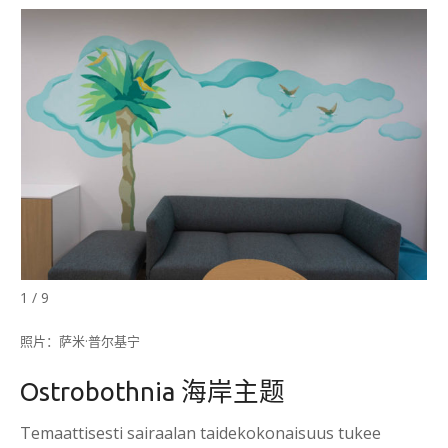
1 / 9
照片：萨米·普尔基宁
Ostrobothnia 海岸主题
Temaattisesti sairaalan taidekokonaisuus tukee