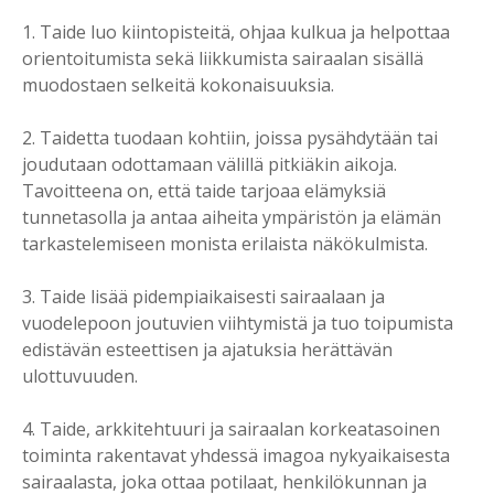
1. Taide luo kiintopisteitä, ohjaa kulkua ja helpottaa
orientoitumista sekä liikkumista sairaalan sisällä
muodostaen selkeitä kokonaisuuksia.
2. Taidetta tuodaan kohtiin, joissa pysähdytään tai
joudutaan odottamaan välillä pitkiäkin aikoja.
Tavoitteena on, että taide tarjoaa elämyksiä
tunnetasolla ja antaa aiheita ympäristön ja elämän
tarkastelemiseen monista erilaista näkökulmista.
3. Taide lisää pidempiaikaisesti sairaalaan ja
vuodelepoon joutuvien viihtymistä ja tuo toipumista
edistävän esteettisen ja ajatuksia herättävän
ulottuvuuden.
4. Taide, arkkitehtuuri ja sairaalan korkeatasoinen
toiminta rakentavat yhdessä imagoa nykyaikaisesta
sairaalasta, joka ottaa potilaat, henkilökunnan ja