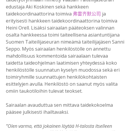
edustaja Aki Koskinen sekä hankkeen
taidekoordinaattorina toimiva
弗雷齐默公司
ja
erityisesti hankkeen taidekoordinaattorina toimiva
Heini Orell. Lisäksi sairaalan pääteoksen valinnan
osalta hankkeessa toimi taiteellisena asiantuntijana
Suomen Taiteilijaseuran nimeämä taiteilijajäsen Sanni
Seppo. Myös sairaalan henkilöstölle on annettu
mahdollisuus kommentoida sairaalaan tulevaa
taidetta taideohjelman laatimisen yhteydessä koko
henkilöstölle suunnatun kyselyn muodossa sekä eri
toimiryhmille suunnattujen henkilökohtaisten
esittelyjen avulla. Henkilöstö on saanut myös valita
omiin taukotiloihin tulevat teokset.
Sairaalan avauduttua sen mittava taidekokoelma
pääsee julkisesti ihailtavaksi.
”Olen varma, että jokainen löytää H-talosta itselleen