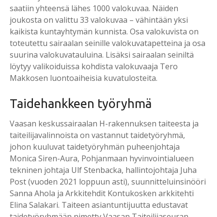
saatiin yhteensä lähes 1000 valokuvaa. Näiden
joukosta on valittu 33 valokuvaa – vähintään yksi
kaikista kuntayhtymän kunnista. Osa valokuvista on
toteutettu sairaalan seinille valokuvatapetteina ja osa
suurina valokuvatauluina. Lisäksi sairaalan seiniltä
löytyy valikoiduissa kohdista valokuvaaja Tero
Makkosen luontoaiheisia kuvatulosteita.
Taidehankkeen työryhmä
Vaasan keskussairaalan H-rakennuksen taiteesta ja
taiteilijavalinnoista on vastannut taidetyöryhmä,
johon kuuluvat taidetyöryhmän puheenjohtaja
Monica Siren-Aura, Pohjanmaan hyvinvointialueen
tekninen johtaja Ulf Stenbacka, hallintojohtaja Juha
Post (vuoden 2021 loppuun asti), suunnitteluinsinööri
Sanna Ahola ja Arkkitehdit Kontukosken arkkitehti
Elina Salakari. Taiteen asiantuntijuutta edustavat
taidetyöryhmään nimetty Vaasan Taiteilijaseuran