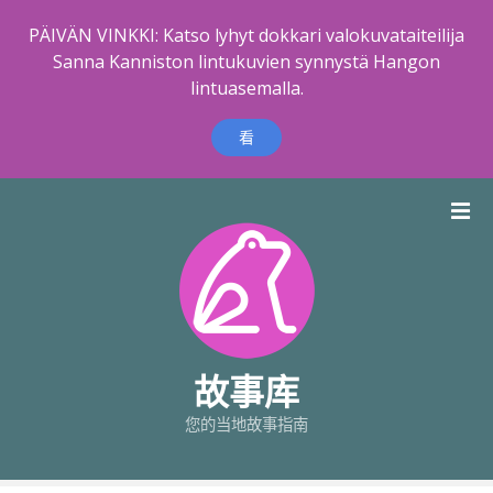
PÄIVÄN VINKKI: Katso lyhyt dokkari valokuvataiteilija
Sanna Kanniston lintukuvien synnystä Hangon
lintuasemalla.
看
跳
到
内
容
故事库
您的当地故事指南