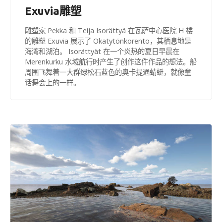
Exuvia雕塑
雕塑家 Pekka 和 Teija Isorättyä 在瓦萨中心医院 H 楼
的雕塑 Exuvia 展示了 Okatytönkorento，其栖息地是
海湾和湖泊。 Isorättyät 在一个炎热的夏日早晨在
Merenkurku 水域航行时产生了创作这件作品的想法。船
周围飞舞着一大群绿松石蓝色的奥卡提通蜻蜓，就像童
话舞会上的一样。