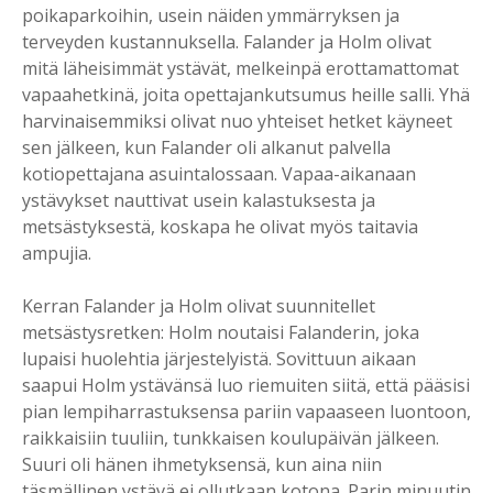
poikaparkoihin, usein näiden ymmärryksen ja
terveyden kustannuksella. Falander ja Holm olivat
mitä läheisimmät ystävät, melkeinpä erottamattomat
vapaahetkinä, joita opettajankutsumus heille salli. Yhä
harvinaisemmiksi olivat nuo yhteiset hetket käyneet
sen jälkeen, kun Falander oli alkanut palvella
kotiopettajana asuintalossaan. Vapaa-aikanaan
ystävykset nauttivat usein kalastuksesta ja
metsästyksestä, koskapa he olivat myös taitavia
ampujia.
Kerran Falander ja Holm olivat suunnitellet
metsästysretken: Holm noutaisi Falanderin, joka
lupaisi huolehtia järjestelyistä. Sovittuun aikaan
saapui Holm ystävänsä luo riemuiten siitä, että pääsisi
pian lempiharrastuksensa pariin vapaaseen luontoon,
raikkaisiin tuuliin, tunkkaisen koulupäivän jälkeen.
Suuri oli hänen ihmetyksensä, kun aina niin
täsmällinen ystävä ei ollutkaan kotona. Parin minuutin