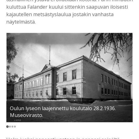
kuluttua Falander kuului sittenkin saapuvan iloisesti
kajautellen metsästyslaulua jostakin vanhasta
näytelmästä.
Oulun lyseon laajennettu koulutalo 28.2.1936.
Museovirasto.
I