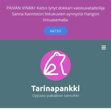
PÄIVÄN VINKKI: Katso lyhyt dokkari valokuvataiteilija
Sanna Kanniston lintukuvien synnystä Hangon
lintuasemalla.
KATSO
S
i
i
r
r
y
s
i
Tarinapankki
s
Oppaasi paikallisiin tarinoihin
ä
l
t