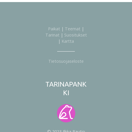
Paikat
|
Teemat
|
Tarinat
|
Suositukset
|
Kartta
Tietosuojaseloste
TARINAPANK
KI
© 2023 Ilkka Rautio