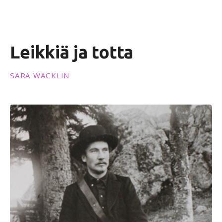
ö
ö
n
Leikkiä ja totta
SARA WACKLIN