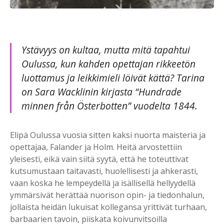
Ystävyys on kultaa, mutta mitä tapahtui
Oulussa, kun kahden opettajan rikkeetön
luottamus ja leikkimieli löivät kättä? Tarina
on Sara Wacklinin kirjasta “Hundrade
minnen från Österbotten” vuodelta 1844.
Elipä Oulussa vuosia sitten kaksi nuorta maisteria ja
opettajaa, Falander ja Holm. Heitä arvostettiin
yleisesti, eikä vain siitä syytä, että he toteuttivat
kutsumustaan taitavasti, huolellisesti ja ahkerasti,
vaan koska he lempeydellä ja isällisellä hellyydellä
ymmärsivät herättää nuorison opin- ja tiedonhalun,
jollaista heidän lukuisat kollegansa yrittivät turhaan,
barbaarien tavoin, piiskata koivunvitsoilla