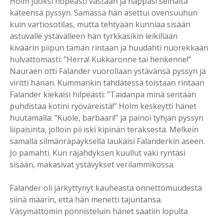
Holm juoksi nopeasti vastaan ja nappasi seinältä
käteensä pyssyn. Samassa hän asettui ovensuuhun
kuin vartiosotilas, mutta tehtyään kunniaa sisään
astuvalle ystävälleen hän tyrkkäsikin leikillään
kiväärin piipun tämän rintaan ja huudahti nuorekkaan
hulvattomasti: ”Herra! Kukkaronne tai henkenne!”
Nauraen otti Falander vuorollaan ystävänsä pyssyn ja
viritti hanan. Kummankin tähdätessä toistaan rintaan
Falander kiekaisi hilpeästi: ”Taidanpa minä sentään
puhdistaa kotini ryöväreistä!” Holm keskeytti hänet
huutamalla: ”Kuole, barbaari!” ja painoi tyhjän pyssyn
liipaisinta, jolloin pii iski kipinän teräksestä. Melkein
samalla silmänräpäyksellä laukaisi Falanderkin aseen.
Jo pamahti. Kun räjähdyksen kuullut väki ryntäsi
sisään, makasivat ystävykset verilammikossa.
Falander oli järkyttynyt kauheasta onnettomuudesta
siinä määrin, että hän menetti tajuntansa.
Väsymättömin ponnisteluin hänet saatiin lopulta