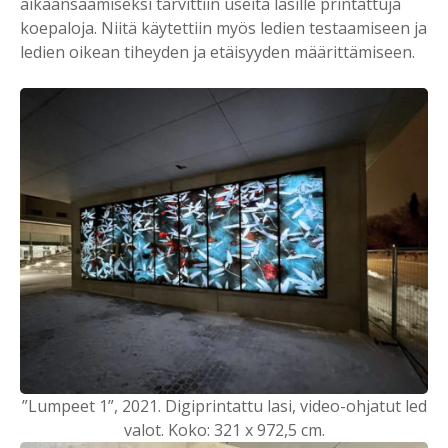
aikaansaamiseksi tarvittiin useita lasille printattuja
koepaloja. Niitä käytettiin myös ledien testaamiseen ja
ledien oikean tiheyden ja etäisyyden määrittämiseen.
”Lumpeet 1”, 2021. Digiprintattu lasi, video-ohjatut led
valot. Koko: 321 x 972,5 cm.