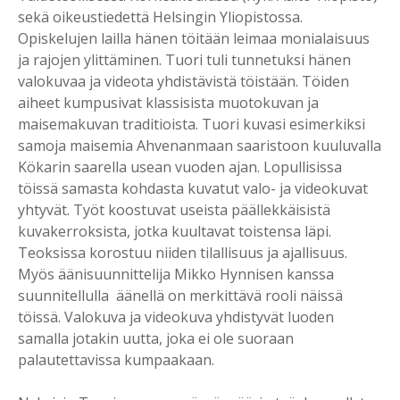
sekä oikeustiedettä Helsingin Yliopistossa.
Opiskelujen lailla hänen töitään leimaa monialaisuus
ja rajojen ylittäminen. Tuori tuli tunnetuksi hänen
valokuvaa ja videota yhdistävistä töistään. Töiden
aiheet kumpusivat klassisista muotokuvan ja
maisemakuvan traditioista. Tuori kuvasi esimerkiksi
samoja maisemia Ahvenanmaan saaristoon kuuluvalla
Kökarin saarella usean vuoden ajan. Lopullisissa
töissä samasta kohdasta kuvatut valo- ja videokuvat
yhtyvät. Työt koostuvat useista päällekkäisistä
kuvakerroksista, jotka kuultavat toistensa läpi.
Teoksissa korostuu niiden tilallisuus ja ajallisuus.
Myös äänisuunnittelija Mikko Hynnisen kanssa
suunnitellulla äänellä on merkittävä rooli näissä
töissä. Valokuva ja videokuva yhdistyvät luoden
samalla jotakin uutta, joka ei ole suoraan
palautettavissa kumpaakaan.