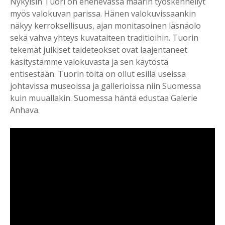
Nykyisin Tuori on enenevässä määrin työskennellyt
myös valokuvan parissa. Hänen valokuvissaankin
näkyy kerroksellisuus, ajan monitasoinen läsnäolo
sekä vahva yhteys kuvataiteen traditioihin. Tuorin
tekemät julkiset taideteokset ovat laajentaneet
käsitystämme valokuvasta ja sen käytöstä
entisestään. Tuorin töitä on ollut esillä useissa
johtavissa museoissa ja gallerioissa niin Suomessa
kuin muuallakin. Suomessa häntä edustaa Galerie
Anhava.