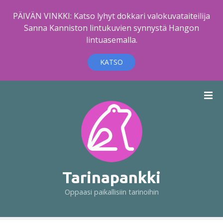
PÄIVÄN VINKKI: Katso lyhyt dokkari valokuvataiteilija
Sanna Kanniston lintukuvien synnystä Hangon
lintuasemalla.
KATSO
S
i
i
r
r
y
s
i
Tarinapankki
s
Oppaasi paikallisiin tarinoihin
ä
l
t