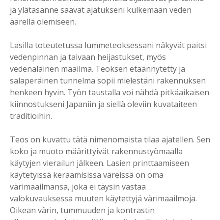
ja ylätasanne saavat ajatukseni kulkemaan veden
äärellä olemiseen.
Lasilla toteutetussa lummeteoksessani näkyvät paitsi
vedenpinnan ja taivaan heijastukset, myös
vedenalainen maailma. Teoksen etäännytetty ja
salaperäinen tunnelma sopii mielestäni rakennuksen
henkeen hyvin. Työn taustalla voi nähdä pitkäaikaisen
kiinnostukseni Japaniin ja siellä oleviin kuvataiteen
traditioihin.
Teos on kuvattu tätä nimenomaista tilaa ajatellen. Sen
koko ja muoto määrittyivät rakennustyömaalla
käytyjen vierailun jälkeen. Lasien printtaamiseen
käytetyissä keraamisissa väreissä on oma
värimaailmansa, joka ei täysin vastaa
valokuvauksessa muuten käytettyjä värimaailmoja.
Oikean värin, tummuuden ja kontrastin