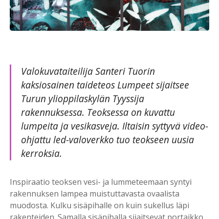
Valokuvataiteilija Santeri Tuorin
kaksiosainen taideteos Lumpeet sijaitsee
Turun ylioppilaskylän Tyyssija
rakennuksessa. Teoksessa on kuvattu
lumpeita ja vesikasveja. Iltaisin syttyvä video-
ohjattu led-valoverkko tuo teokseen uusia
kerroksia.
Inspiraatio teoksen vesi- ja lummeteemaan syntyi
rakennuksen lampea muistuttavasta ovaalista
muodosta. Kulku sisäpihalle on kuin sukellus läpi
rakenteiden. Samalla sisäpihalla sijaitsevat portaikko