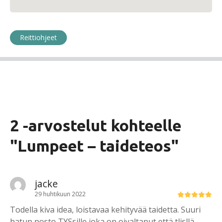
Reittiohjeet
2 -arvostelut kohteelle
"
Lumpeet – taideteos
"
jacke
29 huhtikuun 2022
Todella kiva idea, loistavaa kehityvää taidetta. Suuri
hatun nosto TYSsille joka on oivaltanut että tlisllä