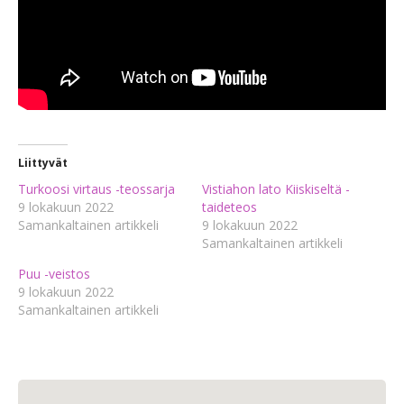
Liittyvät
Turkoosi virtaus -teossarja
Vistiahon lato Kiiskiseltä -
9 lokakuun 2022
taideteos
Samankaltainen artikkeli
9 lokakuun 2022
Samankaltainen artikkeli
Puu -veistos
9 lokakuun 2022
Samankaltainen artikkeli