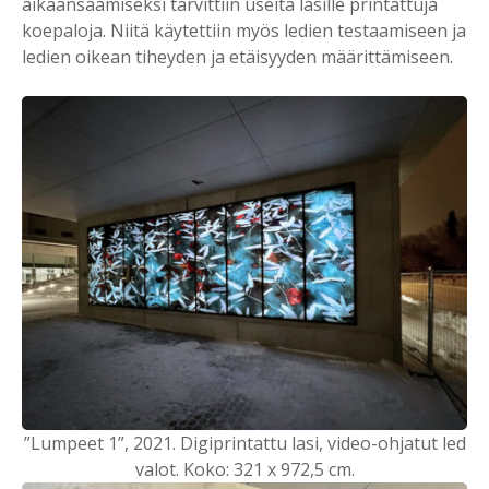
aikaansaamiseksi tarvittiin useita lasille printattuja
koepaloja. Niitä käytettiin myös ledien testaamiseen ja
ledien oikean tiheyden ja etäisyyden määrittämiseen.
”Lumpeet 1”, 2021. Digiprintattu lasi, video-ohjatut led
valot. Koko: 321 x 972,5 cm.