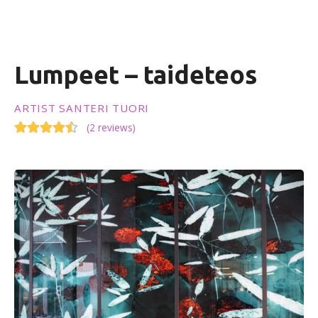
t
Lumpeet – taideteos
ARTIST SANTERI TUORI
(
2 reviews
)