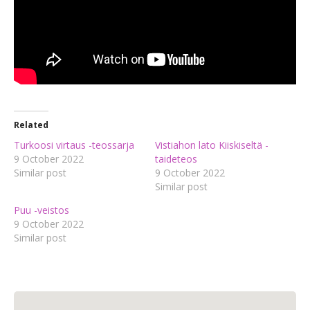
Related
Turkoosi virtaus -teossarja
Vistiahon lato Kiiskiseltä -
9 October 2022
taideteos
Similar post
9 October 2022
Similar post
Puu -veistos
9 October 2022
Similar post