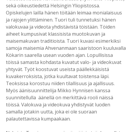
sekä oikeustiedettä Helsingin Yliopistossa.
Opiskelujen lailla hänen töitään leimaa monialaisuus
ja rajojen ylittäminen. Tuori tuli tunnetuksi hänen
valokuvaa ja videota yhdistävistä töistään. Töiden
aiheet kumpusivat klassisista muotokuvan ja
maisemakuvan traditioista. Tuori kuvasi esimerkiksi
samoja maisemia Ahvenanmaan saaristoon kuuluvalla
Kökarin saarella usean vuoden ajan. Lopullisissa
töissä samasta kohdasta kuvatut valo- ja videokuvat
yhtyvät. Työt koostuvat useista päällekkäisistä
kuvakerroksista, jotka kuultavat toistensa läpi.
Teoksissa korostuu niiden tilallisuus ja ajallisuus.
Myös äänisuunnittelija Mikko Hynnisen kanssa
suunnitellulla äänellä on merkittävä rooli näissä
töissä. Valokuva ja videokuva yhdistyvät luoden
samalla jotakin uutta, joka ei ole suoraan
palautettavissa kumpaakaan.