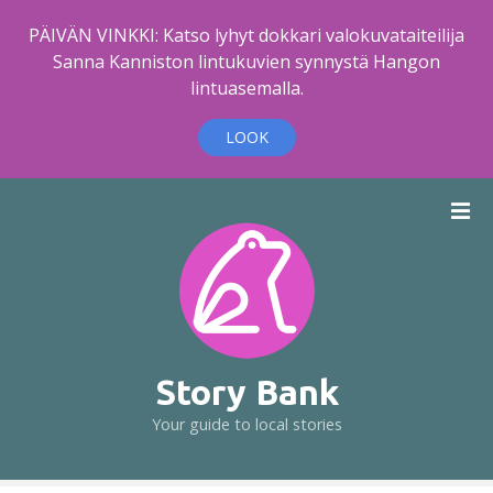
PÄIVÄN VINKKI: Katso lyhyt dokkari valokuvataiteilija
Sanna Kanniston lintukuvien synnystä Hangon
lintuasemalla.
LOOK
S
k
i
p
t
o
c
o
Story Bank
n
Your guide to local stories
t
e
n