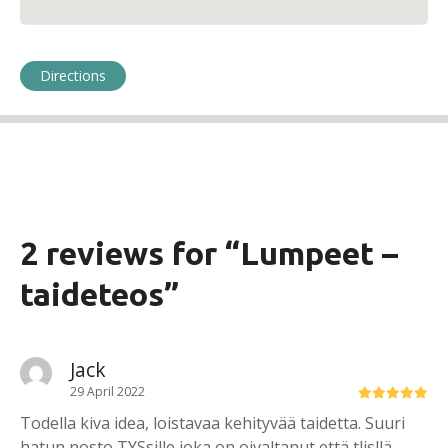
Directions
2 reviews for “
Lumpeet –
taideteos
”
Jack
29 April 2022
Todella kiva idea, loistavaa kehityvää taidetta. Suuri
hatun nosto TYSsille joka on oivaltanut että tlisllä