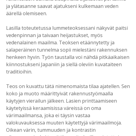
ja ylätasanne saavat ajatukseni kulkemaan veden
äärellä olemiseen.
Lasilla toteutetussa lummeteoksessani näkyvät paitsi
vedenpinnan ja taivaan heijastukset, myös
vedenalainen maailma. Teoksen etäännytetty ja
salaperäinen tunnelma sopii mielestäni rakennuksen
henkeen hyvin. Työn taustalla voi nähdä pitkäaikaisen
kiinnostukseni Japaniin ja siellä oleviin kuvataiteen
traditioihin.
Teos on kuvattu tätä nimenomaista tilaa ajatellen. Sen
koko ja muoto määrittyivät rakennustyömaalla
käytyjen vierailun jälkeen. Lasien printtaamiseen
käytetyissä keraamisissa väreissä on oma
värimaailmansa, joka ei täysin vastaa
valokuvauksessa muuten käytettyjä värimaailmoja.
Oikean värin, tummuuden ja kontrastin