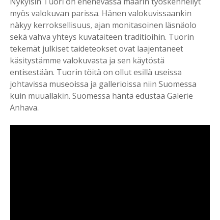
Nykyisin Tuori on enenevässä määrin työskennellyt
myös valokuvan parissa. Hänen valokuvissaankin
näkyy kerroksellisuus, ajan monitasoinen läsnäolo
sekä vahva yhteys kuvataiteen traditioihin. Tuorin
tekemät julkiset taideteokset ovat laajentaneet
käsitystämme valokuvasta ja sen käytöstä
entisestään. Tuorin töitä on ollut esillä useissa
johtavissa museoissa ja gallerioissa niin Suomessa
kuin muuallakin. Suomessa häntä edustaa Galerie
Anhava.