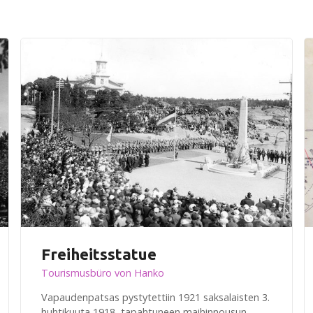
Freiheitsstatue
Tourismusbüro von Hanko
Vapaudenpatsas pystytettiin 1921 saksalaisten 3.
huhtikuuta 1918 tapahtuneen maihinnousun