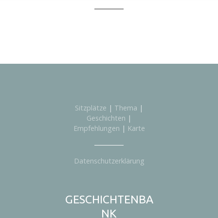
Sitzplätze
|
Thema
|
Geschichten
|
Empfehlungen
|
Karte
Datenschutzerklärung
GESCHICHTENBA
NK