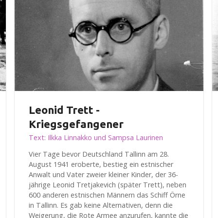
Leonid Trett -
Kriegsgefangener
Text: Ilkka Linnakko und Sampsa Laurinen
Vier Tage bevor Deutschland Tallinn am 28.
August 1941 eroberte, bestieg ein estnischer
Anwalt und Vater zweier kleiner Kinder, der 36-
jährige Leonid Tretjakevich (später Trett), neben
600 anderen estnischen Männern das Schiff Örne
in Tallinn. Es gab keine Alternativen, denn die
Weigerung, die Rote Armee anzurufen, kannte die