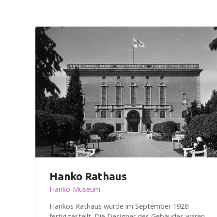
n
Hanko Rathaus
Hanko-Museum
Hankos Rathaus wurde im September 1926
fertiggestellt. Die Designer des Gebäudes waren