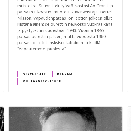
muistoksi. Suunnittelutyöstä vastasi Ab Granit ja
patsaan ulkoasun muotoili kuvanveistäjä Bertel
Nilsson. Vapaudenpatsas on sotien jälkeen ollut
kiistanalainen; se purettiin neuvosto vuokraaikana
ja pystytettiin uudestaan 1943. Vuonna 1946
patsas purettiin jälleen, mutta vuodesta 1960
patsas on ollut nykyisenkaltainen tekstillä
”Vapautemme puolesta”.
GESCHICHTE
DENKMAL
MILITÄRGESCHICHTE