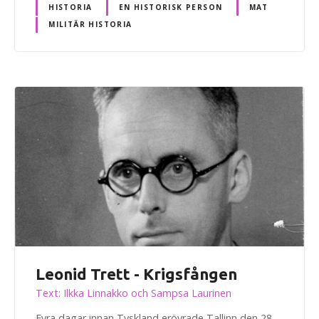
HISTORIA
EN HISTORISK PERSON
MAT
MILITÄR HISTORIA
Leonid Trett - Krigsfången
Text: Ilkka Linnakko och Sampsa Laurinen
Fyra dagar innan Tyskland erövrade Tallinn den 28