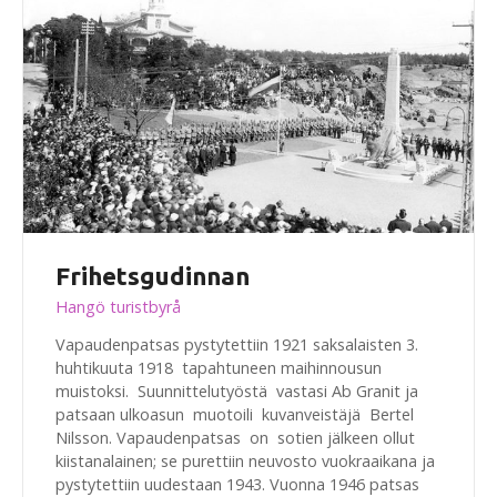
Frihetsgudinnan
Hangö turistbyrå
Vapaudenpatsas pystytettiin 1921 saksalaisten 3.
huhtikuuta 1918 tapahtuneen maihinnousun
muistoksi. Suunnittelutyöstä vastasi Ab Granit ja
patsaan ulkoasun muotoili kuvanveistäjä Bertel
Nilsson. Vapaudenpatsas on sotien jälkeen ollut
kiistanalainen; se purettiin neuvosto vuokraaikana ja
pystytettiin uudestaan 1943. Vuonna 1946 patsas