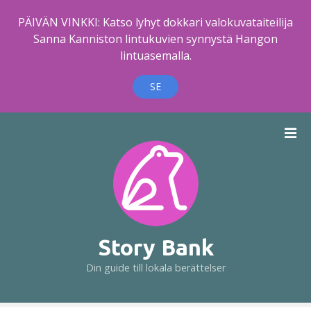
PÄIVÄN VINKKI: Katso lyhyt dokkari valokuvataiteilija
Sanna Kanniston lintukuvien synnystä Hangon
lintuasemalla.
SE
H
o
p
p
a
t
i
l
Story Bank
l
Din guide till lokala berättelser
i
n
n