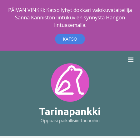
PÄIVÄN VINKKI: Katso lyhyt dokkari valokuvataiteilija
Sanna Kanniston lintukuvien synnystä Hangon
lintuasemalla.
KATSO
S
i
i
r
r
y
s
i
Tarinapankki
s
Oppaasi paikallisiin tarinoihin
ä
l
t