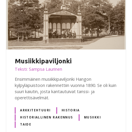
Musiikkipaviljonki
Teksti: Sampsa Laurinen
Ensimmäinen musiikkipaviljonki Hangon
kylpyläpuistoon rakennettiin vuonna 1890. Se oli kuin
suuri kaiutin, josta kantautuivat tanssi- ja
operettisävelmät.
ARKKITEHTUURI
HISTORIA
HISTORIALLINEN RAKENNUS
MUSIIKKI
TAIDE