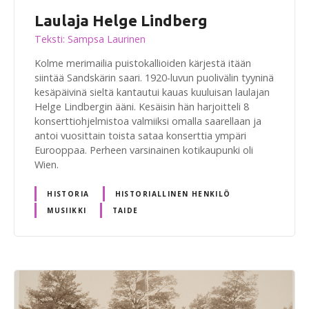
Laulaja Helge Lindberg
Teksti: Sampsa Laurinen
Kolme merimailia puistokallioiden kärjestä itään
siintää Sandskärin saari. 1920-luvun puolivälin tyyninä
kesäpäivinä sieltä kantautui kauas kuuluisan laulajan
Helge Lindbergin ääni. Kesäisin hän harjoitteli 8
konserttiohjelmistoa valmiiksi omalla saarellaan ja
antoi vuosittain toista sataa konserttia ympäri
Eurooppaa. Perheen varsinainen kotikaupunki oli
Wien.
HISTORIA
HISTORIALLINEN HENKILÖ
MUSIIKKI
TAIDE