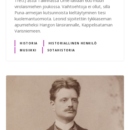
Trett) astui Tallinnassa Örne-laivaan 600 muun
virolaismiehen joukossa. Vaihtoehtoja ei ollut, sillä
Puna-armeijan kutsunnoista kieltäytyminen tiesi
kuolemantuomiota. Leonid sijoitettiin tykkiaseman
apumieheksi Hangon länsirannalle, Kappelisataman
Varisniemeen.
HISTORIA
HISTORIALLINEN HENKILÖ
MUSIIKKI
SOTAHISTORIA