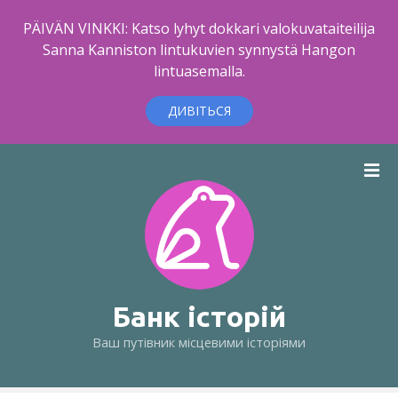
PÄIVÄN VINKKI: Katso lyhyt dokkari valokuvataiteilija
Sanna Kanniston lintukuvien synnystä Hangon
lintuasemalla.
ДИВІТЬСЯ
П
е
р
е
й
т
и
д
Банк історій
о
Ваш путівник місцевими історіями
в
м
і