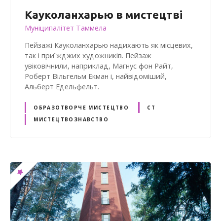
Кауколанхарью в мистецтві
Муніципалітет Таммела
Пейзажі Кауколанхарью надихають як місцевих,
так і приїжджих художників. Пейзаж
увіковічнили, наприклад, Магнус фон Райт,
Роберт Вільгельм Екман і, найвідоміший,
Альберт Едельфельт.
ОБРАЗОТВОРЧЕ МИСТЕЦТВО
СТ
МИСТЕЦТВОЗНАВСТВО