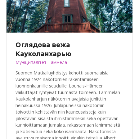
Оглядова вежа
Кауколанхарью
Муніципалітет Таммела
Suomen Matkailuyhdistys kehotti suomalaisia
vuonna 1924 näkötornien rakentamiseen
luonnonkauniille seuduille. Lounais-Hämeen
vaikuttajat ryhtyivät tuumasta toimeen. Tammelan
Kaukolanharjun näkötornin avajaisia juhlittiin
heinäkuussa 1926. Juhlapuheissa näkötornin
toivottiin kehittävän niin kauneusaisteja kuin
jalostavan sisäistä ihmistämmekin sekä opettavan
kunnioittamaan Jumalaa, rakastamaan lähimmäistä
ja kotiseutua sekä koko isänmaata. Näkötornista
avautuva maisema innoitti ainakin taiteilija Albert