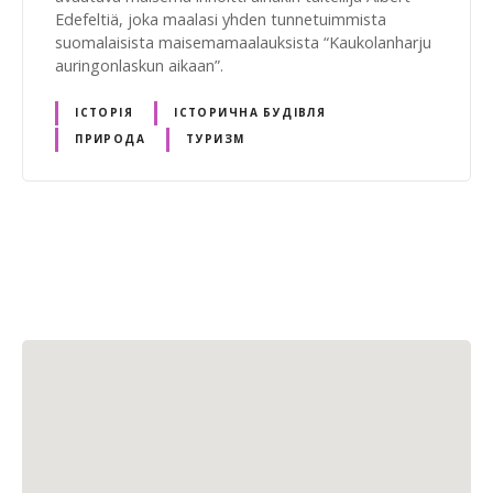
Edefeltiä, joka maalasi yhden tunnetuimmista
suomalaisista maisemamaalauksista “Kaukolanharju
auringonlaskun aikaan”.
ІСТОРІЯ
ІСТОРИЧНА БУДІВЛЯ
ПРИРОДА
ТУРИЗМ
V
i
e
s
t