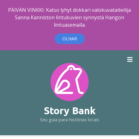
PÄIVÄN VINKKI: Katso lyhyt dokkari valokuvataiteilija
Sanna Kanniston lintukuvien synnystä Hangon
lintuasemalla.
OLHAR
I
r
p
a
r
a
o
c
Story Bank
o
Seu guia para histórias locais
n
t
e