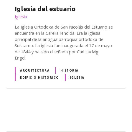
Iglesia del estuario
Iglesia
La Iglesia Ortodoxa de San Nicolás del Estuario se
encuentra en la Carelia rendida. Era la iglesia
principal de la antigua parroquia ortodoxa de
Suistamo. La iglesia fue inaugurada el 17 de mayo
de 1844 y ha sido diseñada por Carl Ludvig
Engel.
ARQUITECTURA
HISTORIA
EDIFICIO HISTÓRICO
IGLESIA
N
a