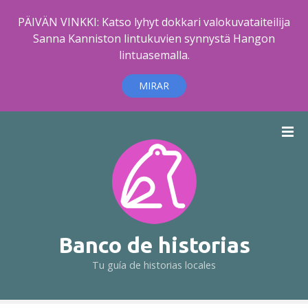
PÄIVÄN VINKKI: Katso lyhyt dokkari valokuvataiteilija
Sanna Kanniston lintukuvien synnystä Hangon
lintuasemalla.
MIRAR
S
a
l
t
a
r
a
l
Banco de historias
c
Tu guía de historias locales
o
n
t