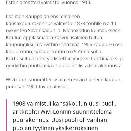
Estonia teatteri valmistui vuonna 1913.
Iisalmen Kauppalan ensimmäinen
kansakoulurakennus valmistui 1878 tontille n:o 10
nykyisten Savonkadun ja Ilvolankadun kulmaukseen.
Koulun oppilasmäärä kasvoi Iisalmen tultua
kaupungiksi ja tarvittiin lisää tilaa. 1905 kaupunki osti
koulutontin, naapuritontin n:o 9 Anna Sofia
Korhoselta. Tontit yhdistettiin yhdeksi tonttimaaksi ja
ryhdyttiin puuhaamaan uutta erillistä lisärakennusta.
Wivi Lönn suunnitteli Iisalmen Edvin Laineen koulun
puuosan 1900-luvun alussa.
1908 valmistui kansakoulun uusi puoli,
arkkitehti Wivi Lönnin suunnittelema
puurakennus. Uusi puoli oli vanhan
puolen tyylinen yksikerroksinen