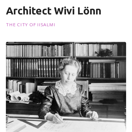
t
Architect Wivi Lönn
THE CITY OF IISALMI