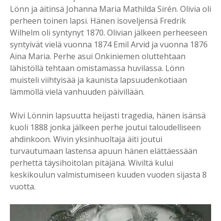
Lönn ja äitinsä Johanna Maria Mathilda Sirén. Olivia oli
perheen toinen lapsi. Hänen isoveljensä Fredrik
Wilhelm oli syntynyt 1870. Olivian jälkeen perheeseen
syntyivät vielä vuonna 1874 Emil Arvid ja vuonna 1876
Aina Maria. Perhe asui Onkiniemen oluttehtaan
lähistöllä tehtaan omistamassa huvilassa. Lönn
muisteli viihtyisää ja kaunista lapsuudenkotiaan
lämmöllä vielä vanhuuden päivillään.
Wivi Lönnin lapsuutta heijasti tragedia, hänen isänsä
kuoli 1888 jonka jälkeen perhe joutui taloudelliseen
ahdinkoon. Wivin yksinhuoltaja äiti joutui
turvautumaan lastensa apuun hänen elättäessään
perhettä täysihoitolan pitäjänä. Wiviltä kului
keskikoulun valmistumiseen kuuden vuoden sijasta 8
vuotta.
Videosoitin