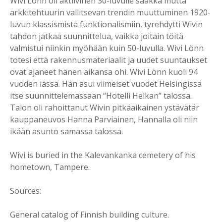
Wivi Lönn oli aktiivinen 30-luvulle saakka mutta
arkkitehtuurin vallitsevan trendin muuttuminen 1920-
luvun klassismista funktionalismiin, tyrehdytti Wivin
tahdon jatkaa suunnittelua, vaikka joitain töitä
valmistui niinkin myöhään kuin 50-luvulla. Wivi Lönn
totesi että rakennusmateriaalit ja uudet suuntaukset
ovat ajaneet hänen aikansa ohi. Wivi Lönn kuoli 94
vuoden iässä. Hän asui viimeiset vuodet Helsingissä
itse suunnittelemassaan “Hotelli Helkan” talossa.
Talon oli rahoittanut Wivin pitkäaikainen ystävätär
kauppaneuvos Hanna Parviainen, Hannalla oli niin
ikään asunto samassa talossa.
Wivi is buried in the Kalevankanka cemetery of his
hometown, Tampere.
Sources:
General catalog of Finnish building culture.