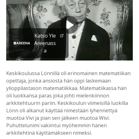
Katso Yle
Areenass
a
Keskikoulussa Lönnillä oli erinomainen matematiikan
opettaja, jonka ansiosta hän oppi laskemaan
ylioppilastason matematiikkaa. Matematiikassa hän
oli luokkansa paras joka johti mielenkiinnon
arkkitehtuurin pariin. Keskikoulun viimeisillä luokilla
Lönn oli alkanut käyttää nimestään lyhennettyä
muotoa Vivi ja pian sen jälkeen muotoa Wivi.
Puhuttelunimi vakiintui myöhemmin hänen
arkkitehtinä käyttämäkseen nimeksi.