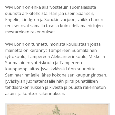
Wivi Lönn on ehkä aliarvostetuin suomalaisista
suurista arkkitehdistä. Hän jää usein Saarisen,
Engelin, Lindgren ja Sonckin varjoon, vaikka hänen
teokset ovat samalla tasolla kuin edellämainittujen
mestareiden rakennukset.
Wivi Lönn on tunnettu monista kouluistaan joista
mainetta on kerännyt Tampereen Suomalainen
tyttökoulu, Tampereen Aleksanterinkoulu, Mikkelin
Suomalainen yhteiskoulu ja Tampereen
kauppaoppilaitos. Jyväskylässä Lönn suunnitteli
Seminaarinmäelle lähes kokonaisen kaupunginosan.
Jyväskylän juomatehtaalle hän piirsi punatiilisen
tehdasrakennuksen ja kivestä ja puusta rakennetun
asuin- ja konttorirakennuksen.