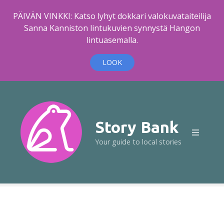
PÄIVÄN VINKKI: Katso lyhyt dokkari valokuvataiteilija
Sanna Kanniston lintukuvien synnystä Hangon
lintuasemalla.
LOOK
S
k
i
p
Story Bank
t
Your guide to local stories
o
c
o
n
t
e
n