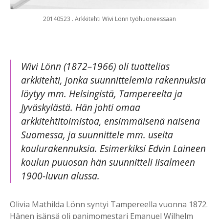
20140523 . Arkkitehti Wivi Lönn työhuoneessaan
Wivi Lönn (1872–1966) oli tuottelias
arkkitehti, jonka suunnittelemia rakennuksia
löytyy mm. Helsingistä, Tampereelta ja
Jyväskylästä. Hän johti omaa
arkkitehtitoimistoa, ensimmäisenä naisena
Suomessa, ja suunnittele mm. useita
koulurakennuksia. Esimerkiksi Edvin Laineen
koulun puuosan hän suunnitteli Iisalmeen
1900-luvun alussa.
Olivia Mathilda Lönn syntyi Tampereella vuonna 1872.
Hänen isänsä oli panimomestari Emanuel Wilhelm