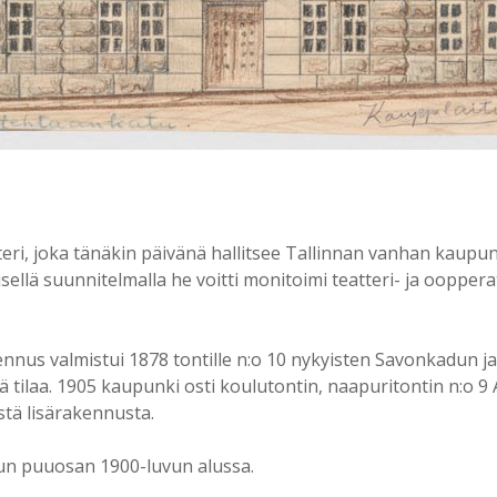
teri, joka tänäkin päivänä hallitsee Tallinnan vanhan kaupung
ellä suunnitelmalla he voitti monitoimi teatteri- ja ooppera
us valmistui 1878 tontille n:o 10 nykyisten Savonkadun j
sää tilaa. 1905 kaupunki osti koulutontin, naapuritontin n:o 9
istä lisärakennusta.
lun puuosan 1900-luvun alussa.