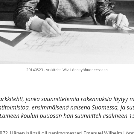
20140523 . Arkkitehti Wivi Lönn työhuoneessaan
 arkkitehti, jonka suunnittelemia rakennuksia löytyy 
ehtitoimistoa, ensimmäisenä naisena Suomessa, ja su
 Laineen koulun puuosan hän suunnitteli Iisalmeen 1
72. Hänen isänsä oli panimomestari Emanuel Wilhelm Lönn ja