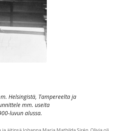
mm. Helsingistä, Tampereelta ja
unnittele mm. useita
900-luvun alussa.
 äitinsä Johanna Maria Mathilda Sirén. Olivia oli