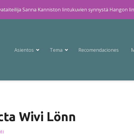
ataiteilija Sanna Kanniston lintukuvien synnystä Hangon li
Asientos
Tema
Recomendaciones
cta Wivi Lönn
MI