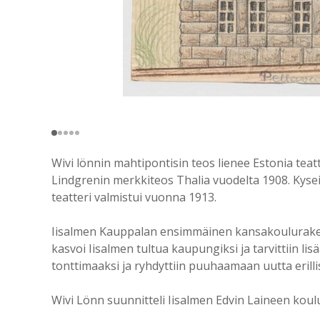
Wivi lönnin mahtipontisin teos lienee Estonia teat
Lindgrenin merkkiteos Thalia vuodelta 1908. Kyseis
teatteri valmistui vuonna 1913.
Iisalmen Kauppalan ensimmäinen kansakoulurakenn
kasvoi Iisalmen tultua kaupungiksi ja tarvittiin li
tonttimaaksi ja ryhdyttiin puuhaamaan uutta erill
Wivi Lönn suunnitteli Iisalmen Edvin Laineen kou