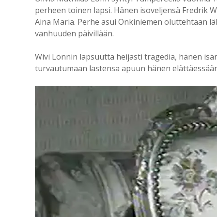
perheen toinen lapsi. Hänen isoveljensä Fredrik W
Aina Maria. Perhe asui Onkiniemen oluttehtaan läh
vanhuuden päivillään.
Wivi Lönnin lapsuutta heijasti tragedia, hänen isä
turvautumaan lastensa apuun hänen elättäessään p