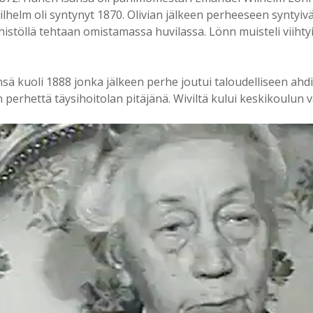
ilhelm oli syntynyt 1870. Olivian jälkeen perheeseen syntyiv
istöllä tehtaan omistamassa huvilassa. Lönn muisteli viihty
nsä kuoli 1888 jonka jälkeen perhe joutui taloudelliseen ahdi
erhettä täysihoitolan pitäjänä. Wiviltä kului keskikoulun 
Videosoitin