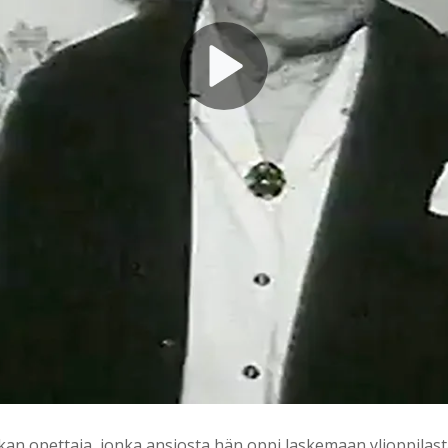
kan opettaja, jonka ansiosta hän oppi laskemaan ylioppilas