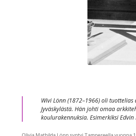
Wivi Lönn (1872–1966) oli tuottelias
Jyväskylästä. Hän johti omaa arkkit
koulurakennuksia. Esimerkiksi Edvin
Olivia Mathilda Lönn syntyi Tampereella vuonna 18