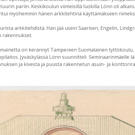
uurin pariin. Keskikoulun viimeisillä luokilla Lönn oli alka
iintui myöhemmin hänen arkkitehtinä käyttämäkseen nimeksi
urista arkkitehdistä. Hän jää usein Saarisen, Engelin, Lindg
en rakennukset.
a mainetta on kerännyt Tampereen Suomalainen tyttökoulu,
laitos. Jyväskylässä Lönn suunnitteli Seminaarinmäelle l
nnuksen ja kivestä ja puusta rakennetun asuin- ja konttori