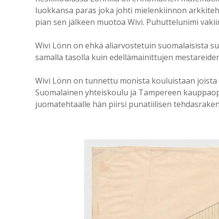
luokkansa paras joka johti mielenkiinnon arkkiteht
pian sen jälkeen muotoa Wivi. Puhuttelunimi vak
Wivi Lönn on ehkä aliarvostetuin suomalaisista su
samalla tasolla kuin edellämainittujen mestareid
Wivi Lönn on tunnettu monista kouluistaan joist
Suomalainen yhteiskoulu ja Tampereen kauppaoppi
juomatehtaalle hän piirsi punatiilisen tehdasrake