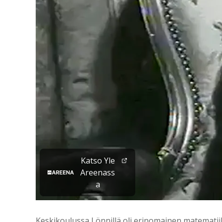
Katso Yle
Areenass
a
Keskikoulussa Lönnillä oli erinomainen matematii