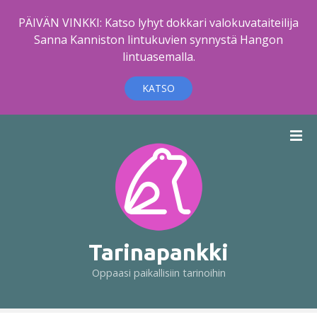
PÄIVÄN VINKKI: Katso lyhyt dokkari valokuvataiteilija
Sanna Kanniston lintukuvien synnystä Hangon
lintuasemalla.
KATSO
S
i
i
r
r
y
s
i
Tarinapankki
s
Oppaasi paikallisiin tarinoihin
ä
l
t