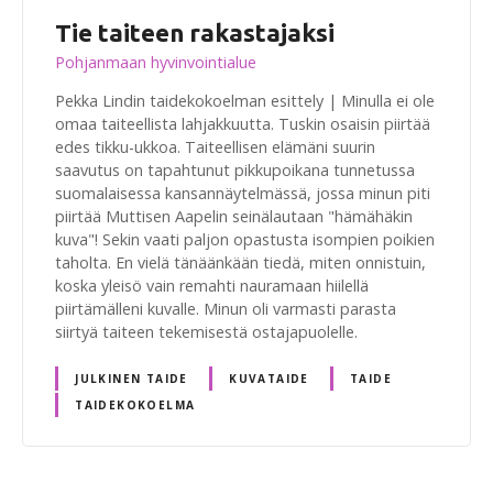
Tie taiteen rakastajaksi
Pohjanmaan hyvinvointialue
Pekka Lindin taidekokoelman esittely | Minulla ei ole
omaa taiteellista lahjakkuutta. Tuskin osaisin piirtää
edes tikku-ukkoa. Taiteellisen elämäni suurin
saavutus on tapahtunut pikkupoikana tunnetussa
suomalaisessa kansannäytelmässä, jossa minun piti
piirtää Muttisen Aapelin seinälautaan "hämähäkin
kuva"! Sekin vaati paljon opastusta isompien poikien
taholta. En vielä tänäänkään tiedä, miten onnistuin,
koska yleisö vain remahti nauramaan hiilellä
piirtämälleni kuvalle. Minun oli varmasti parasta
siirtyä taiteen tekemisestä ostajapuolelle.
JULKINEN TAIDE
KUVATAIDE
TAIDE
TAIDEKOKOELMA