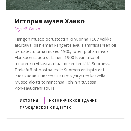
История музея Ханко
Музей Ханко
Hangon museo perustettiin jo vuonna 1907 vaikka
alkutaival oli hieman kangerteleva. Tammisaareen oli
perustettu oma museo 1906, joten pitihän myös
Hankoon saada sellainen. 1900-luvun alku oli
muutenkin vilkasta aikaa museokentällä Suomessa.
Tärkeätä oli nostaa esille Suomen erillispiirteet
vuosisadan alun venäläistämisyritysten keskellä.
Museo aloitti toimintansa Fohlinin tuvassa
Korkeavuorenkadulla.
ИСТОРИЯ
ИСТОРИЧЕСКОЕ ЗДАНИЕ
ГРАЖДАНСКОЕ ОБЩЕСТВО