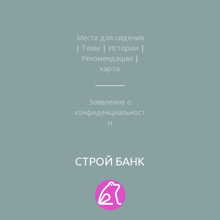
Места для сидения
|
Темы
|
Истории
|
Рекомендации
|
карта
Заявление о
конфиденциальност
и
СТРОЙ БАНК