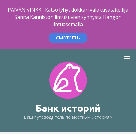
PÄIVÄN VINKKI: Katso lyhyt dokkari valokuvataiteilija
Sanna Kanniston lintukuvien synnystä Hangon
lintuasemalla.
СМОТРЕТЬ
п
е
р
е
й
т
и
к
Банк историй
с
Ваш путеводитель по местным историям
о
д
е