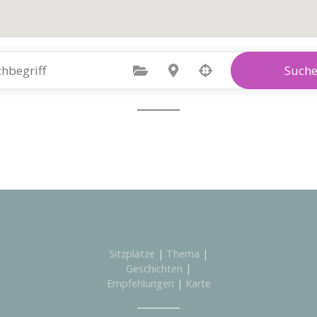
Kategorie auswählen
Standort auswählen
Such
Sitzplätze
|
Thema
|
Geschichten
|
Empfehlungen
|
Karte