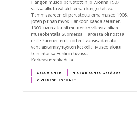
Hangon museo perustettiin jo vuonna 1907
vaikka alkutaival oli hieman kangerteleva.
Tammisaareen oli perustettu oma museo 1906,
joten pitihän myös Hankoon saada sellainen.
1900-luvun alku oli muutenkin vilkasta aikaa
museokentällä Suomessa. Tärkeätä oli nostaa
esille Suomen erillispiirteet vuosisadan alun
venäläistämisyritysten keskellä. Museo aloitti
toimintansa Fohlinin tuvassa
Korkeavuorenkadulla.
GESCHICHTE
HISTORISCHES GEBÄUDE
ZIVILGESELLSCHAFT
B
e