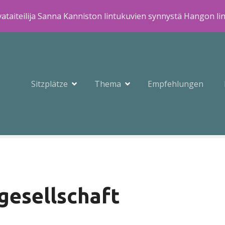
ataiteilija Sanna Kanniston lintukuvien synnystä Hangon li
Sitzplätze
Thema
Empfehlungen
lgesellschaft