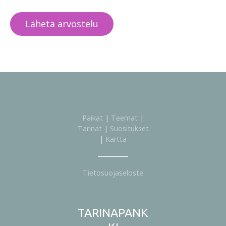
Paikat
|
Teemat
|
Tarinat
|
Suositukset
|
Kartta
Tietosuojaseloste
TARINAPANK