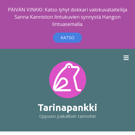
PÄIVÄN VINKKI: Katso lyhyt dokkari valokuvataiteilija
Sanna Kanniston lintukuvien synnystä Hangon
lintuasemalla.
KATSO
S
i
i
r
r
y
s
i
Tarinapankki
s
Oppaasi paikallisiin tarinoihin
ä
l
t