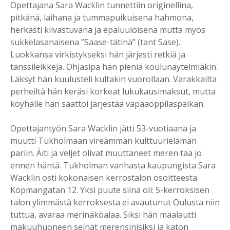
Opettajana Sara Wacklin tunnettiin originellina,
pitkänä, laihana ja tummapuikuisena hahmona,
herkästi kiivastuvana ja epäluuloisena mutta myös
sukkelasanaisena ”Saase-tätinä” (tant Sase).
Luokkansa virkistykseksi hän järjesti retkiä ja
tanssileikkejä. Ohjasipa hän pieniä koulunäytelmiäkin.
Läksyt hän kuulusteli kultakin vuorollaan. Varakkailta
perheiltä hän keräsi korkeat lukukausimaksut, mutta
köyhälle hän saattoi järjestää vapaaoppilaspaikan.
Opettajantyön Sara Wacklin jätti 53-vuotiaana ja
muutti Tukholmaan vireämmän kulttuurielämän
pariin. Äiti ja veljet olivat muuttaneet meren taa jo
ennen häntä. Tukholman vanhasta kaupungista Sara
Wacklin osti kokonaisen kerrostalon osoitteesta
Köpmangatan 12. Yksi puute siinä oli: 5-kerroksisen
talon ylimmästä kerroksesta ei avautunut Oulusta niin
tuttua, avaraa merinäköalaa. Siksi hän maalautti
makuuhuoneen seinät merensinisiksi ja katon