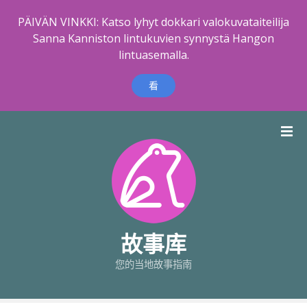
PÄIVÄN VINKKI: Katso lyhyt dokkari valokuvataiteilija
Sanna Kanniston lintukuvien synnystä Hangon
lintuasemalla.
看
跳
到
内
容
故事库
您的当地故事指南