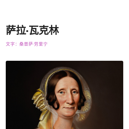
萨拉·瓦克林
文字：桑普萨·劳里宁