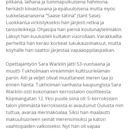
pitkänä, laihana ja tummapuikuisena hahmona,
herkästi kiivastuvana ja epäluuloisena mutta myös
sukkelasanaisena ”Saase-tätinä” (tant Sase).
Luokkansa virkistykseksi hän järjesti retkiä ja
tanssileikkejä. Ohjasipa hän pieniä koulunäytelmiäkin.
Läksyt hän kuulusteli kultakin vuorollaan. Varakkailta
perheiltä hän keräsi korkeat lukukausimaksut, mutta
köyhälle hän saattoi järjestää vapaaoppilaspaikan.
Opettajantyön Sara Wacklin jätti 53-vuotiaana ja
muutti Tukholmaan vireämmän kulttuurielämän
pariin. Äiti ja veljet olivat muuttaneet meren taa jo
ennen häntä. Tukholman vanhasta kaupungista Sara
Wacklin osti kokonaisen kerrostalon osoitteesta
Köpmangatan 12. Yksi puute siinä oli: 5-kerroksisen
talon ylimmästä kerroksesta ei avautunut Oulusta niin
tuttua, avaraa merinäköalaa. Siksi hän maalautti
makuuhuoneen seinät merensinisiksi ja katon
vaahtopäiden valkoiseksi. Nyt hän oli vapaa