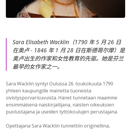
Sara Elisabeth Wacklin（1790 年 5 月 26 日
在奥卢 - 1846 年 1 月 28 日在斯德哥尔摩）是
奥卢出生的作家和女性教育的先驱。她是芬兰
最早的女作家之一。
Sara Wacklin syntyi Oulussa 26. toukokuuta 1790
yhteen kaupungille mainetta tuoneista
sivistysporvarisuvuista. Hänet tunnetaan maamme
ensimmäisenä naiskirjailijana, naisten oikeuksien
puolustajana ja useiden tyttökoulujen perustajana.
Opettajana Sara Wacklin tunnettiin originellina,