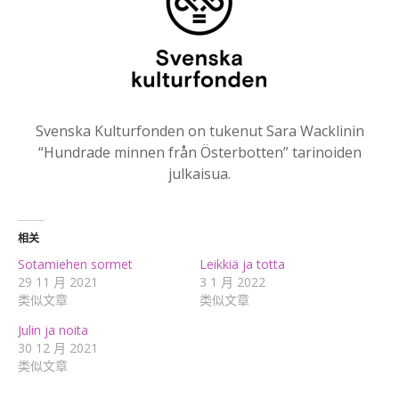
Svenska Kulturfonden on tukenut Sara Wacklinin
“Hundrade minnen från Österbotten” tarinoiden
julkaisua.
相关
Sotamiehen sormet
Leikkiä ja totta
29 11 月 2021
3 1 月 2022
类似文章
类似文章
Julin ja noita
30 12 月 2021
类似文章