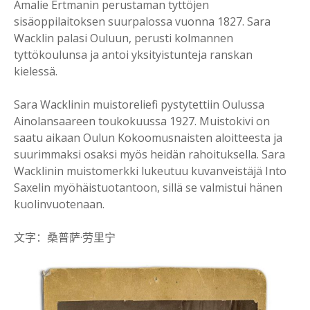
Amalie Ertmanin perustaman tyttöjen
sisäoppilaitoksen suurpalossa vuonna 1827. Sara
Wacklin palasi Ouluun, perusti kolmannen
tyttökoulunsa ja antoi yksityistunteja ranskan
kielessä.
Sara Wacklinin muistoreliefi pystytettiin Oulussa
Ainolansaareen toukokuussa 1927. Muistokivi on
saatu aikaan Oulun Kokoomusnaisten aloitteesta ja
suurimmaksi osaksi myös heidän rahoituksella. Sara
Wacklinin muistomerkki lukeutuu kuvanveistäjä Into
Saxelin myöhäistuotantoon, sillä se valmistui hänen
kuolinvuotenaan.
文字：桑普萨·劳里宁