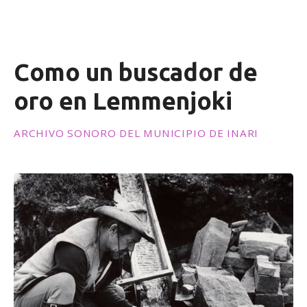
e
n
i
d
Como un buscador de
o
oro en Lemmenjoki
ARCHIVO SONORO DEL MUNICIPIO DE INARI