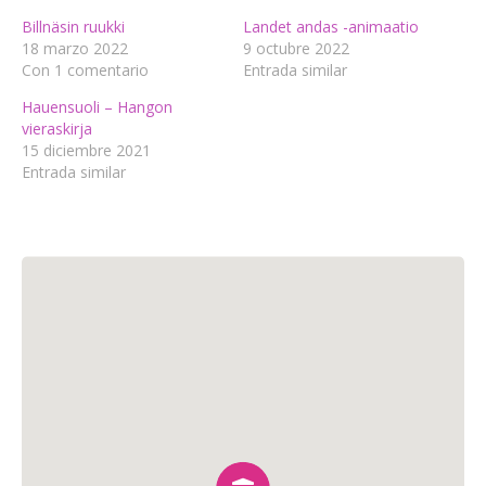
Billnäsin ruukki
Landet andas -animaatio
18 marzo 2022
9 octubre 2022
Con 1 comentario
Entrada similar
Hauensuoli – Hangon
vieraskirja
15 diciembre 2021
Entrada similar