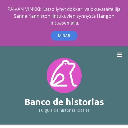
PÄIVÄN VINKKI: Katso lyhyt dokkari valokuvataiteilija
Sanna Kanniston lintukuvien synnystä Hangon
lintuasemalla.
MIRAR
S
a
l
t
a
r
a
l
Banco de historias
c
Tu guía de historias locales
o
n
t