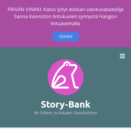
PÄIVÄN VINKKI: Katso lyhyt dokkari valokuvataiteilija
Sanna Kanniston lintukuvien synnystä Hangon
lintuasemalla.
SEHEN
Z
u
m
I
n
h
a
l
Story-Bank
t
Ihr Führer zu lokalen Geschichten
s
p
r