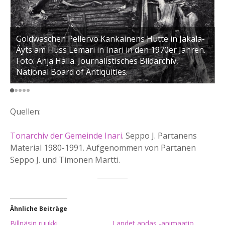
G
K
1
Goldwaschen Pellervo Kankainens Hütte in Jäkälä-
Äyts am Fluss Lemari in Inari in den 1970er Jahren.
v
Foto: Anja Halla. Journalistisches Bildarchiv,
H
National Board of Antiquities.
A
Quellen:
Tonarchiv der Gemeinde Inari
. Seppo J. Partanens
Material 1980-1991. Aufgenommen von Partanen
Seppo J. und Timonen Martti.
Ähnliche Beiträge
Billnäsin ruukki
Landet andas -animaatio