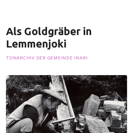
i
n
g
e
Als Goldgräber in
n
Lemmenjoki
TONARCHIV DER GEMEINDE INARI